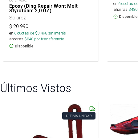
OUT24765-C
en
6
cuotas de
Epoxy (Ding Repair Wont Melt
ahorras
$
480
Styrofoam 2,0 OZ)
Solarez
Disponible
$
20.990
en
6
cuotas de $
3.498
sin interés
ahorras
$
840
por transferencia.
Disponible
Últimos Vistos
ÚLTIMA UNIDAD