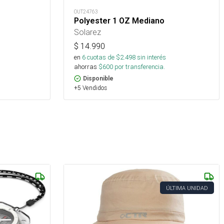
OUT24763
Polyester 1 OZ Mediano
Solarez
$
14.990
en
6
cuotas de $
2.498
sin interés
ahorras
$
600
por transferencia.
Disponible
+5 Vendidos
ÚLTIMA UNIDAD