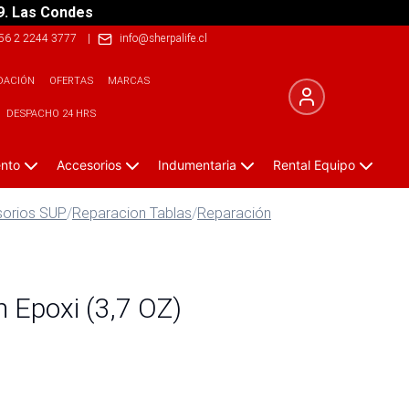
9. Las Condes
56 2 2244 3777
|
info@sherpalife.cl
DACIÓN
OFERTAS
MARCAS
DESPACHO 24 HRS
ento
Accesorios
Indumentaria
Rental Equipo
orios SUP
/
Reparacion Tablas
/
Reparación
 Epoxi (3,7 OZ)