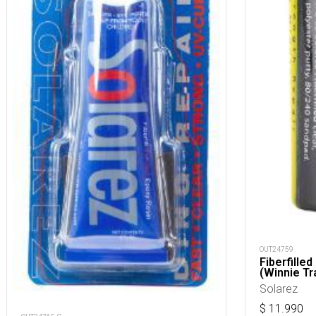
OUT24759
Fiberfilled
(Winnie Tra
Solarez
$
11.990