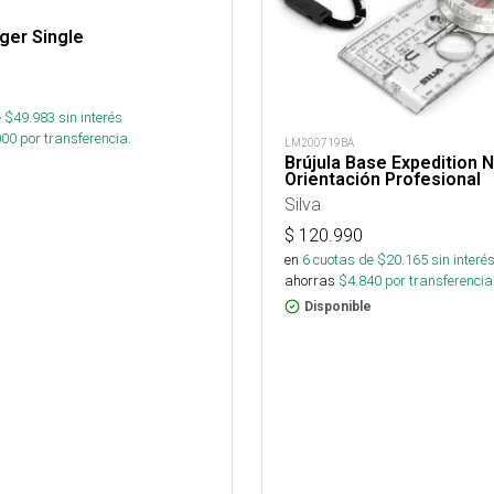
ger Single
 $
49.983
sin interés
000
por transferencia.
LM200719BA
Brújula Base Expedition 
Orientación Profesional
Silva
$
120.990
en
6
cuotas de $
20.165
sin interé
ahorras
$
4.840
por transferencia
Disponible