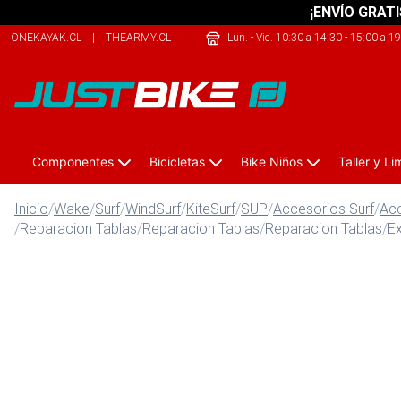
¡ENVÍO GRATI
ONEKAYAK.CL
|
THEARMY.CL
|
209SPORTS.CL
Lun. - Vie. 10:30 a 14:30 - 15:00 a 1
Componentes
Bicicletas
Bike Niños
Taller y L
Inicio
/
Wake
/
Surf
/
WindSurf
/
KiteSurf
/
SUP
/
Accesorios Surf
/
Ac
/
Reparacion Tablas
/
Reparacion Tablas
/
Reparacion Tablas
/
Ex