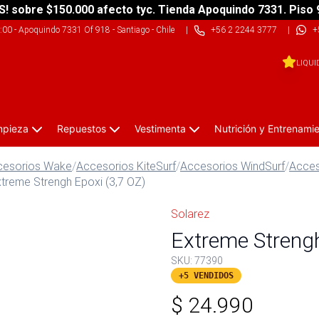
S! sobre $150.000 afecto tyc. Tienda Apoquindo 7331. Piso 
9:00
-
Apoquindo 7331 Of 918 - Santiago - Chile
|
+56 2 2244 3777
|
+
LIQUI
impieza
Repuestos
Vestimenta
Nutrición y Entrenami
cesorios Wake
/
Accesorios KiteSurf
/
Accesorios WindSurf
/
Acces
treme Strengh Epoxi (3,7 OZ)
Solarez
Extreme Strengh
SKU:
77390
+5 VENDIDOS
$
24.990