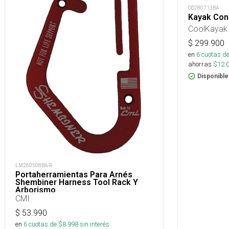
OD280713BA
Kayak Con
CoolKayak
$
299.900
en
6
cuotas de
ahorras
$
12.
Disponible
LM260508BA-R
Portaherramientas Para Arnés
Shembiner Harness Tool Rack Y
Arborismo
CMI
$
53.990
en
6
cuotas de $
8.998
sin interés