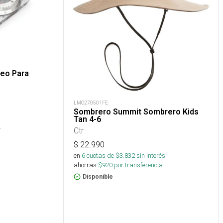
Neo Para
LMO270501FE
Sombrero Summit Sombrero Kids
s
Tan 4-6
.
Ctr
$
22.990
en
6
cuotas de $
3.832
sin interés
ahorras
$
920
por transferencia.
Disponible