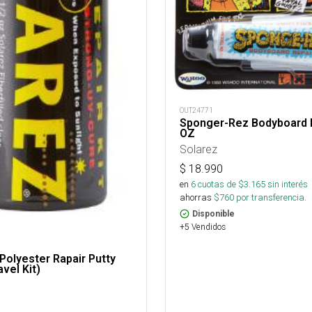
OUT24771
Sponger-Rez Bodyboard R
OZ
Solarez
$
18.990
en
6
cuotas de $
3.165
sin interés
ahorras
$
760
por transferencia.
Disponible
+5 Vendidos
 Polyester Rapair Putty
vel Kit)