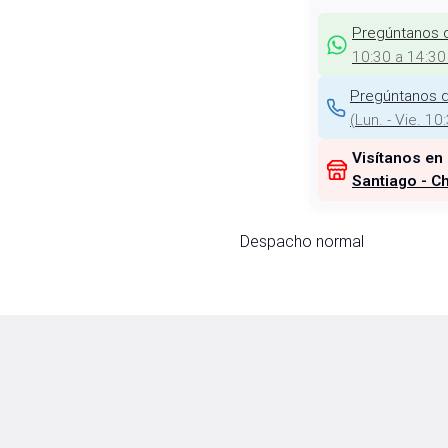
Pregúntanos 
10:30 a 14:30
Pregúntanos d
(
Lun. - Vie. 10
Visítanos en
Santiago - Ch
Despacho normal