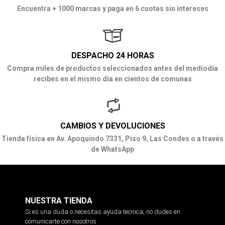
Encuentra + 1000 marcas y paga en 6 cuotas sin intereses
DESPACHO 24 HORAS
Compra miles de productos seleccionados antes del mediodía
recibes en el mismo día en cientos de comunas
CAMBIOS Y DEVOLUCIONES
Tienda física en Av. Apoquindo 7331, Piso 9, Las Condes o a través
de WhatsApp
NUESTRA TIENDA
Si es una duda o necesitas ayuda tecnica, no dudes en
comunicarte con nosotros