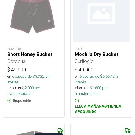
ERI211101
59099
Short Honey Bucket
Mochila Dry Bucket
Octopus
Surflogic
$
49.990
$
40.000
en
6
cuotas de $
8.332
sin
en
6
cuotas de $
6.667
sin
interés
interés
ahorras
$
2.000
por
ahorras
$
1.600
por
transferencia.
transferencia.
Disponible
LLEGA MAÑANA✔️TIENDA
APOQUINDO