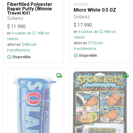
Fiberfilled Polyester
OUT24752
Rapair Putty (Winnie
Micro White 0.5 OZ
Travel Kit)
Solarez
Solarez
$
17.990
$
11.990
en
6
cuotas de $
2.998
sin
en
6
cuotas de $
1.998
sin
interés
interés
ahorras
$
720
por
ahorras
$
480
por
transferencia.
transferencia.
Disponible
Disponible