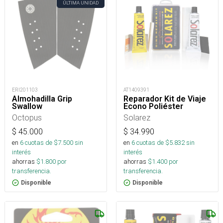
ÚLTIMA UNIDAD
ERI201103
AT1409391
Almohadilla Grip
Reparador Kit de Viaje
Swallow
Econo Poliéster
Octopus
Solarez
$
45.000
$
34.990
en
6
cuotas de $
7.500
sin
en
6
cuotas de $
5.832
sin
interés
interés
ahorras
$
1.800
por
ahorras
$
1.400
por
transferencia.
transferencia.
Disponible
Disponible