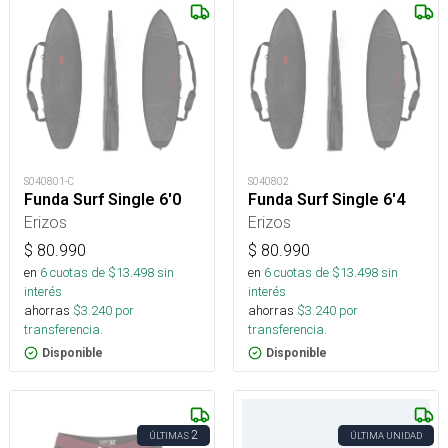
S040801-C
S040802
Funda Surf Single 6'0
Funda Surf Single 6'4
Erizos
Erizos
$
80.990
$
80.990
en
6
cuotas de $
13.498
sin
en
6
cuotas de $
13.498
sin
interés
interés
ahorras
$
3.240
por
ahorras
$
3.240
por
transferencia.
transferencia.
Disponible
Disponible
2
ÚLTIMAS
ÚLTIMA UNIDAD