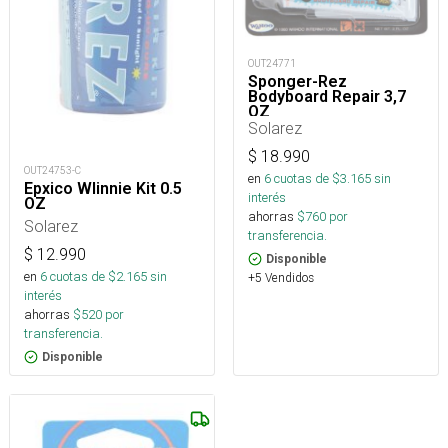
OUT24771
Sponger-Rez
Bodyboard Repair 3,7
OZ
Solarez
$
18.990
OUT24753-C
en
6
cuotas de $
3.165
sin
Epxico WIinnie Kit 0.5
interés
OZ
ahorras
$
760
por
Solarez
transferencia.
$
12.990
Disponible
en
6
cuotas de $
2.165
sin
+5 Vendidos
interés
ahorras
$
520
por
transferencia.
Disponible