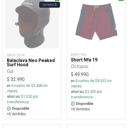
3
ÚLTIMAS
ERI211104
TOD161101-R
Short Nfa 19
Balaclava Neo Peaked
Surf Hood
Octopus
Gul
$
49.990
$
32.990
en
6
cuotas de $
8.332
sin
en
6
cuotas de $
5.498
sin
interés
interés
ahorras
$
2.000
por
ahorras
$
1.320
por
transferencia.
transferencia.
Disponible
Disponible
+5 Vendidos
+5 Vendidos