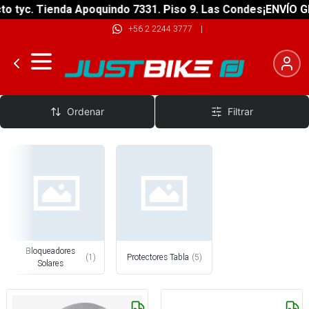
yc. Tienda Apoquindo 7331. Piso 9. Las Condes
¡ENVÍO GRATI
+56 2 2244 3777
|
Accesorios Surf
Ordenar
Filtrar
Bloqueadores
(
1
)
Protectores Tabla
(
5
)
Solares