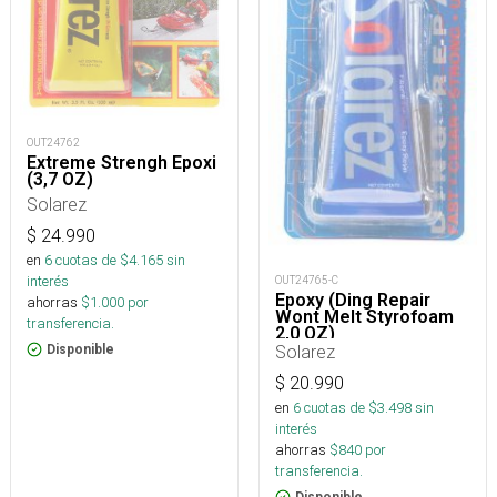
OUT24762
Extreme Strengh Epoxi
(3,7 OZ)
Solarez
$
24.990
en
6
cuotas de $
4.165
sin
interés
OUT24765-C
Epoxy (Ding Repair
ahorras
$
1.000
por
Wont Melt Styrofoam
transferencia.
2,0 OZ)
Solarez
Disponible
$
20.990
en
6
cuotas de $
3.498
sin
interés
ahorras
$
840
por
transferencia.