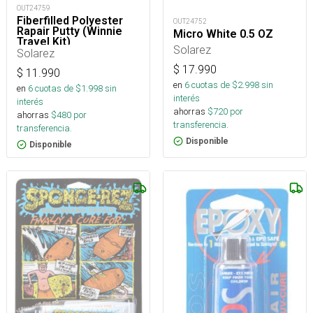
OUT24759
Fiberfilled Polyester
OUT24752
Rapair Putty (Winnie
Micro White 0.5 OZ
Travel Kit)
Solarez
Solarez
$
17.990
$
11.990
en
6
cuotas de $
2.998
sin
en
6
cuotas de $
1.998
sin
interés
interés
ahorras
$
720
por
ahorras
$
480
por
transferencia.
transferencia.
Disponible
Disponible