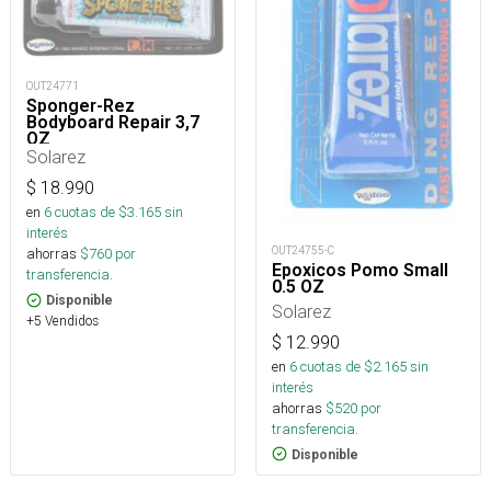
OUT24771
Sponger-Rez
Bodyboard Repair 3,7
OZ
Solarez
$
18.990
en
6
cuotas de $
3.165
sin
interés
OUT24755-C
ahorras
$
760
por
Epoxicos Pomo Small
transferencia.
0.5 OZ
Disponible
Solarez
+5 Vendidos
$
12.990
en
6
cuotas de $
2.165
sin
interés
ahorras
$
520
por
transferencia.
Disponible