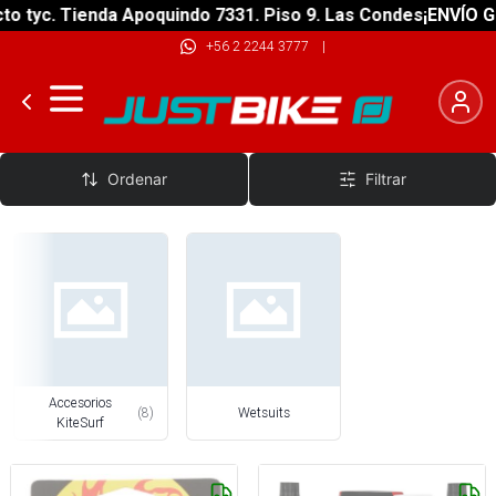
 tyc. Tienda Apoquindo 7331. Piso 9. Las Condes
¡ENVÍO GRA
+56 2 2244 3777
|
KiteSurf
Ordenar
Filtrar
Accesorios
(
8
)
Wetsuits
KiteSurf