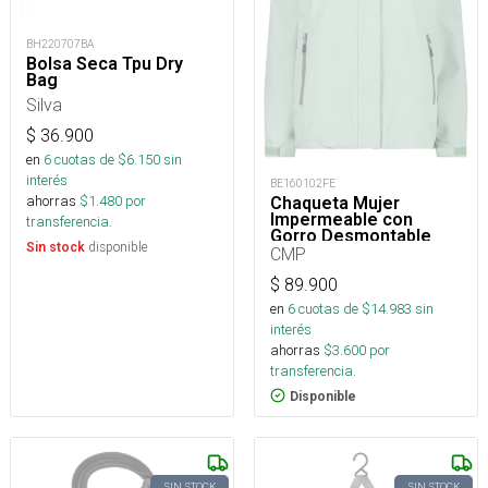
BH220707BA
Bolsa Seca Tpu Dry
Bag
Silva
$
36.900
en
6
cuotas de $
6.150
sin
interés
BE160102FE
ahorras
$
1.480
por
Chaqueta Mujer
Impermeable con
transferencia.
Gorro Desmontable
disponible
Sin stock
CMP
$
89.900
en
6
cuotas de $
14.983
sin
interés
ahorras
$
3.600
por
transferencia.
Disponible
SIN STOCK
SIN STOCK