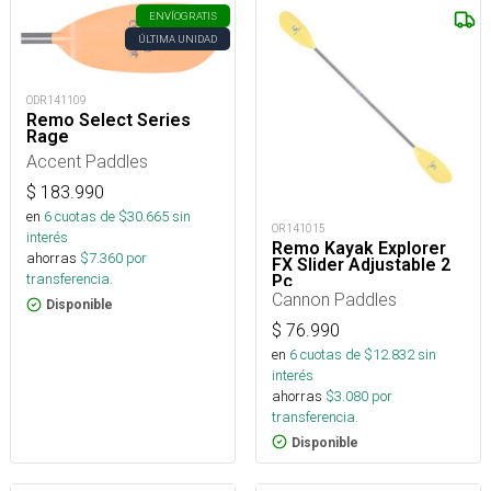
ENVÍO
GRATIS
ÚLTIMA UNIDAD
ODR141109
Remo Select Series
Rage
Accent Paddles
$
183.990
en
6
cuotas de $
30.665
sin
OR141015
interés
Remo Kayak Explorer
ahorras
$
7.360
por
FX Slider Adjustable 2
transferencia.
Pc
Cannon Paddles
Disponible
$
76.990
en
6
cuotas de $
12.832
sin
interés
ahorras
$
3.080
por
transferencia.
Disponible