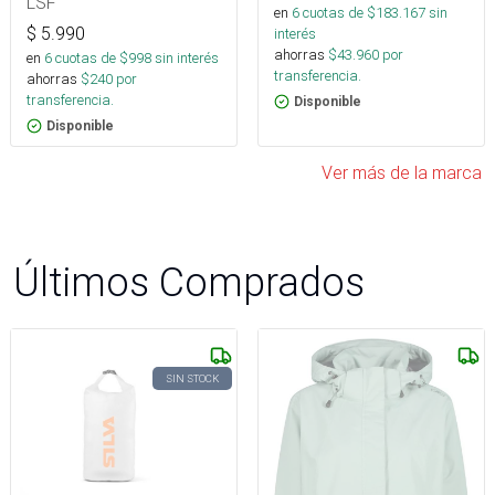
LSF
en
6
cuotas de $
183.167
sin
$
5.990
interés
ahorras
$
43.960
por
en
6
cuotas de $
998
sin interés
transferencia.
ahorras
$
240
por
transferencia.
Disponible
Disponible
Ver más de la marca
Últimos Comprados
SIN STOCK