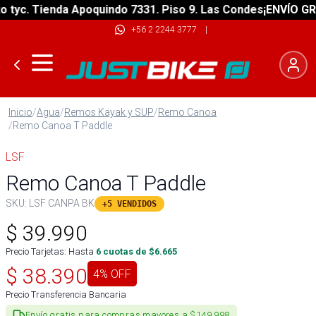
yc. Tienda Apoquindo 7331. Piso 9. Las Condes
¡ENVÍO GRATI
+56 2 2244 3777
|
Inicio
/
Agua
/
Remos Kayak y SUP
/
Remo Canoa
/
Remo Canoa T Paddle
LSF
Remo Canoa T Paddle
SKU:
LSF CANPA BK
+5 VENDIDOS
$
39.990
Precio Tarjetas: Hasta
6
cuotas de $
6.665
$
38.390
4
% OFF
Precio Transferencia Bancaria
Envío gratis para compras mayores a $149.998