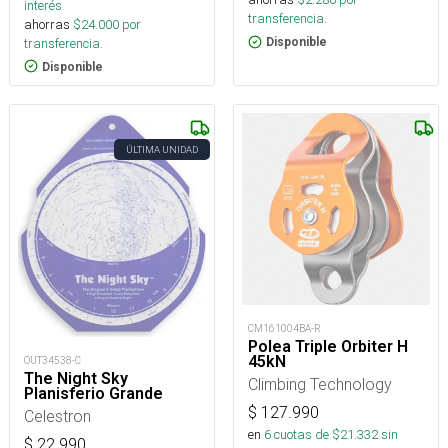
interés
transferencia.
ahorras
$
24.000
por
transferencia.
Disponible
Disponible
ÚLTIMA UNIDAD
CM161004BA-R
Polea Triple Orbiter H
45kN
OUT34538-C
The Night Sky
Climbing Technology
Planisferio Grande
$
127.990
Celestron
en
6
cuotas de $
21.332
sin
$
22.990