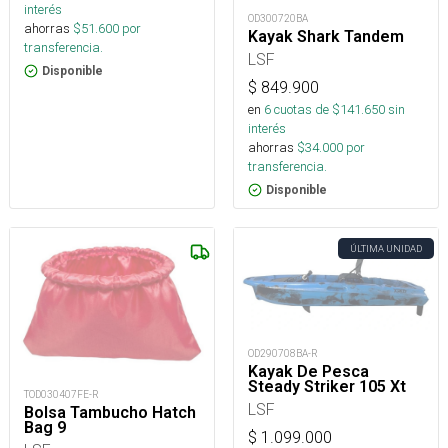
interés
OD300720BA
ahorras
$
51.600
por
Kayak Shark Tandem
transferencia.
LSF
Disponible
$
849.900
en
6
cuotas de $
141.650
sin
interés
ahorras
$
34.000
por
transferencia.
Disponible
ÚLTIMA UNIDAD
OD290708BA-R
Kayak De Pesca
Steady Striker 105 Xt
TOD030407FE-R
LSF
Bolsa Tambucho Hatch
Bag 9
$
1.099.000