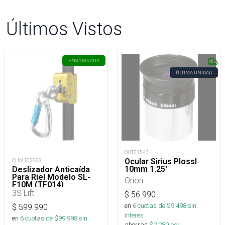
Últimos Vistos
ENVÍO
GRATIS
ÚLTIMA UNIDAD
OUT31543
Ocular Sirius Plossl
CHM102922
10mm 1.25'
Deslizador Anticaída
Para Riel Modelo SL-
Orion
F10M (TF014)
3S Lift
$
56.990
en
6
cuotas de $
9.498
sin
$
599.990
interés
en
6
cuotas de $
99.998
sin
ahorras
$
2.280
por