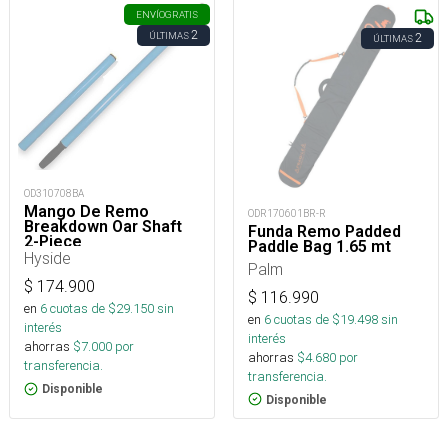
ENVÍO
GRATIS
2
ÚLTIMAS
2
ÚLTIMAS
OD310708BA
Mango De Remo
ODR170601BR-R
Breakdown Oar Shaft
Funda Remo Padded
2-Piece
Paddle Bag 1.65 mt
Hyside
Palm
$
174.900
$
116.990
en
6
cuotas de $
29.150
sin
en
6
cuotas de $
19.498
sin
interés
interés
ahorras
$
7.000
por
ahorras
$
4.680
por
transferencia.
transferencia.
Disponible
Disponible