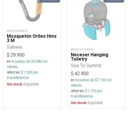
BH310306BA-R
Mosquetón Ortles Hms
3 M
Salewa
BEH012115FE-R
Neceser Hanging
$
29.900
Toiletry
en
6
cuotas de $
4.983
sin
Sea To Summit
interés
ahorras
$
1.200
por
$
42.900
transferencia.
en
6
cuotas de $
7.150
sin
disponible
Sin stock
interés
ahorras
$
1.720
por
transferencia.
disponible
Sin stock