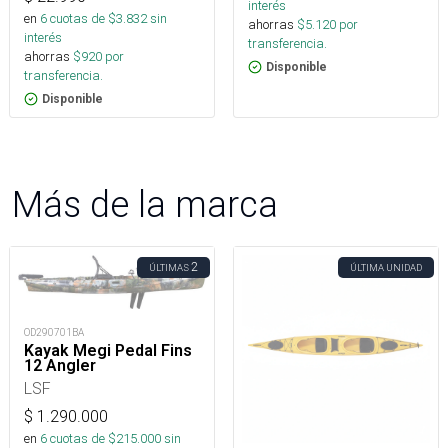
interés
en
6
cuotas de $
3.832
sin
ahorras
$
5.120
por
interés
transferencia.
ahorras
$
920
por
Disponible
transferencia.
Disponible
Más de la marca
2
ÚLTIMAS
ÚLTIMA UNIDAD
OD290701BA
Kayak Megi Pedal Fins
12 Angler
LSF
$
1.290.000
en
6
cuotas de $
215.000
sin