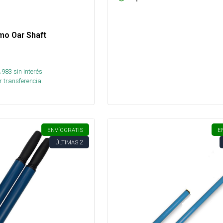
o Oar Shaft
.983
sin interés
 transferencia.
ENVÍO
GRATIS
E
2
ÚLTIMAS