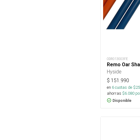
ODR013003FE
Remo Oar Sha
Hyside
$
151.990
en
6
cuotas de $
25
ahorras
$
6.080
por
Disponible