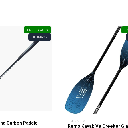
ENVÍO
GRATIS
E
2
ÚLTIMAS
OD310709BA
nd Carbon Paddle
Remo Kayak Ve Creeker Gl