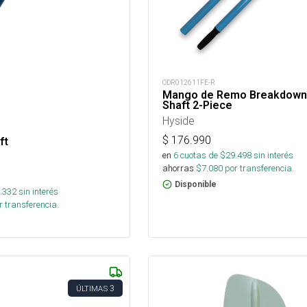
ODR012611FE-R
Mango de Remo Breakdown
Shaft 2-Piece
Hyside
$
176.990
ft
en
6
cuotas de $
29.498
sin interés
ahorras
$
7.080
por transferencia.
Disponible
.332
sin interés
 transferencia.
3
ÚLTIMAS