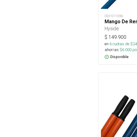
OD310710BA
Mango De Rem
Hyside
$
149.900
en
6
cuotas de $
24
ahorras
$
6.000
por
Disponible