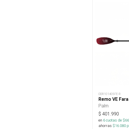
ODR101405FE-R
Remo VE Fara
Palm
$
401.990
en
6
cuotas de $
66
ahorras
$
16.080
p