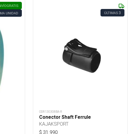
NVÍO
GRATIS
3
ÚLTIMAS
IMA UNIDAD
ODR130308BA-R
Conector Shaft Ferrule
KAJAKSPORT
$
31.990