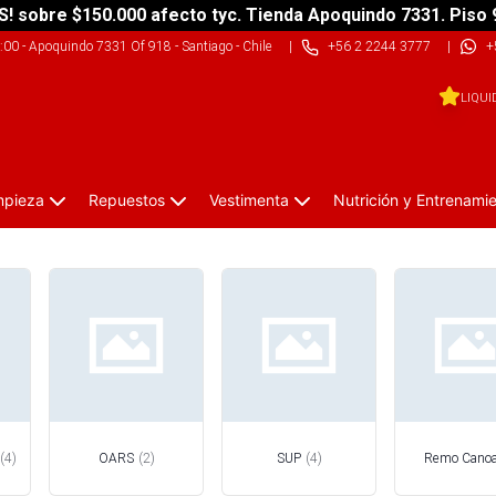
S! sobre $150.000 afecto tyc. Tienda Apoquindo 7331. Piso 
9:00
-
Apoquindo 7331 Of 918 - Santiago - Chile
|
+56 2 2244 3777
|
+
LIQUI
impieza
Repuestos
Vestimenta
Nutrición y Entrenami
(
4
)
OARS
(
2
)
SUP
(
4
)
Remo Cano