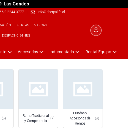
9. Las Condes
56 2 2244 3777
|
info@sherpalife.cl
DACIÓN
OFERTAS
MARCAS
DESPACHO 24 HRS
ento
Accesorios
Indumentaria
Rental Equipo
Fundas y
Remo Tradicional
a
(
8
)
(
7
)
Accesorios de
(
8
)
y Competencia
Remos