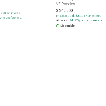
VE Paddles
$
349.900
.998
sin interés
en
6
cuotas de $
58.317
sin interés
or transferencia.
ahorras
$
14.000
por transferencia.
Disponible