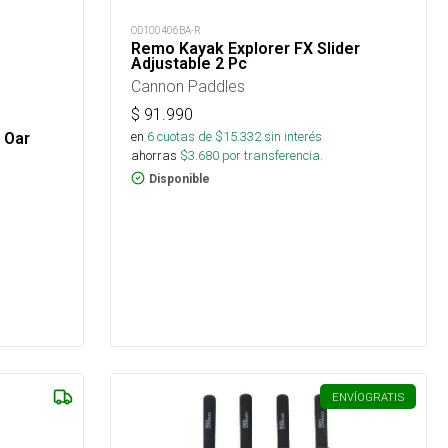
OD100406BA-R
Remo Kayak Explorer FX Slider
Adjustable 2 Pc
Cannon Paddles
$
91.990
en
6
cuotas de $
15.332
sin interés
 Oar
ahorras
$
3.680
por transferencia.
Disponible
ENVÍO
GRATIS