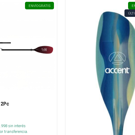
ENVÍO
GRATIS
E
ÚLT
 2Pc
.998
sin interés
or transferencia.