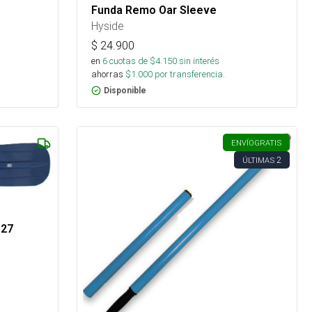
Funda Remo Oar Sleeve
Hyside
$
24.900
en
6
cuotas de $
4.150
sin interés
ahorras
$
1.000
por transferencia.
Disponible
ENVÍO
GRATIS
2
ÚLTIMAS
 27