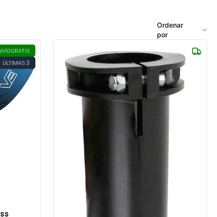
Ordenar
por
NVÍO
GRATIS
3
ÚLTIMAS
ass