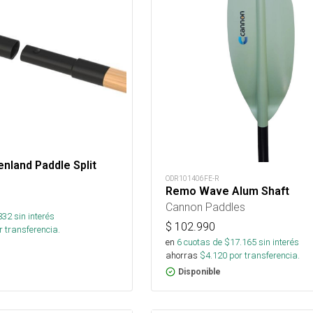
nland Paddle Split
ODR101406FE-R
Remo Wave Alum Shaft
Cannon Paddles
832
sin interés
$
102.990
 transferencia.
en
6
cuotas de $
17.165
sin interés
ahorras
$
4.120
por transferencia.
Disponible