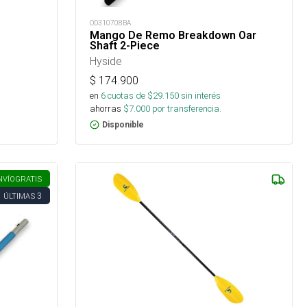
OD310708BA
Mango De Remo Breakdown Oar
Shaft 2-Piece
Hyside
$
174.900
en
6
cuotas de $
29.150
sin interés
ahorras
$
7.000
por transferencia.
Disponible
NVÍO
GRATIS
3
ÚLTIMAS