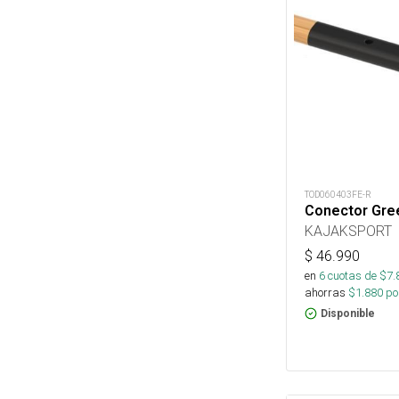
TOD060403FE-R
Conector Gree
KAJAKSPORT
$
46.990
en
6
cuotas de $
7.
ahorras
$
1.880
por
Disponible