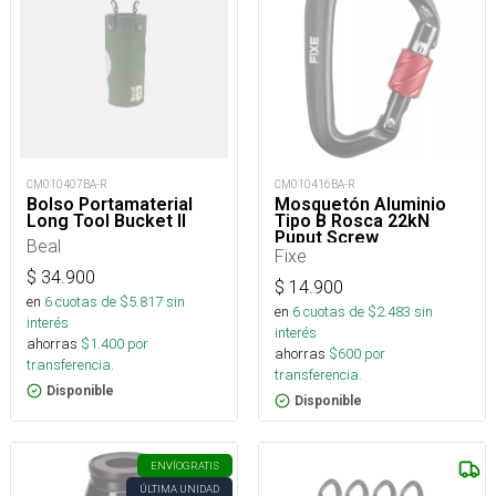
CM010407BA-R
CM010416BA-R
Bolso Portamaterial
Mosquetón Aluminio
Long Tool Bucket II
Tipo B Rosca 22kN
Puput Screw
Beal
Fixe
$
34.900
$
14.900
en
6
cuotas de $
5.817
sin
en
6
cuotas de $
2.483
sin
interés
interés
ahorras
$
1.400
por
ahorras
$
600
por
transferencia.
transferencia.
Disponible
Disponible
ENVÍO
GRATIS
ÚLTIMA UNIDAD