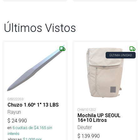
Últimos Vistos
ÚLTIMA UNIDAD
GIS022203
Chuzo 1.60* 1" 13 LBS
CHM101202
Rayun
Mochila UP SEOUL
16+10 Litros
$
24.990
Deuter
en
6
cuotas de $
4.165
sin
interés
$
139.990
ahorras
$
1.000
por