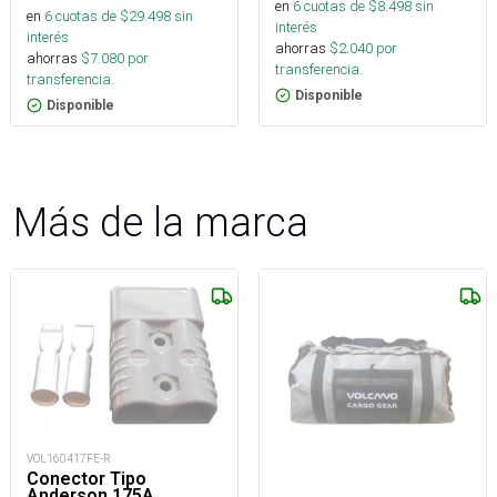
en
6
cuotas de $
8.498
sin
en
6
cuotas de $
29.498
sin
interés
interés
ahorras
$
2.040
por
ahorras
$
7.080
por
transferencia.
transferencia.
Disponible
Disponible
Más de la marca
VOL160417FE-R
Conector Tipo
Anderson 175A