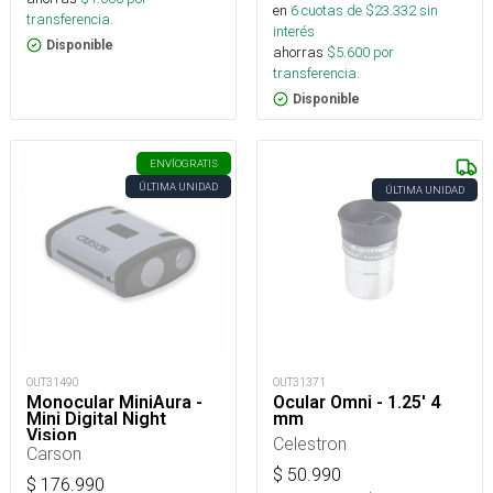
en
6
cuotas de $
23.332
sin
transferencia.
interés
Disponible
ahorras
$
5.600
por
transferencia.
Disponible
ENVÍO
GRATIS
ÚLTIMA UNIDAD
ÚLTIMA UNIDAD
OUT31490
OUT31371
Monocular MiniAura -
Ocular Omni - 1.25' 4
Mini Digital Night
mm
Vision
Celestron
Carson
$
50.990
$
176.990