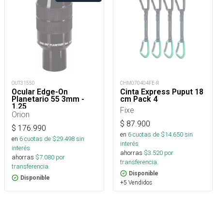
OUT31550
CHM070404FE-R
Ocular Edge-On
Cinta Express Puput 18
Planetario 55 3mm -
cm Pack 4
1.25
Fixe
Orion
$
87.900
$
176.990
en
6
cuotas de $
14.650
sin
en
6
cuotas de $
29.498
sin
interés
interés
ahorras
$
3.520
por
ahorras
$
7.080
por
transferencia.
transferencia.
Disponible
Disponible
+5 Vendidos