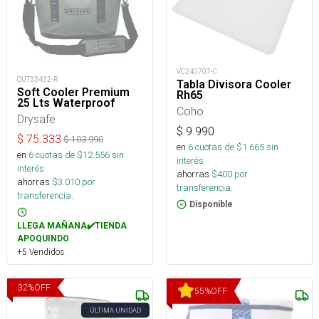
VC240707-C
OUT33432-R
Tabla Divisora Cooler
Soft Cooler Premium
Rh65
25 Lts Waterproof
Coho
Drysafe
$
9.990
$
75.333
$
103.990
en
6
cuotas de $
1.665
sin
en
6
cuotas de $
12.556
sin
interés
interés
ahorras
$
400
por
ahorras
$
3.010
por
transferencia.
transferencia.
Disponible
LLEGA MAÑANA✔️TIENDA
APOQUINDO
+5 Vendidos
32
%
OFF
55
%
OFF
ÚLTIMA UNIDAD