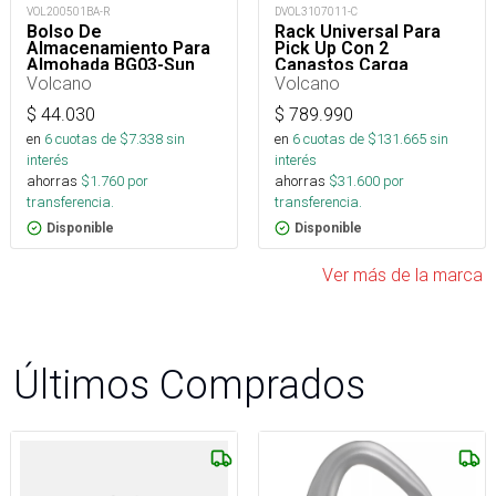
VOL200501BA-R
DVOL3107011-C
Bolso De
Rack Universal Para
Almacenamiento Para
Pick Up Con 2
Almohada BG03-Sun
Canastos Carga
Volcano
Volcano
$
44.030
$
789.990
en
6
cuotas de $
7.338
sin
en
6
cuotas de $
131.665
sin
interés
interés
ahorras
$
1.760
por
ahorras
$
31.600
por
transferencia.
transferencia.
Disponible
Disponible
Ver más de la marca
Últimos Comprados