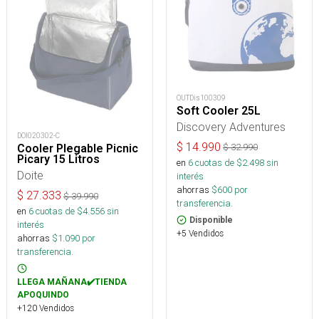
OUTDis100309
Soft Cooler 25L
Discovery Adventures
DOI020302-C
$
14.990
Cooler Plegable Picnic
$
32.990
Picary 15 Litros
en
6
cuotas de $
2.498
sin
Doite
interés
ahorras
$
600
por
$
27.333
$
39.990
transferencia.
en
6
cuotas de $
4.556
sin
Disponible
interés
+5 Vendidos
ahorras
$
1.090
por
transferencia.
LLEGA MAÑANA✔️TIENDA
APOQUINDO
+120 Vendidos