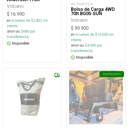
VOL160407FE-R
Volcano
Bolso de Carga 4WD
70lt BG05-SUN
$
16.990
Volcano
en
6
cuotas de $
2.832
sin
interés
$
99.900
ahorras
$
680
por
en
6
cuotas de $
16.650
sin
transferencia.
interés
Disponible
ahorras
$
4.000
por
transferencia.
Disponible
ENVÍO
GRATIS