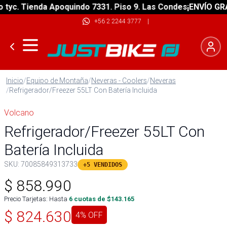
c. Tienda Apoquindo 7331. Piso 9. Las Condes
¡ENVÍO GRATIS
+56 2 2244 3777
|
Inicio
/
Equipo de Montaña
/
Neveras - Coolers
/
Neveras
/
Refrigerador/Freezer 55LT Con Batería Incluida
Volcano
Refrigerador/Freezer 55LT Con
Batería Incluida
SKU:
70085849313733
+5 VENDIDOS
$
858.990
Precio Tarjetas: Hasta
6
cuotas de $
143.165
$
824.630
4
% OFF