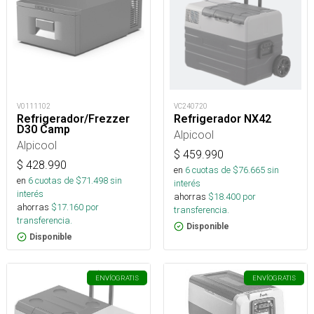
V0111102
VC240720
Refrigerador/Frezzer
Refrigerador NX42
D30 Camp
Alpicool
Alpicool
$
459.990
$
428.990
en
6
cuotas de $
76.665
sin
en
6
cuotas de $
71.498
sin
interés
interés
ahorras
$
18.400
por
ahorras
$
17.160
por
transferencia.
transferencia.
Disponible
Disponible
ENVÍO
GRATIS
ENVÍO
GRATIS