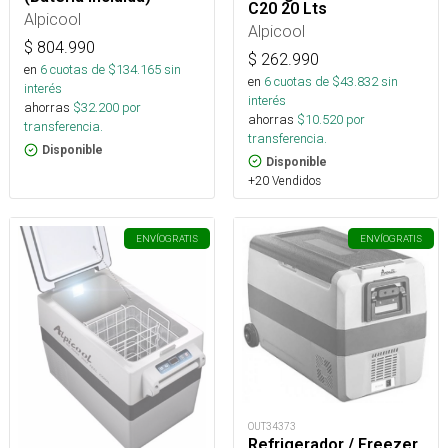
C20 20 Lts
Alpicool
Alpicool
$
804.990
$
262.990
en
6
cuotas de $
134.165
sin
en
6
cuotas de $
43.832
sin
interés
interés
ahorras
$
32.200
por
ahorras
$
10.520
por
transferencia.
transferencia.
Disponible
Disponible
+20 Vendidos
ENVÍO
GRATIS
ENVÍO
GRATIS
OUT34373
Refrigerador / Freezer