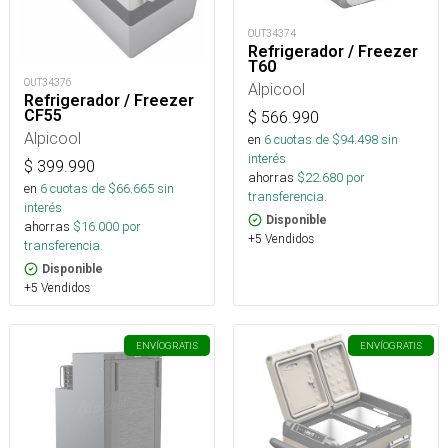
OUT34374
Refrigerador / Freezer
T60
OUT34376
Alpicool
Refrigerador / Freezer
CF55
$
566.990
Alpicool
en
6
cuotas de $
94.498
sin
interés
$
399.990
ahorras
$
22.680
por
en
6
cuotas de $
66.665
sin
transferencia.
interés
Disponible
ahorras
$
16.000
por
+5 Vendidos
transferencia.
Disponible
+5 Vendidos
ENVÍO
GRATIS
ENVÍO
GRATIS