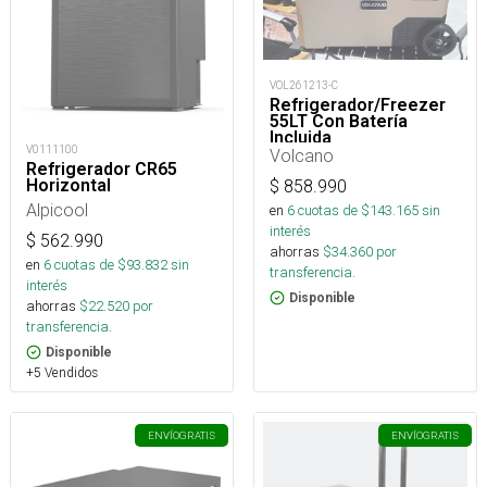
VOL261213-C
Refrigerador/Freezer
55LT Con Batería
Incluida
V0111100
Volcano
Refrigerador CR65
Horizontal
$
858.990
Alpicool
en
6
cuotas de $
143.165
sin
interés
$
562.990
ahorras
$
34.360
por
en
6
cuotas de $
93.832
sin
transferencia.
interés
Disponible
ahorras
$
22.520
por
transferencia.
Disponible
+5 Vendidos
ENVÍO
GRATIS
ENVÍO
GRATIS