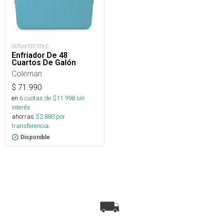
OUTcol102109-C
Enfriador De 48
Cuartos De Galón
Coleman
$
71.990
en
6
cuotas de $
11.998
sin
interés
ahorras
$
2.880
por
transferencia.
Disponible