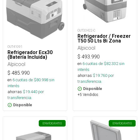
OUT33422-C
Refrigerador / Freezer
T50 50 Lts Bi Zona
Alpicool
OUT41091
Refrigerador Ecx30
$
493.990
(Batería Incluida)
en
6
cuotas de $
82.332
sin
Alpicool
interés
$
485.990
ahorras
$
19.760
por
en
6
cuotas de $
80.998
sin
transferencia.
interés
Disponible
ahorras
$
19.440
por
+5 Vendidos
transferencia.
Disponible
ENVÍO
GRATIS
ENVÍO
GRATIS