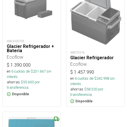
AWLS100705
Glacier Refrigerador +
Bateria
AW070316
Ecoflow
Glacier Refrigerador
Ecoflow
$
1.390.000
en
6
cuotas de $
231.667
sin
$
1.457.990
interés
en
6
cuotas de $
242.998
sin
ahorras
$
55.600
por
interés
transferencia.
ahorras
$
58.320
por
transferencia.
Disponible
Disponible