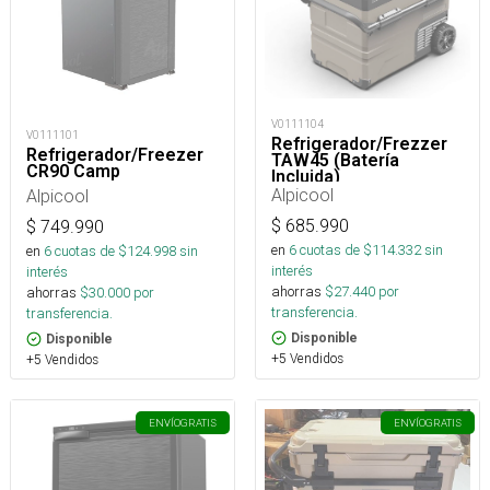
V0111104
V0111101
Refrigerador/Frezzer
Refrigerador/Freezer
TAW45 (Batería
CR90 Camp
Incluida)
Alpicool
Alpicool
$
685.990
$
749.990
en
6
cuotas de $
114.332
sin
en
6
cuotas de $
124.998
sin
interés
interés
ahorras
$
27.440
por
ahorras
$
30.000
por
transferencia.
transferencia.
Disponible
Disponible
+5 Vendidos
+5 Vendidos
ENVÍO
GRATIS
ENVÍO
GRATIS