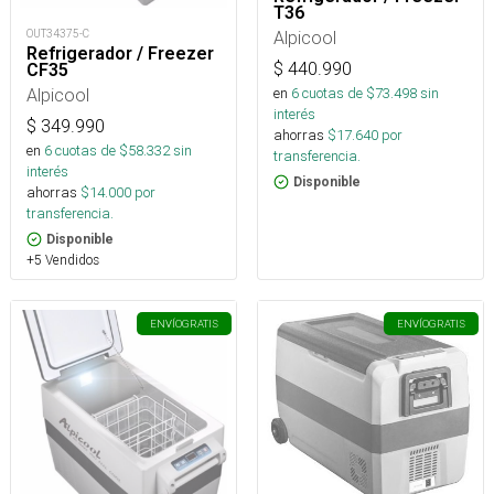
T36
OUT34375-C
Alpicool
Refrigerador / Freezer
$
440.990
CF35
Alpicool
en
6
cuotas de $
73.498
sin
interés
$
349.990
ahorras
$
17.640
por
en
6
cuotas de $
58.332
sin
transferencia.
interés
Disponible
ahorras
$
14.000
por
transferencia.
Disponible
+5 Vendidos
ENVÍO
GRATIS
ENVÍO
GRATIS