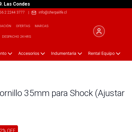
9. Las Condes
56 2 2244 3777
|
info@sherpalife.cl
DACIÓN
OFERTAS
MARCAS
DESPACHO 24 HRS
ento
Accesorios
Indumentaria
Rental Equipo
ornillo 35mm para Shock (Ajustar
2
% OFF