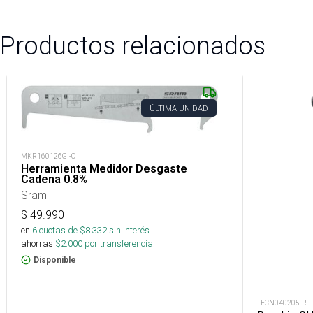
Productos relacionados
ÚLTIMA UNIDAD
MKR160126GI-C
Herramienta Medidor Desgaste
Cadena 0.8%
Sram
$
49.990
en
6
cuotas de $
8.332
sin interés
ahorras
$
2.000
por transferencia.
Disponible
TECN040205-R