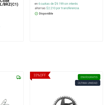
r Code
en
6
cuotas de $
9.199
sin interés
IL/BRZ(C1)
ahorras
$
2.210
por transferencia.
Disponible
.
33
%
OFF
ENVÍO
GRATIS
ÚLTIMA UNIDAD