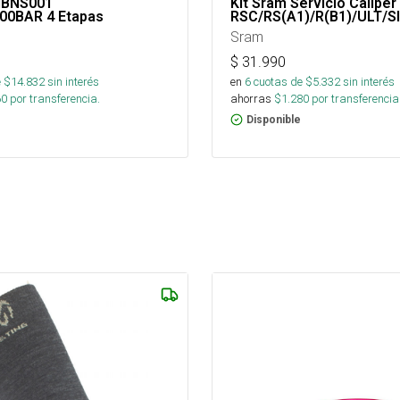
HBNS001
Kit Sram Servicio Calipe
300BAR 4 Etapas
RSC/RS(A1)/R(B1)/ULT/S
Sram
$
31.990
 $
14.832
sin interés
en
6
cuotas de $
5.332
sin interés
60
por transferencia.
ahorras
$
1.280
por transferencia
Disponible