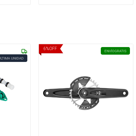
6
%
OFF
ENVÍO
GRATIS
ÚLTIMA UNIDAD