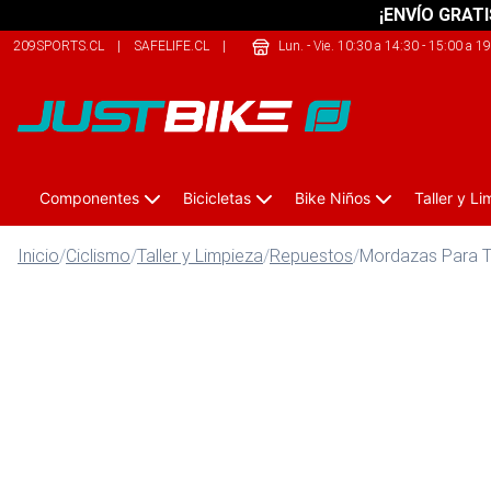
¡ENVÍO GRATI
209SPORTS.CL
|
SAFELIFE.CL
|
THEARMY.CL
Lun. - Vie. 10:30 a 14:30 - 15:00 a 1
Componentes
Bicicletas
Bike Niños
Taller y L
Inicio
/
Ciclismo
/
Taller y Limpieza
/
Repuestos
/
Mordazas Para To