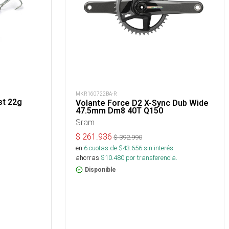
MKR160722BA-R
st 22g
Volante Force D2 X-Sync Dub Wide
47.5mm Dm8 40T Q150
Sram
$
261.936
$
392.990
en
6
cuotas de $
43.656
sin interés
ahorras
$
10.480
por transferencia.
Disponible