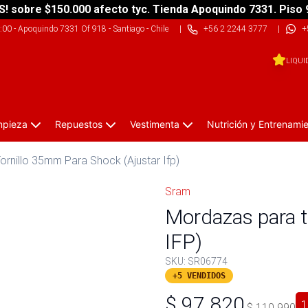
S! sobre $150.000 afecto tyc. Tienda Apoquindo 7331. Piso 
9:00
-
Apoquindo 7331 Of 918 - Santiago - Chile
|
+56 2 2244 3777
|
+
LIQUI
impieza
Repuestos
Vestimenta
Nutrición y Entrenami
rnillo 35mm Para Shock (Ajustar Ifp)
Sram
Mordazas para t
IFP)
SKU:
SR06774
+5 VENDIDOS
$
97.820
1
$
110.990