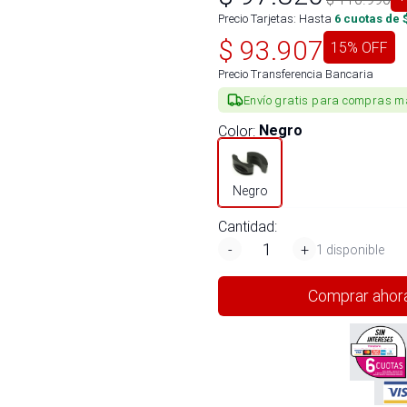
Precio Tarjetas: Hasta
6
cuotas de 
$
93.907
15
% OFF
Precio Transferencia Bancaria
Envío gratis para compras m
Color
:
Negro
Negro
Cantidad:
-
+
1 disponible
Comprar ahor