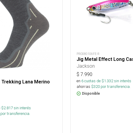
PRO080106FE-R
Jig Metal Effect Long Ca
Jackson
$
7.990
en
6
cuotas de $
1.332
sin interés
 Trekking Lana Merino
ahorras
$
320
por transferencia.
Disponible
 $
2.817
sin interés
por transferencia.