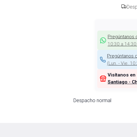
Desp
Pregúntanos 
10:30 a 14:30
Pregúntanos d
(
Lun. - Vie. 10
Visítanos en
Santiago - Ch
Despacho normal