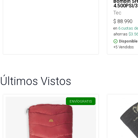
Bombin S
4.500PSI/
Tec
$
88.990
en
6
cuotas de
ahorras
$
3.5
Disponible
+5 Vendidos
Últimos Vistos
ENVÍO
GRATIS