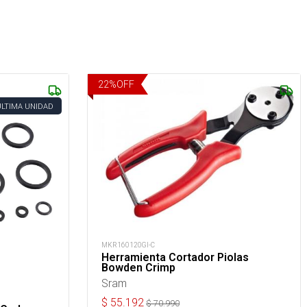
22
%
OFF
ÚLTIMA UNIDAD
MKR160120GI-C
Herramienta Cortador Piolas
Bowden Crimp
Sram
$
55.192
$
70.990