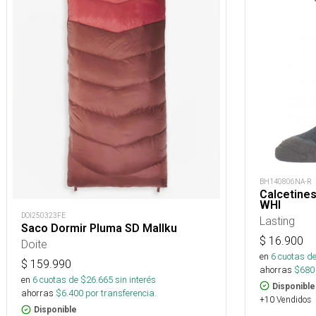
BH140806NA-R
Calcetines
WHI
DOI250323FE
Lasting
Saco Dormir Pluma SD Mallku
$
16.900
Doite
en
6
cuotas de
$
159.990
ahorras
$
680
en
6
cuotas de $
26.665
sin interés
Disponible
ahorras
$
6.400
por transferencia.
+10 Vendidos
Disponible