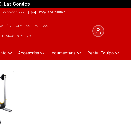
9. Las Condes
56 2 2244 3777
|
info@sherpalife.cl
DACIÓN
OFERTAS
MARCAS
DESPACHO 24 HRS
ento
Accesorios
Indumentaria
Rental Equipo