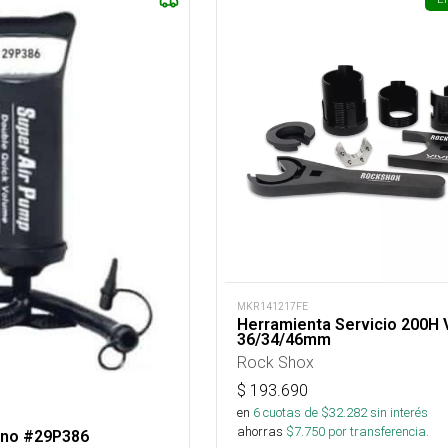
MKR141217FE
Herramienta Servicio 200H V
36/34/46mm
Rock Shox
$
193.690
en
6
cuotas de $
32.282
sin interés
ahorras
$
7.750
por transferencia.
ano #29P386