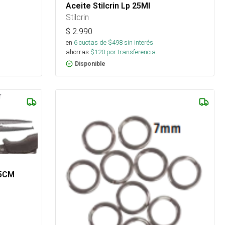
Aceite Stilcrin Lp 25Ml
Stilcrin
$
2.990
en
6
cuotas de $
498
sin interés
ahorras
$
120
por transferencia.
Disponible
15CM