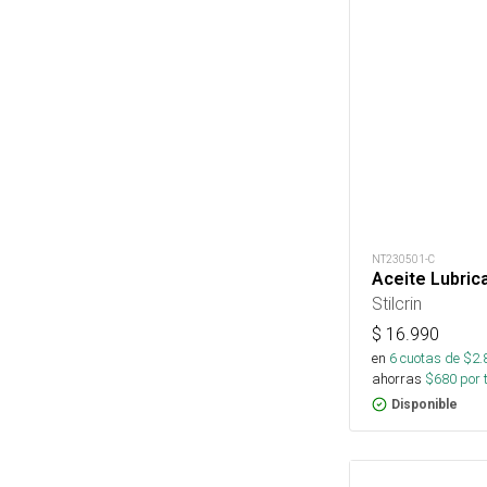
NT230501-C
Aceite Lubric
Stilcrin
$
16.990
en
6
cuotas de $
2.
ahorras
$
680
por 
Disponible