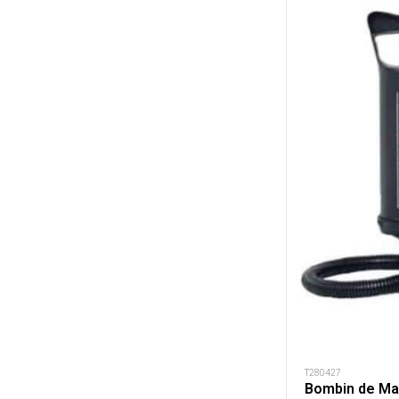
T280427
Bombin de M