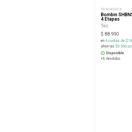
TECN040205-R
Bombin SHBNS
4 Etapas
Tec
$
88.990
en
6
cuotas de $
14
ahorras
$
3.560
por
Disponible
+5 Vendidos