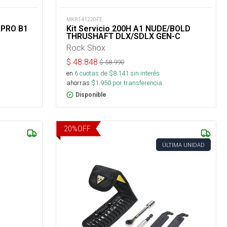
MKR141220FE
o PRO B1
Kit Servicio 200H A1 NUDE/BOLD
THRUSHAFT DLX/SDLX GEN-C
Rock Shox
$
48.848
$
58.990
en
6
cuotas de $
8.141
sin interés
ahorras
$
1.950
por transferencia.
Disponible
20
%
OFF
ÚLTIMA UNIDAD