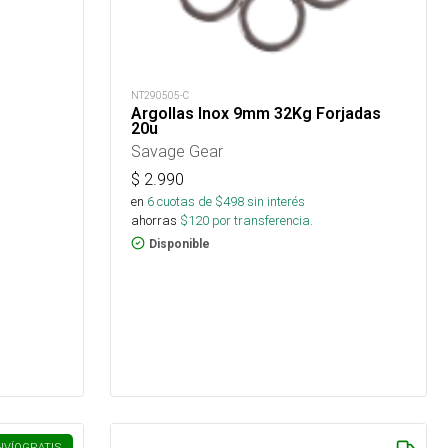
NT290505-C
Argollas Inox 9mm 32Kg Forjadas
20u
Savage Gear
$
2.990
en
6
cuotas de $
498
sin interés
ahorras
$
120
por transferencia.
Disponible
NVÍO
GRATIS