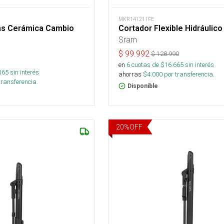
MKR141211FE
as Cerámica Cambio
Cortador Flexible Hidráulic
Sram
$
99.992
$
128.990
en
6
cuotas de $
16.665
sin interés
165
sin interés
ahorras
$
4.000
por transferencia.
transferencia.
Disponible
20
%
OFF