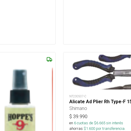
NT230507-C
Alicate Ad Plier Rh Type-F 
Shimano
$
39.990
en
6
cuotas de $
6.665
sin interés
ahorras
$
1.600
por transferencia.