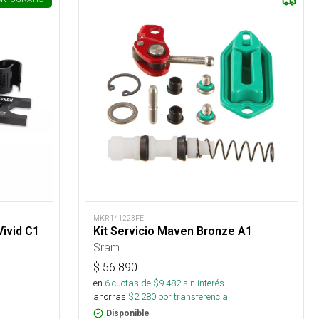
MKR141223FE
ivid C1
Kit Servicio Maven Bronze A1
Sram
$
56.890
en
6
cuotas de $
9.482
sin interés
ahorras
$
2.280
por transferencia.
Disponible