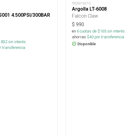
TEC091207-C
Argolla LT-6008
001 4.500PSI/300BAR
Falcon Claw
$
990
en
6
cuotas de $
165
sin interés
ahorras
$
40
por transferencia.
.832
sin interés
Disponible
 transferencia.