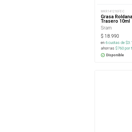
MKR141216FE-C
Grasa Roldan
Trasero 10ml
Sram
$
18.990
en
6
cuotas de $
3.
ahorras
$
760
por 
Disponible