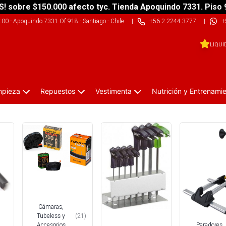
S! sobre $150.000 afecto tyc. Tienda Apoquindo 7331. Piso 
9:00
-
Apoquindo 7331 Of 918 - Santiago - Chile
|
+56 2 2244 3777
|
+
LIQUI
impieza
Repuestos
Vestimenta
Nutrición y Entrenami
Cámaras,
Tubeless y
(
21
)
Paradores,
Accesorios