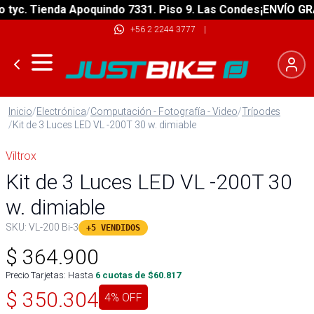
c. Tienda Apoquindo 7331. Piso 9. Las Condes
¡ENVÍO GRATIS
+56 2 2244 3777
|
Inicio
/
Electrónica
/
Computación - Fotografía - Video
/
Trípodes
/
Kit de 3 Luces LED VL -200T 30 w. dimiable
Viltrox
Kit de 3 Luces LED VL -200T 30
w. dimiable
SKU:
VL-200 Bi-3
+5 VENDIDOS
$
364.900
Precio Tarjetas: Hasta
6
cuotas de $
60.817
$
350.304
4
% OFF