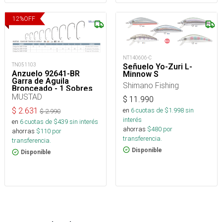
12
%
OFF
NT140606-C
TN051103
Señuelo Yo-Zuri L-
Anzuelo 92641-BR
Minnow S
Garra de Aguila
Shimano Fishing
Bronceado - 1 Sobres
de 8 Unidades
MUSTAD
$
11.990
en
6
cuotas de $
1.998
sin
$
2.631
$
2.990
interés
en
6
cuotas de $
439
sin interés
ahorras
$
480
por
ahorras
$
110
por
transferencia.
transferencia.
Disponible
Disponible