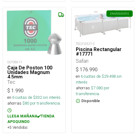
ENVÍO
GRATIS
TEC310527-C
Piscina Rectangular
#17771
Safari
OUT38611
Caja De Poston 100
$
176.990
Unidades Magnum
en
6
cuotas de $
29.498
sin
4.5mm
Tec
interés
ahorras
$
7.080
por
$
1.990
transferencia.
en
6
cuotas de $
332
sin interés
Disponible
ahorras
$
80
por transferencia.
LLEGA MAÑANA✔️TIENDA
APOQUINDO
+5 Vendidos