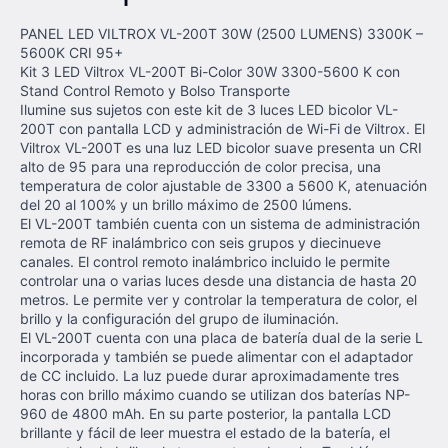
PANEL LED VILTROX VL-200T 30W (2500 LUMENS) 3300K –
5600K CRI 95+
Kit 3 LED Viltrox VL-200T Bi-Color 30W 3300-5600 K con
Stand Control Remoto y Bolso Transporte
Ilumine sus sujetos con este kit de 3 luces LED bicolor VL-
200T con pantalla LCD y administración de Wi-Fi de Viltrox. El
Viltrox VL-200T es una luz LED bicolor suave presenta un CRI
alto de 95 para una reproducción de color precisa, una
temperatura de color ajustable de 3300 a 5600 K, atenuación
del 20 al 100% y un brillo máximo de 2500 lúmens.
El VL-200T también cuenta con un sistema de administración
remota de RF inalámbrico con seis grupos y diecinueve
canales. El control remoto inalámbrico incluido le permite
controlar una o varias luces desde una distancia de hasta 20
metros. Le permite ver y controlar la temperatura de color, el
brillo y la configuración del grupo de iluminación.
El VL-200T cuenta con una placa de batería dual de la serie L
incorporada y también se puede alimentar con el adaptador
de CC incluido. La luz puede durar aproximadamente tres
horas con brillo máximo cuando se utilizan dos baterías NP-
960 de 4800 mAh. En su parte posterior, la pantalla LCD
brillante y fácil de leer muestra el estado de la batería, el