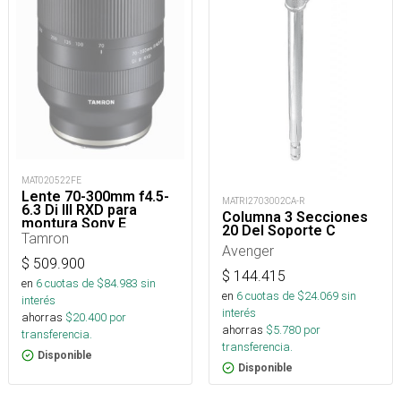
MAT020522FE
Lente 70-300mm f4.5-
MATRI2703002CA-R
6.3 Di III RXD para
Columna 3 Secciones
montura Sony E
20 Del Soporte C
Tamron
Avenger
$
509.900
$
144.415
en
6
cuotas de $
84.983
sin
en
6
cuotas de $
24.069
sin
interés
interés
ahorras
$
20.400
por
ahorras
$
5.780
por
transferencia.
transferencia.
Disponible
Disponible