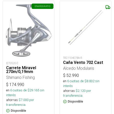
ENVÍO
GRATIS
TEC110407BA-R
Caña Vento 702 Cast
t270520-C
Carrete Miravel
Alcedo Modularis
270m/0,19mm
$
52.990
Shimano Fishing
en
6
cuotas de $
8.832
sin
$
174.990
interés
en
6
cuotas de $
29.165
sin
ahorras
$
2.120
por
interés
transferencia.
ahorras
$
7.000
por
Disponible
transferencia.
Disponible