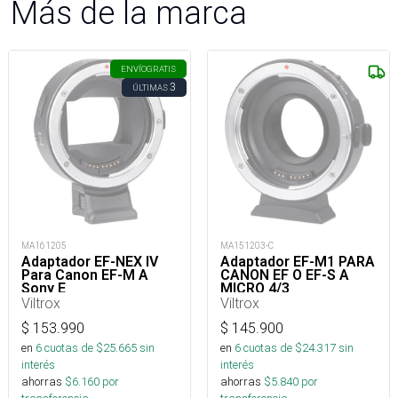
Más de la marca
ENVÍO
GRATIS
3
ÚLTIMAS
MA161205
MA151203-C
Adaptador EF-NEX IV
Adaptador EF-M1 PARA
Para Canon EF-M A
CANON EF O EF-S A
Sony E
MICRO 4/3
Viltrox
Viltrox
$
153.990
$
145.900
en
6
cuotas de $
25.665
sin
en
6
cuotas de $
24.317
sin
interés
interés
ahorras
$
6.160
por
ahorras
$
5.840
por