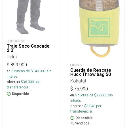
OD030801BA
Traje Seco Cascade
2.0
Palm
$
899.900
OUT33891
Cuerda de Rescate
en
6
cuotas de $
149.983
sin
Huck Throw bag 50
interés
Kokatat
ahorras
$
36.000
por
transferencia.
$
75.990
Disponible
en
6
cuotas de $
12.665
sin
interés
ahorras
$
3.040
por
transferencia.
Disponible
+5 Vendidos