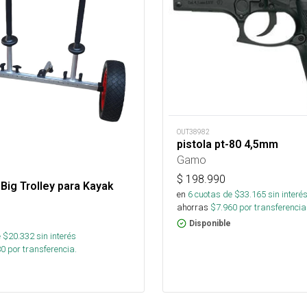
OUT38982
pistola pt-80 4,5mm
Gamo
$
198.990
Big Trolley para Kayak
en
6
cuotas de $
33.165
sin interé
ahorras
$
7.960
por transferencia
Disponible
 $
20.332
sin interés
80
por transferencia.