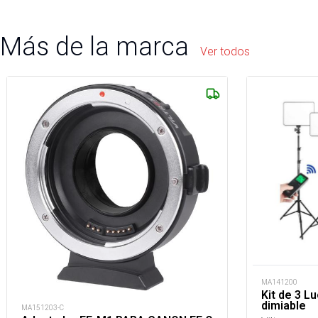
Más de la marca
Ver todos
MA141200
Kit de 3 L
dimiable
MA151203-C