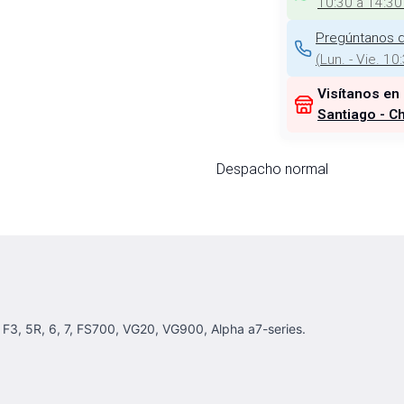
10:30 a 14:30
Pregúntanos d
(
Lun. - Vie. 10
Visítanos en
Santiago - Ch
Despacho normal
F3, 5R, 6, 7, FS700, VG20, VG900, Alpha a7-series.