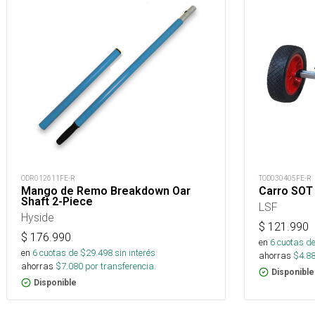
ODR012611FE-R
TOD030405FE-R
Mango de Remo Breakdown Oar
Carro SOT 
Shaft 2-Piece
LSF
Hyside
$
121.990
$
176.990
en
6
cuotas de
en
6
cuotas de $
29.498
sin interés
ahorras
$
4.8
ahorras
$
7.080
por transferencia.
Disponible
Disponible