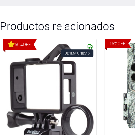
Productos relacionados
15
%
OFF
50
%
OFF
ÚLTIMA UNIDAD