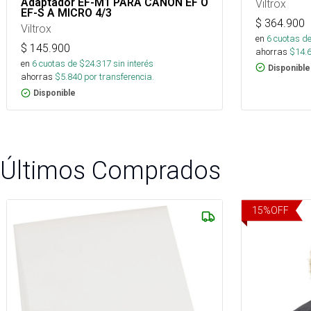
Adaptador EF-M1 PARA CANON EF O
Viltrox
EF-S A MICRO 4/3
$
364.900
Viltrox
en
6
cuotas de
$
145.900
ahorras
$
14.
en
6
cuotas de $
24.317
sin interés
Disponible
ahorras
$
5.840
por transferencia.
Disponible
Últimos Comprados
15
%
OFF