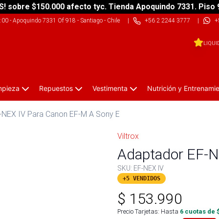
S! sobre $150.000 afecto tyc. Tienda Apoquindo 7331. Piso 
9:00
-
Apoquindo 7331 Of 918 - Santiago - Chile
|
+56 2 2244 3777
|
+
LIQUI
impieza
Repuestos
Vestimenta
Nutrición y Entrenami
-NEX IV Para Canon EF-M A Sony E
Viltrox
Adaptador EF-N
SKU:
EF-NEX IV
+5 VENDIDOS
$
153.990
Precio Tarjetas: Hasta
6
cuotas de 