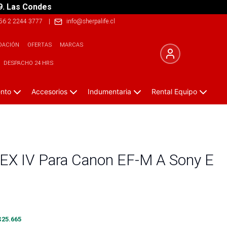
9. Las Condes
56 2 2244 3777
|
info@sherpalife.cl
DACIÓN
OFERTAS
MARCAS
DESPACHO 24 HRS
ento
Accesorios
Indumentaria
Rental Equipo
EX IV Para Canon EF-M A Sony E
$
25.665