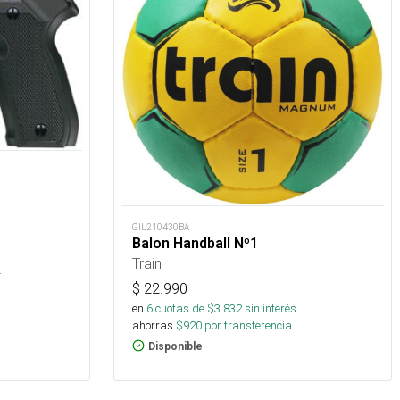
GIL210430BA
Balon Handball Nº1
s
Train
.
$
22.990
en
6
cuotas de $
3.832
sin interés
ahorras
$
920
por transferencia.
Disponible