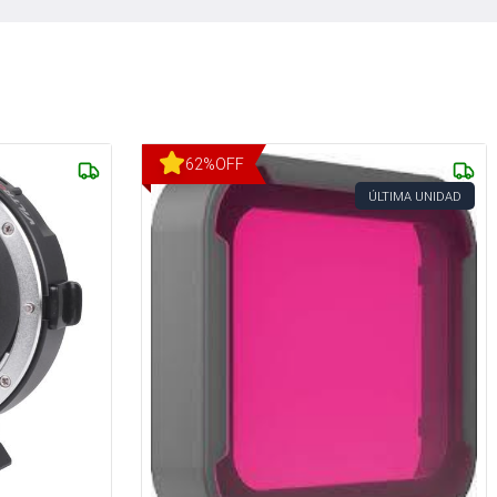
62
%
OFF
ÚLTIMA UNIDAD