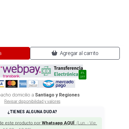
a
Agregar al carrito
4%
OFF
acho domicilio a
Santiago y Regiones
Revisar disponibilidad y valores
¿TIENES ALGUNA DUDA?
de este producto por
(
Lun. - Vie.
Whatsapp AQUÍ