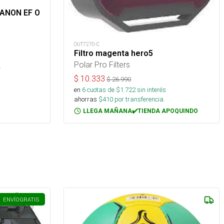
CANON EF O
OUT7270-C
Filtro magenta hero5
s
Polar Pro Filters
.
$
10.333
$
26.990
en
6
cuotas de $
1.722
sin interés
ahorras
$
410
por transferencia.
LLEGA MAÑANA✔️TIENDA APOQUINDO
ENVÍO
GRATIS