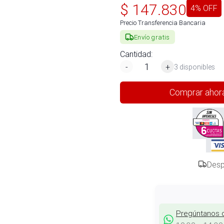
$
147.830
4
% OFF
Precio Transferencia Bancaria
Envío gratis
Cantidad:
-
+
3 disponibles
Comprar ahor
Desp
Pregúntanos 