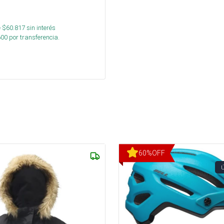
 $
60.817
sin interés
600
por transferencia.
60
%
OFF