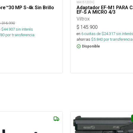
MA151203-C
e™30 MP S-4k Sin Brillo
Adaptador EF-M1 PARA 
EF-S A MICRO 4/3
Viltrox
$
316.990
$
145.900
 $
44.907
sin interés
en
6
cuotas de $
24.317
sin interé
780
por transferencia.
ahorras
$
5.840
por transferencia
Disponible