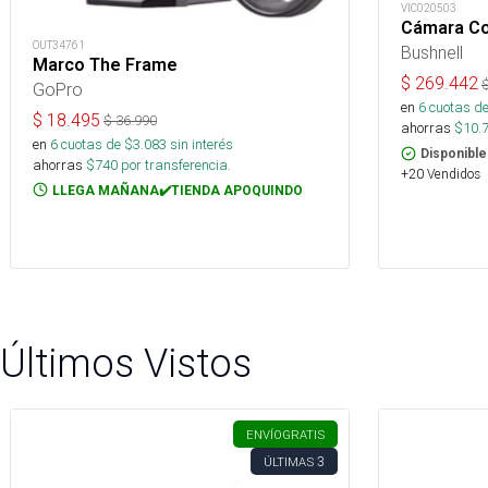
VIC020503
Cámara Cor
OUT34761
Bushnell
Marco The Frame
$
269.442
GoPro
en
6
cuotas de
$
18.495
$
36.990
ahorras
$
10.
en
6
cuotas de $
3.083
sin interés
Disponible
ahorras
$
740
por transferencia.
+20 Vendidos
LLEGA MAÑANA✔️TIENDA APOQUINDO
Últimos Vistos
ENVÍO
GRATIS
3
ÚLTIMAS