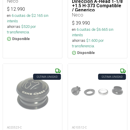
Neco
Dirección A-Head 1-1/8
+1.5 H-373 Compatible
$
12.990
/ Generico
Neco
en
6
cuotas de $
2.165
sin
interés
$
39.990
ahorras
$
520
por
en
6
cuotas de $
6.665
sin
transferencia.
interés
Disponible
ahorras
$
1.600
por
transferencia.
Disponible
ÚLTIMA UNIDAD
ÚLTIMA UNIDAD
A020523-C
A010512-C