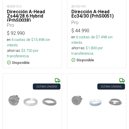
A020512-C
A010514-C
Dirección A-Head
Dirección A-Head
Zs44/28.6 Hybrid
Ec34/30 (PrhS0051)
(PrhS0038)
Pro
Pro
$
44.990
$
92.990
en
6
cuotas de $
7.498
sin
en
6
cuotas de $
15.498
sin
interés
interés
ahorras
$
1.800
por
ahorras
$
3.720
por
transferencia.
transferencia.
Disponible
Disponible
ÚLTIMA UNIDAD
ÚLTIMA UNIDAD