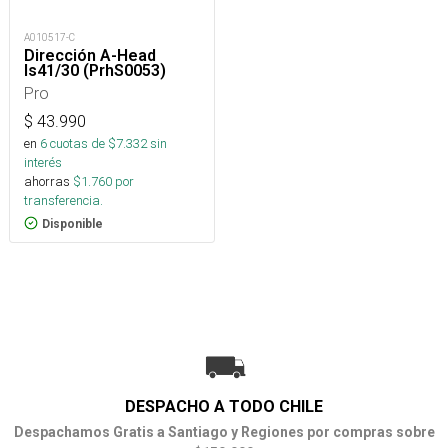
A010517-C
Dirección A-Head
Is41/30 (PrhS0053)
Pro
$
43.990
en
6
cuotas de $
7.332
sin
interés
ahorras
$
1.760
por
transferencia.
Disponible
DESPACHO A TODO CHILE
Despachamos Gratis a Santiago y Regiones por compras sobre