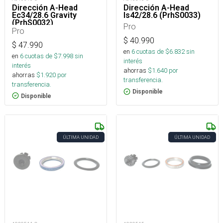
Dirección A-Head
Dirección A-Head
Ec34/28.6 Gravity
Is42/28.6 (PrhS0033)
(PrhS0032)
Pro
Pro
$
40.990
$
47.990
en
6
cuotas de $
6.832
sin
en
6
cuotas de $
7.998
sin
interés
interés
ahorras
$
1.640
por
ahorras
$
1.920
por
transferencia.
transferencia.
Disponible
Disponible
ÚLTIMA UNIDAD
ÚLTIMA UNIDAD