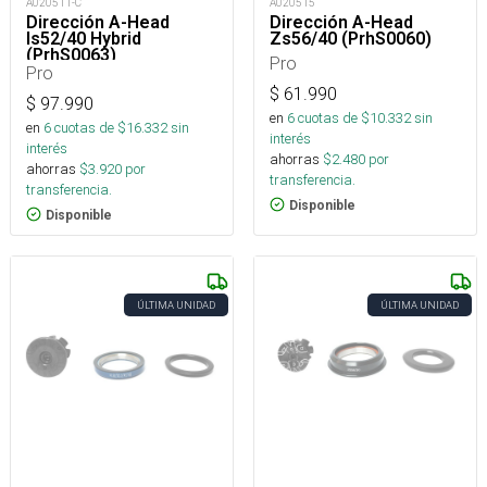
A020511-C
A020515
Dirección A-Head
Dirección A-Head
Is52/40 Hybrid
Zs56/40 (PrhS0060)
(PrhS0063)
Pro
Pro
$
61.990
$
97.990
en
6
cuotas de $
10.332
sin
en
6
cuotas de $
16.332
sin
interés
interés
ahorras
$
2.480
por
ahorras
$
3.920
por
transferencia.
transferencia.
Disponible
Disponible
ÚLTIMA UNIDAD
ÚLTIMA UNIDAD