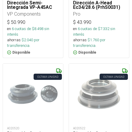
Dirección Semi-
Dirección A-Head
Integrada VP-A45AC
Ec34/28.6 (PrhS0031)
VP Components
Pro
$
50.990
$
43.990
en
6
cuotas de $
8.498
sin
en
6
cuotas de $
7.332
sin
interés
interés
ahorras
$
2.040
por
ahorras
$
1.760
por
transferencia.
transferencia.
Disponible
Disponible
ÚLTIMA UNIDAD
ÚLTIMA UNIDAD
A020520
A020522