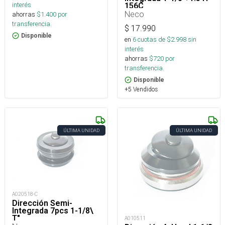
interés
156C
Neco
ahorras
$
1.400
por
transferencia.
$
17.990
Disponible
en
6
cuotas de $
2.998
sin
interés
ahorras
$
720
por
transferencia.
Disponible
+5 Vendidos
ÚLTIMA UNIDAD
ÚLTIMA UNIDAD
A020518-C
Dirección Semi-
Integrada 7pcs 1-1/8\
T"
A010511