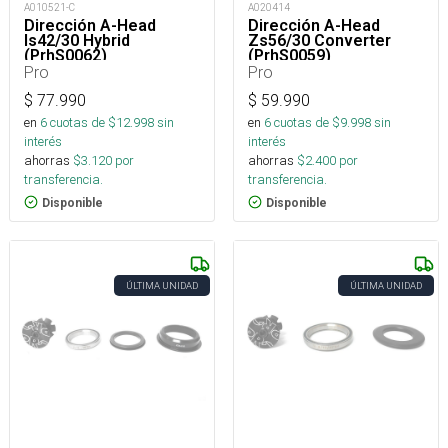
A010521-C
A020414
Dirección A-Head
Dirección A-Head
Is42/30 Hybrid
Zs56/30 Converter
(PrhS0062)
(PrhS0059)
Pro
Pro
$
77.990
$
59.990
en
6
cuotas de $
12.998
sin
en
6
cuotas de $
9.998
sin
interés
interés
ahorras
$
3.120
por
ahorras
$
2.400
por
transferencia.
transferencia.
Disponible
Disponible
ÚLTIMA UNIDAD
ÚLTIMA UNIDAD