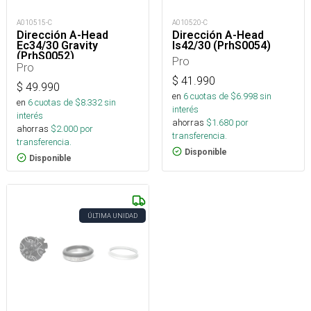
A010515-C
A010520-C
Dirección A-Head
Dirección A-Head
Ec34/30 Gravity
Is42/30 (PrhS0054)
(PrhS0052)
Pro
Pro
$
41.990
$
49.990
en
6
cuotas de $
6.998
sin
en
6
cuotas de $
8.332
sin
interés
interés
ahorras
$
1.680
por
ahorras
$
2.000
por
transferencia.
transferencia.
Disponible
Disponible
ÚLTIMA UNIDAD