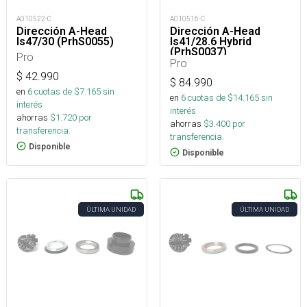
A010522-C
A010516-C
Dirección A-Head
Dirección A-Head
Is47/30 (PrhS0055)
Is41/28.6 Hybrid
(PrhS0037)
Pro
Pro
$
42.990
$
84.990
en
6
cuotas de $
7.165
sin
en
6
cuotas de $
14.165
sin
interés
interés
ahorras
$
1.720
por
ahorras
$
3.400
por
transferencia.
transferencia.
Disponible
Disponible
ÚLTIMA UNIDAD
ÚLTIMA UNIDAD