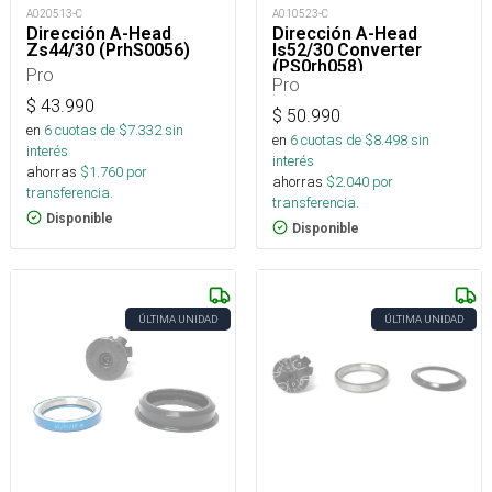
A020513-C
A010523-C
Dirección A-Head
Dirección A-Head
Zs44/30 (PrhS0056)
Is52/30 Converter
(PS0rh058)
Pro
Pro
$
43.990
$
50.990
en
6
cuotas de $
7.332
sin
en
6
cuotas de $
8.498
sin
interés
interés
ahorras
$
1.760
por
ahorras
$
2.040
por
transferencia.
transferencia.
Disponible
Disponible
ÚLTIMA UNIDAD
ÚLTIMA UNIDAD