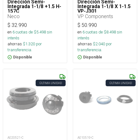
Dirección Semi-
Dirección Semi-
Integrada 1-1/8 +1.5 H-
Integrada 1-1/8 X 1-1.5
157C
VP-J301
Neco
VP Components
$
32.990
$
50.990
en
6
cuotas de $
5.498
sin
en
6
cuotas de $
8.498
sin
interés
interés
ahorras
$
1.320
por
ahorras
$
2.040
por
transferencia.
transferencia.
Disponible
Disponible
ÚLTIMA UNIDAD
ÚLTIMA UNIDAD
A020521-C
A010519-C