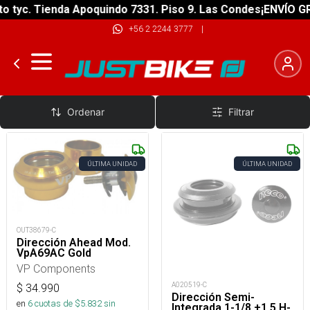
yc. Tienda Apoquindo 7331. Piso 9. Las Condes
¡ENVÍO GRATI
+56 2 2244 3777
|
Direcciones
Ordenar
Filtrar
ÚLTIMA UNIDAD
ÚLTIMA UNIDAD
OUT38679-C
Dirección Ahead Mod.
VpA69AC Gold
VP Components
A020519-C
$
34.990
Dirección Semi-
en
6
cuotas de $
5.832
sin
Integrada 1-1/8 +1.5 H-