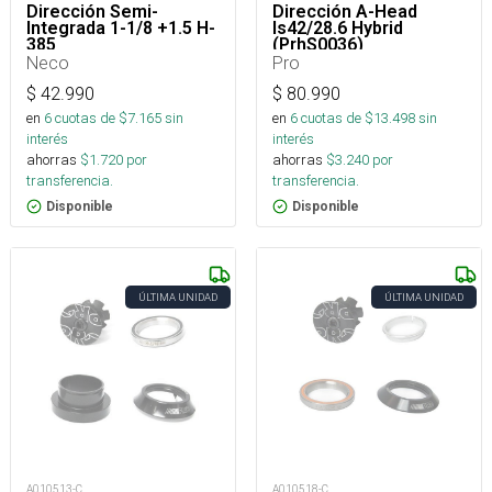
Dirección Semi-
Dirección A-Head
Integrada 1-1/8 +1.5 H-
Is42/28.6 Hybrid
385
(PrhS0036)
Neco
Pro
$
42.990
$
80.990
en
6
cuotas de $
7.165
sin
en
6
cuotas de $
13.498
sin
interés
interés
ahorras
$
1.720
por
ahorras
$
3.240
por
transferencia.
transferencia.
Disponible
Disponible
ÚLTIMA UNIDAD
ÚLTIMA UNIDAD
A010513-C
A010518-C