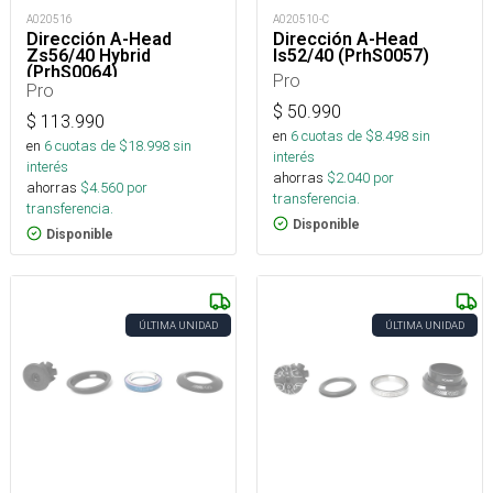
A020516
A020510-C
Dirección A-Head
Dirección A-Head
Zs56/40 Hybrid
Is52/40 (PrhS0057)
(PrhS0064)
Pro
Pro
$
50.990
$
113.990
en
6
cuotas de $
8.498
sin
en
6
cuotas de $
18.998
sin
interés
interés
ahorras
$
2.040
por
ahorras
$
4.560
por
transferencia.
transferencia.
Disponible
Disponible
ÚLTIMA UNIDAD
ÚLTIMA UNIDAD