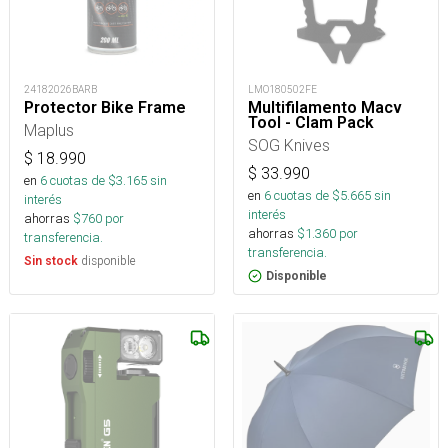
24182026BARB
LMO180502FE
Protector Bike Frame
Multifilamento Macv
Tool - Clam Pack
Maplus
SOG Knives
$
18.990
$
33.990
en
6
cuotas de $
3.165
sin
en
6
cuotas de $
5.665
sin
interés
interés
ahorras
$
760
por
ahorras
$
1.360
por
transferencia.
transferencia.
disponible
Sin stock
Disponible