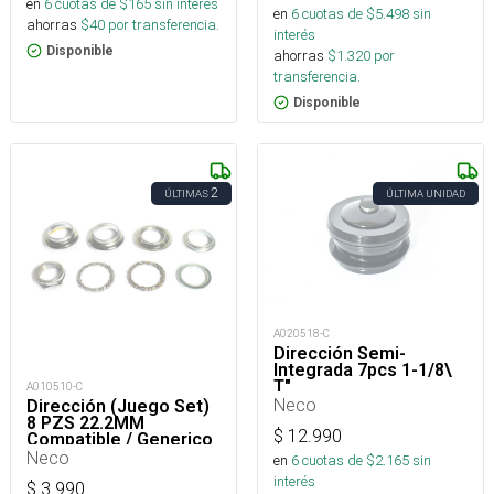
en
6
cuotas de $
165
sin interés
en
6
cuotas de $
5.498
sin
ahorras
$
40
por transferencia.
interés
Disponible
ahorras
$
1.320
por
transferencia.
Disponible
2
ÚLTIMAS
ÚLTIMA UNIDAD
A020518-C
Dirección Semi-
Integrada 7pcs 1-1/8\
T"
A010510-C
Neco
Dirección (Juego Set)
8 PZS 22.2MM
$
12.990
Compatible / Generico
Neco
en
6
cuotas de $
2.165
sin
interés
$
3.990