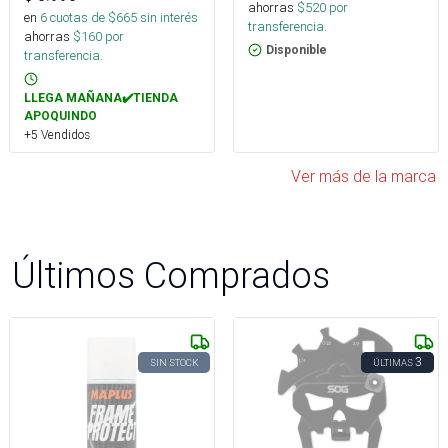
ahorras
$
520
por
en
6
cuotas de $
665
sin interés
transferencia.
ahorras
$
160
por
Disponible
transferencia.
LLEGA MAÑANA✔️TIENDA
APOQUINDO
+5 Vendidos
Ver más de la marca
Últimos Comprados
3
SIN STOCK
ÚLTIMAS