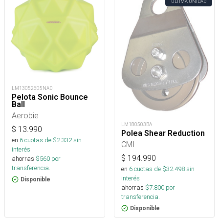
ÚLTIMA UNIDAD
LM13052605NAD
Pelota Sonic Bounce
Ball
Aerobie
LM180503BA
$
13.990
Polea Shear Reduction
en
6
cuotas de $
2.332
sin
CMI
interés
$
194.990
ahorras
$
560
por
transferencia.
en
6
cuotas de $
32.498
sin
interés
Disponible
ahorras
$
7.800
por
transferencia.
Disponible