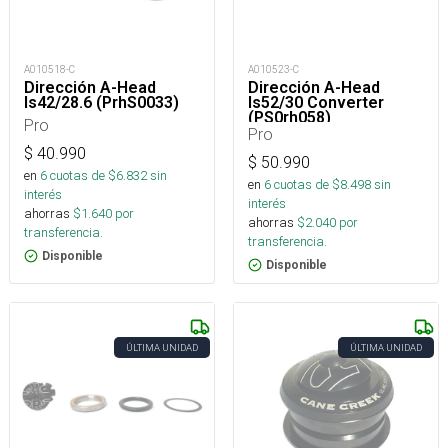
A010518-C
A010523-C
Dirección A-Head
Dirección A-Head
Is42/28.6 (PrhS0033)
Is52/30 Converter
(PS0rh058)
Pro
Pro
$
40.990
$
50.990
en
6
cuotas de $
6.832
sin
en
6
cuotas de $
8.498
sin
interés
interés
ahorras
$
1.640
por
ahorras
$
2.040
por
transferencia.
transferencia.
Disponible
Disponible
ÚLTIMA UNIDAD
ÚLTIMA UNIDAD