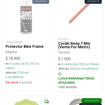
3
SIN STOCK
ÚLTIMAS
OUT18281
24182026BARB
Cordín Reep 7 Mm
Protector Bike Frame
(Venta Por Metro)
Maplus
Tendon
$
18.990
$
1.500
en
6
cuotas de $
3.165
sin
en
6
cuotas de $
250
sin interés
interés
ahorras
$
60
por transferencia.
ahorras
$
760
por
transferencia.
LLEGA MAÑANA✔️TIENDA
disponible
Sin stock
APOQUINDO
+360 Vendidos
ENVÍO
GRATIS