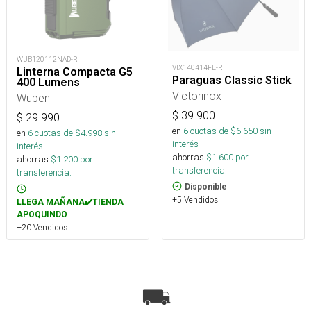
WUB120112NAD-R
VIX140414FE-R
Linterna Compacta G5
Paraguas Classic Stick
400 Lumens
Victorinox
Wuben
$
39.900
$
29.990
en
6
cuotas de $
6.650
sin
en
6
cuotas de $
4.998
sin
interés
interés
ahorras
$
1.600
por
ahorras
$
1.200
por
transferencia.
transferencia.
Disponible
+5 Vendidos
LLEGA MAÑANA✔️TIENDA
APOQUINDO
+20 Vendidos