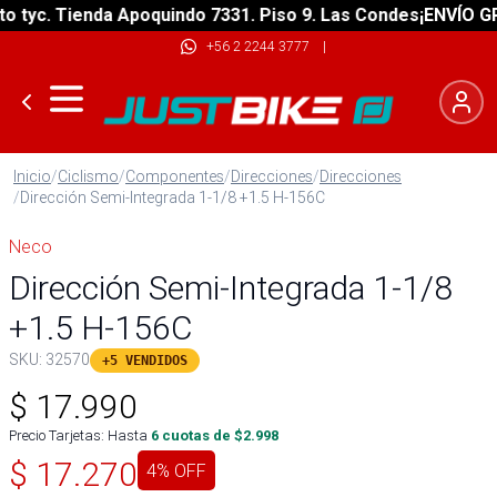
tyc. Tienda Apoquindo 7331. Piso 9. Las Condes
¡ENVÍO GRAT
+56 2 2244 3777
|
Inicio
/
Ciclismo
/
Componentes
/
Direcciones
/
Direcciones
/
Dirección Semi-Integrada 1-1/8 +1.5 H-156C
Neco
Dirección Semi-Integrada 1-1/8
+1.5 H-156C
SKU:
32570
+5 VENDIDOS
$
17.990
Precio Tarjetas: Hasta
6
cuotas de $
2.998
$
17.270
4
% OFF