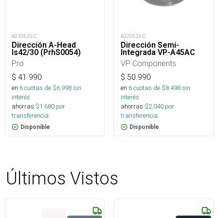
A010520-C
A020523-C
Dirección A-Head
Dirección Semi-
Is42/30 (PrhS0054)
Integrada VP-A45AC
Pro
VP Components
$
41.990
$
50.990
en
6
cuotas de $
6.998
sin
en
6
cuotas de $
8.498
sin
interés
interés
ahorras
$
1.680
por
ahorras
$
2.040
por
transferencia.
transferencia.
Disponible
Disponible
Últimos Vistos