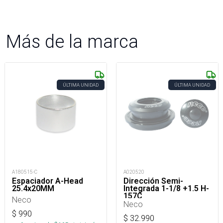
Más de la marca
ÚLTIMA UNIDAD
ÚLTIMA UNIDAD
A180515-C
A020520
Espaciador A-Head
Dirección Semi-
25.4x20MM
Integrada 1-1/8 +1.5 H-
157C
Neco
Neco
$
990
$
32.990