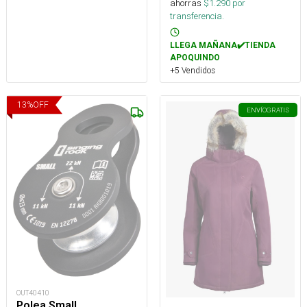
ahorras
$
1.290
por
transferencia.
LLEGA MAÑANA✔️TIENDA
APOQUINDO
+5 Vendidos
13
%
OFF
ENVÍO
GRATIS
OUT40410
Polea Small