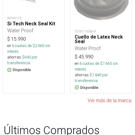
WP-60172
Si Tech Neck Seal Kit
Water Proof
TU181116BA-R
Cuello de Latex Neck
$
15.990
Seal
en
6
cuotas de $
2.665
sin
Water Proof
interés
$
45.990
ahorras
$
640
por
transferencia.
en
6
cuotas de $
7.665
sin
interés
Disponible
ahorras
$
1.840
por
transferencia.
Disponible
Ver más de la marca
Últimos Comprados