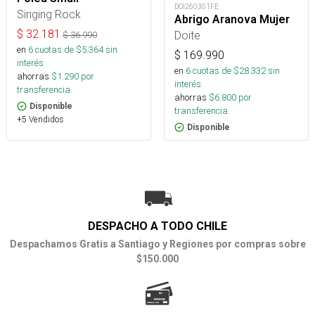
DOI260301FE
Singing Rock
Abrigo Aranova Mujer
$
32.181
Doite
$
36.990
en
6
cuotas de $
5.364
sin
$
169.990
interés
en
6
cuotas de $
28.332
sin
ahorras
$
1.290
por
interés
transferencia.
ahorras
$
6.800
por
Disponible
transferencia.
+5 Vendidos
Disponible
DESPACHO A TODO CHILE
Despachamos Gratis a Santiago y Regiones por compras sobre
$150.000