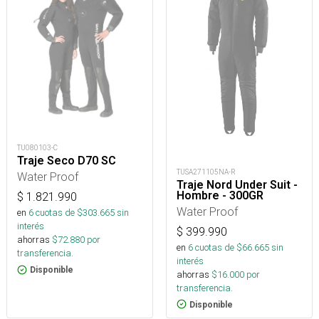
TU080103-C
Traje Seco D70 SC
TUSA271105NA-R
Water Proof
Traje Nord Under Suit -
Hombre - 300GR
$
1.821.990
Water Proof
en
6
cuotas de $
303.665
sin
interés
$
399.990
ahorras
$
72.880
por
en
6
cuotas de $
66.665
sin
transferencia.
interés
Disponible
ahorras
$
16.000
por
transferencia.
Disponible