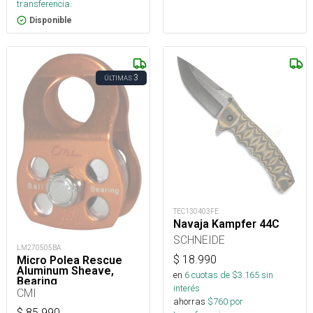
transferencia.
Disponible
3
ÚLTIMAS
TEC130403FE
Navaja Kampfer 44C
SCHNEIDE
LM270505BA
$
18.990
Micro Polea Rescue
Aluminum Sheave,
en
6
cuotas de $
3.165
sin
Bearing
interés
CMI
ahorras
$
760
por
$
85.990