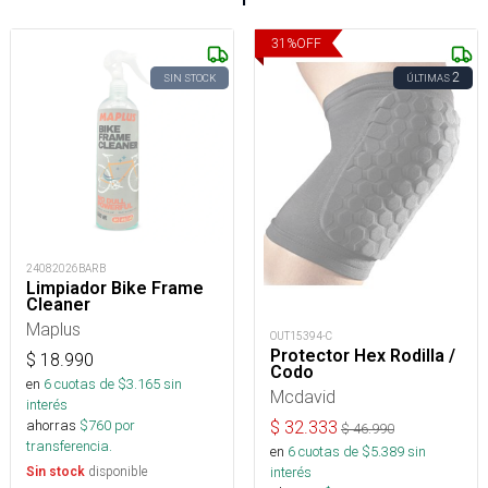
31
%
OFF
2
SIN STOCK
ÚLTIMAS
24082026BARB
Limpiador Bike Frame
Cleaner
Maplus
OUT15394-C
Protector Hex Rodilla /
$
18.990
Codo
en
6
cuotas de $
3.165
sin
Mcdavid
interés
ahorras
$
760
por
$
32.333
$
46.990
transferencia.
en
6
cuotas de $
5.389
sin
disponible
interés
Sin stock