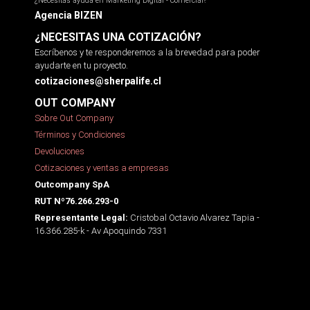
¿Necesitas ayuda en Marketing Digital - Comercial?
Agencia BIZEN
¿NECESITAS UNA COTIZACIÓN?
Escríbenos y te responderemos a la brevedad para poder
ayudarte en tu proyecto.
cotizaciones@sherpalife.cl
OUT COMPANY
Sobre Out Company
Términos y Condiciones
Devoluciones
Cotizaciones y ventas a empresas
Outcompany SpA
RUT Nº76.266.293-0
Cristobal Octavio Alvarez Tapia -
Representante Legal:
16.366.285-k - Av Apoquindo 7331