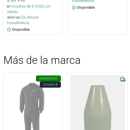
transferencia.
en
6
cuotas de $
14.332
sin
Disponible
interés
ahorras
$
3.440
por
transferencia.
Disponible
Más de la marca
ENVÍO
GRATIS
3
ÚLTIMAS