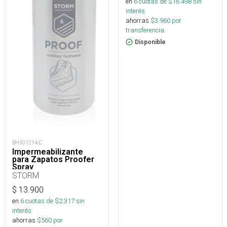
en
6
cuotas de $
16.498
sin
interés
ahorras
$
3.960
por
transferencia.
Disponible
BH301214-C
Impermeabilizante
para Zapatos Proofer
Spray
STORM
$
13.900
en
6
cuotas de $
2.317
sin
interés
ahorras
$
560
por