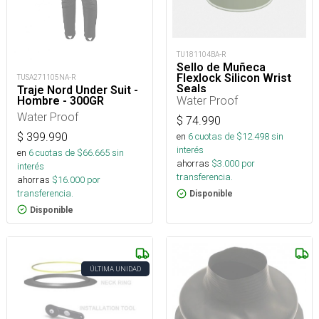
TU181104BA-R
Sello de Muñeca
Flexlock Silicon Wrist
TUSA271105NA-R
Seals
Traje Nord Under Suit -
Water Proof
Hombre - 300GR
Water Proof
$
74.990
$
399.990
en
6
cuotas de $
12.498
sin
interés
en
6
cuotas de $
66.665
sin
ahorras
$
3.000
por
interés
transferencia.
ahorras
$
16.000
por
transferencia.
Disponible
Disponible
ÚLTIMA UNIDAD