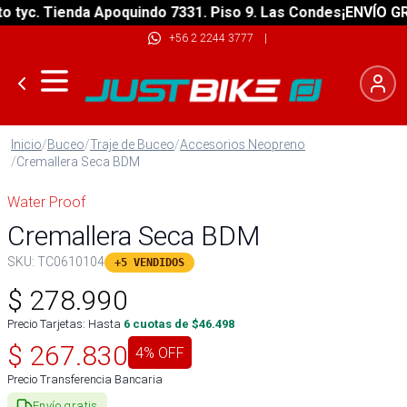
yc. Tienda Apoquindo 7331. Piso 9. Las Condes
¡ENVÍO GRATI
+56 2 2244 3777
|
Inicio
/
Buceo
/
Traje de Buceo
/
Accesorios Neopreno
/
Cremallera Seca BDM
Water Proof
Cremallera Seca BDM
SKU:
TC0610104
+5 VENDIDOS
$
278.990
Precio Tarjetas: Hasta
6
cuotas de $
46.498
$
267.830
4
% OFF
Precio Transferencia Bancaria
Envío gratis