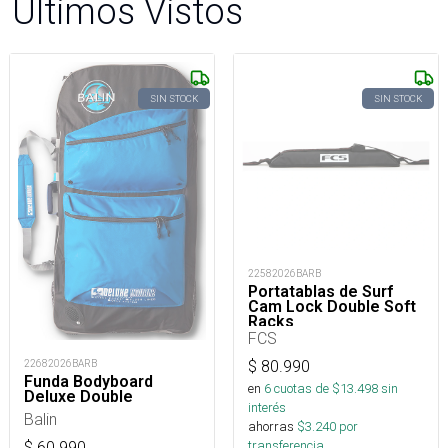
Últimos Vistos
SIN STOCK
SIN STOCK
22582026BARB
Portatablas de Surf
Cam Lock Double Soft
Racks
FCS
22682026BARB
$
80.990
Funda Bodyboard
en
6
cuotas de $
13.498
sin
Deluxe Double
interés
Balin
ahorras
$
3.240
por
transferencia.
$
60.990