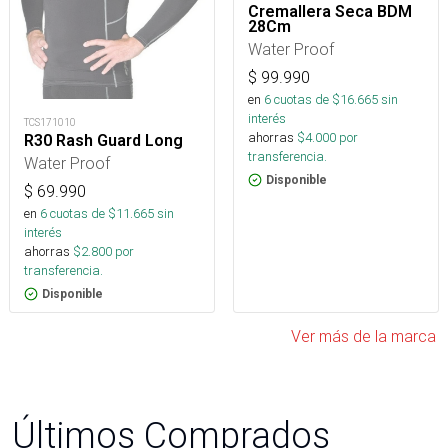
Cremallera Seca BDM
28Cm
Water Proof
$
99.990
en
6
cuotas de $
16.665
sin
interés
TCS171010
ahorras
$
4.000
por
R30 Rash Guard Long
transferencia.
Water Proof
Disponible
$
69.990
en
6
cuotas de $
11.665
sin
interés
ahorras
$
2.800
por
transferencia.
Disponible
Ver más de la marca
Últimos Comprados