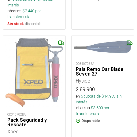
interés
ahorras
$
2.440
por
transferencia.
disponible
Sin stock
OD310703BA
Pala Remo Oar Blade
Seven 27
Hyside
$
89.900
en
6
cuotas de $
14.983
sin
interés
ahorras
$
3.600
por
transferencia.
OD310702BA
Pack Seguridad y
Disponible
Rescate
Xped