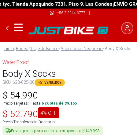
c. Tienda Apoquindo 7331. Piso 9. Las Condes
¡ENVÍO GRATIS
+56 2 2244 3777
|
Inicio
/
Buceo
/
Traje de Buceo
/
Accesorios Neopreno
/
Body X Socks
Water Proof
Body X Socks
SKU:
628-025-00
+5 VENDIDOS
$
54.990
Precio Tarjetas: Hasta
6
cuotas de $
9.165
$
52.790
4
% OFF
Precio Transferencia Bancaria
Envío gratis para compras mayores a $149.998