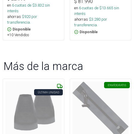
$
81.990
en
6
cuotas de $
3.832
sin
en
6
cuotas de $
13.665
sin
interés
interés
ahorras
$
920
por
ahorras
$
3.280
por
transferencia.
transferencia.
Disponible
Disponible
+10 Vendidos
Más de la marca
ENVÍO
GRATIS
ÚLTIMA UNIDAD