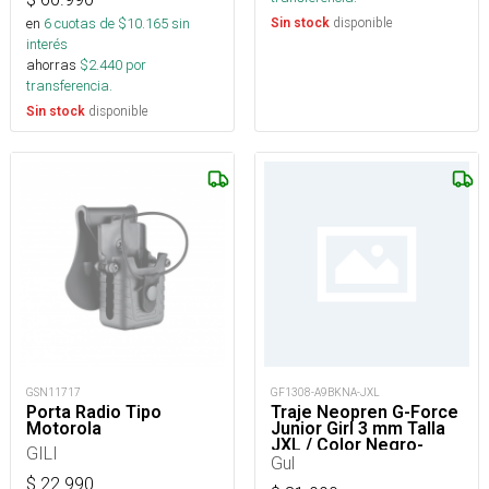
en
6
cuotas de $
10.165
sin
disponible
Sin stock
interés
ahorras
$
2.440
por
transferencia.
disponible
Sin stock
GSN11717
GF1308-A9BKNA-JXL
Porta Radio Tipo
Traje Neopren G-Force
Motorola
Junior Girl 3 mm Talla
JXL / Color Negro-
GILI
Rosado
Gul
$
22.990