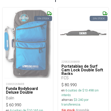
SIN STOCK
SIN STOCK
22582026BARB
Portatablas de Surf
Cam Lock Double Soft
Racks
FCS
22682026BARB
$
80.990
Funda Bodyboard
en
6
cuotas de $
13.498
sin
Deluxe Double
interés
Balin
ahorras
$
3.240
por
transferencia.
$
60.990
en
6
cuotas de $
10.165
sin
disponible
Sin stock