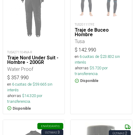
TUS201117FE
Traje de Buceo
Hombre
Tusa
$
142.990
TUSA271104NA-R
en
6
cuotas de $
23.832
sin
Traje Nord Under Suit -
Hombre - 200GR
interés
ahorras
$
5.720
por
Water Proof
transferencia.
$
357.990
Disponible
en
6
cuotas de $
59.665
sin
interés
ahorras
$
14.320
por
transferencia.
Disponible
ENVÍO
GRATIS
3
ÚLTIMAS
2
ÚLTIMAS