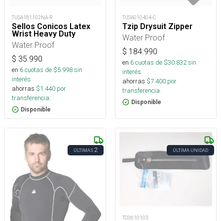
TUSA181102NA-R
TUSA010404-C
Sellos Conicos Latex
Tzip Drysuit Zipper
Wrist Heavy Duty
Water Proof
Water Proof
$
184.990
$
35.990
en
6
cuotas de $
30.832
sin
en
6
cuotas de $
5.998
sin
interés
interés
ahorras
$
7.400
por
ahorras
$
1.440
por
transferencia.
transferencia.
Disponible
Disponible
2
ÚLTIMAS
ÚLTIMA UNIDAD
TC0610103