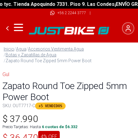
c. Tienda Apoquindo 7331. Piso 9. Las Condes
¡ENVÍO GRATIS
+56 2 2244 3777
|
Inicio
/
Agua
/
Accesorios Vestimenta Agua
/
Botas y Zapatillas de Agua
/
Zapato Round Toe Zipped 5mm Power Boot
Gul
Zapato Round Toe Zipped 5mm
Power Boot
SKU:
OUT7717-C
+5 VENDIDOS
$
37.990
Precio Tarjetas: Hasta
6
cuotas de $
6.332
$
36.470
4
% OFF