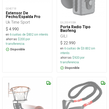
G040718
Extensor De
Pecho/Espalda Pro
Uk Time Sport
GIL200410BA
Porta Radio Tipo
$
4.990
Baofeng
en
6
cuotas de $
832
sin interés
GILI
ahorras
$
200
por
$
22.990
transferencia.
en
6
cuotas de $
3.832
sin
Disponible
interés
ahorras
$
920
por
transferencia.
Disponible