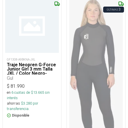
3
ÚLTIMAS
GF1308-A9BKNA-JXL
Traje Neopren G-Force
Junior Girl 3 mm Talla
JXL / Color Negro-
Rosado
Gul
$
81.990
en
6
cuotas de $
13.665
sin
interés
ahorras
$
3.280
por
transferencia.
Disponible