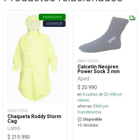
ENVÍO
GRATIS
3
ÚLTIMAS
ODR011202FE
Calcetin Neopren
Power Sock 3 mm
Xped
$
20.990
en
6
cuotas de $
3.498
sin
interés
ahorras
$
840
por
OUTod110302
transferencia.
Chaqueta Roddy Storm
Disponible
Cag
+5 Vendidos
Lomo
$
215.990