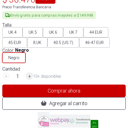
Precio Transferencia Bancaria
Envío gratis para compras mayores a $149.998
Talla
:
UK 4
UK 5
UK 6
UK 7
44 EUR
45 EUR
8 UK
40.5 (US 7)
46-47 EUR
Color
:
Negro
Negro
Cantidad:
-
+
10+ disponibles
Comprar ahora
Agregar al carrito
4%
OFF