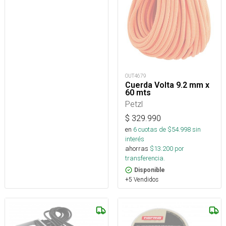
OUT4679
Cuerda Volta 9.2 mm x
60 mts
Petzl
$
329.990
en
6
cuotas de $
54.998
sin
interés
ahorras
$
13.200
por
transferencia.
Disponible
+5 Vendidos