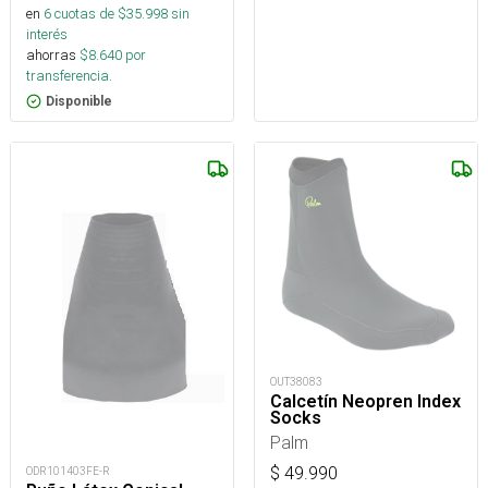
en
6
cuotas de $
35.998
sin
interés
ahorras
$
8.640
por
transferencia.
Disponible
OUT38083
Calcetín Neopren Index
Socks
Palm
$
49.990
ODR101403FE-R