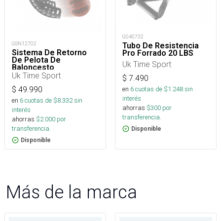
G040732
GSN12702
Tubo De Resistencia
Sistema De Retorno
Pro Forrado 20 LBS
De Pelota De
Uk Time Sport
Baloncesto
Uk Time Sport
$
7.490
en
6
cuotas de $
1.248
sin
$
49.990
interés
en
6
cuotas de $
8.332
sin
ahorras
$
300
por
interés
transferencia.
ahorras
$
2.000
por
transferencia.
Disponible
Disponible
Más de la marca