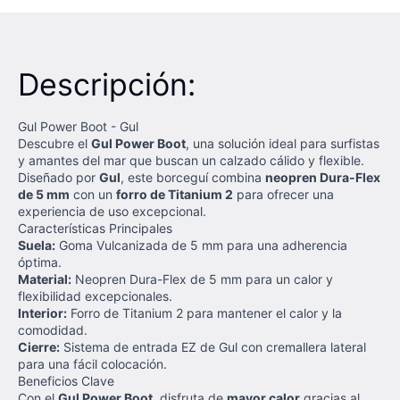
Descripción:
Gul Power Boot - Gul
Descubre el
Gul Power Boot
, una solución ideal para surfistas
y amantes del mar que buscan un calzado cálido y flexible.
Diseñado por
Gul
, este borceguí combina
neopren Dura-Flex
de 5 mm
con un
forro de Titanium 2
para ofrecer una
experiencia de uso excepcional.
Características Principales
Suela:
Goma Vulcanizada de 5 mm para una adherencia
óptima.
Material:
Neopren Dura-Flex de 5 mm para un calor y
flexibilidad excepcionales.
Interior:
Forro de Titanium 2 para mantener el calor y la
comodidad.
Cierre:
Sistema de entrada EZ de Gul con cremallera lateral
para una fácil colocación.
Beneficios Clave
Con el
Gul Power Boot
, disfruta de
mayor calor
gracias al