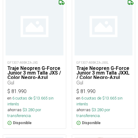
GF1307-A9BKZA-JXS
GF1307-A9BKZA-JXXL
Traje Neopren G-Force
Traje Neopren G-Force
Junior 3 mm Talla JXS /
Junior 3 mm Talla JXXL
Color Negro-Azul
/ Color Negro-Azul
Gul
Gul
$
81.990
$
81.990
en
6
cuotas de $
13.665
sin
en
6
cuotas de $
13.665
sin
interés
interés
ahorras
$
3.280
por
ahorras
$
3.280
por
transferencia.
transferencia.
Disponible
Disponible