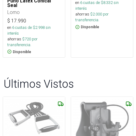
Puño Látex Conical
en
6
cuotas de $
8.332
sin
Seal
interés
Lomo
ahorras
$
2.000
por
transferencia.
$
17.990
en
6
cuotas de $
2.998
sin
Disponible
interés
ahorras
$
720
por
transferencia.
Disponible
Últimos Vistos