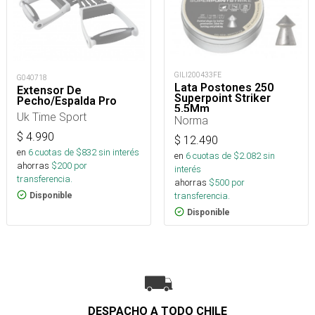
GILI200433FE
G040718
Lata Postones 250
Extensor De
Superpoint Striker
Pecho/Espalda Pro
5,5Mm
Uk Time Sport
Norma
$
4.990
$
12.490
en
6
cuotas de $
832
sin interés
en
6
cuotas de $
2.082
sin
ahorras
$
200
por
interés
transferencia.
ahorras
$
500
por
transferencia.
Disponible
Disponible
DESPACHO A TODO CHILE