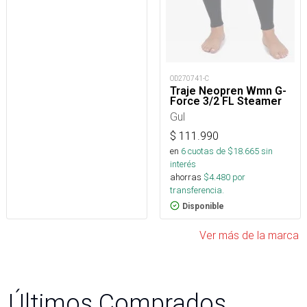
OD270741-C
Traje Neopren Wmn G-
Force 3/2 FL Steamer
Gul
$
111.990
en
6
cuotas de $
18.665
sin
interés
ahorras
$
4.480
por
transferencia.
Disponible
Ver más de la marca
Últimos Comprados