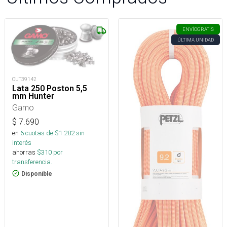
ENVÍO
GRATIS
ÚLTIMA UNIDAD
OUT39142
Lata 250 Poston 5,5
mm Hunter
Gamo
$
7.690
en
6
cuotas de $
1.282
sin
interés
ahorras
$
310
por
transferencia.
Disponible