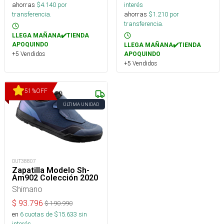
ahorras
$
4.140
por
interés
transferencia.
ahorras
$
1.210
por
transferencia.
LLEGA MAÑANA✔️TIENDA
APOQUINDO
LLEGA MAÑANA✔️TIENDA
+5 Vendidos
APOQUINDO
+5 Vendidos
51
%
OFF
ÚLTIMA UNIDAD
OUT38807
Zapatilla Modelo Sh-
Am902 Colección 2020
Shimano
$
93.796
$
190.990
en
6
cuotas de $
15.633
sin
interés