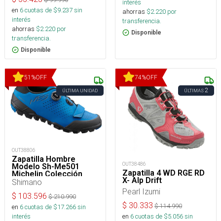
interés
en
6
cuotas de $
9.237
sin
ahorras
$
2.220
por
interés
transferencia.
ahorras
$
2.220
por
Disponible
transferencia.
Disponible
51
%
OFF
74
%
OFF
2
ÚLTIMA UNIDAD
ÚLTIMAS
OUT38806
Zapatilla Hombre
OUT38486
Modelo Sh-Me501
Zapatilla 4 WD RGE RD
Michelin Colección
X- Alp Drift
2020
Shimano
Pearl Izumi
$
103.596
$
210.990
$
30.333
$
114.990
en
6
cuotas de $
17.266
sin
interés
en
6
cuotas de $
5.056
sin