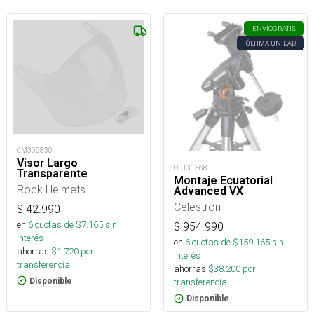
ENVÍO
GRATIS
ÚLTIMA UNIDAD
CM300830
Visor Largo
OUT31368
Transparente
Montaje Ecuatorial
Rock Helmets
Advanced VX
Celestron
$
42.990
en
6
cuotas de $
7.165
sin
$
954.990
interés
en
6
cuotas de $
159.165
sin
ahorras
$
1.720
por
interés
transferencia.
ahorras
$
38.200
por
Disponible
transferencia.
Disponible