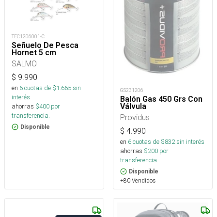
TEC1206001-C
Señuelo De Pesca
Hornet 5 cm
SALMO
$
9.990
en
6
cuotas de $
1.665
sin
GS231206
interés
Balón Gas 450 Grs Con
Válvula
ahorras
$
400
por
transferencia.
Providus
Disponible
$
4.990
en
6
cuotas de $
832
sin interés
ahorras
$
200
por
transferencia.
Disponible
+80 Vendidos