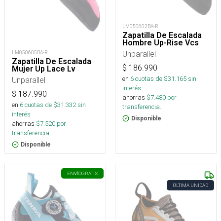
LM050602BA-R
Zapatilla De Escalada
Hombre Up-Rise Vcs
Unparallel
LM050605BA-R
Zapatilla De Escalada
$
186.990
Mujer Up Lace Lv
en
6
cuotas de $
31.165
sin
Unparallel
interés
$
187.990
ahorras
$
7.480
por
en
6
cuotas de $
31.332
sin
transferencia.
interés
Disponible
ahorras
$
7.520
por
transferencia.
Disponible
ENVÍO
GRATIS
ÚLTIMA UNIDAD