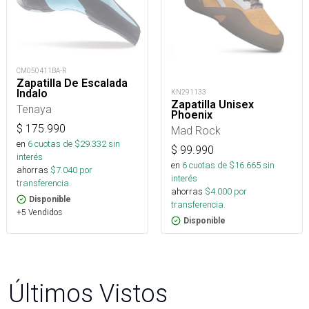
CM050411BA-R
Zapatilla De Escalada
Indalo
KN291133
Zapatilla Unisex
Tenaya
Phoenix
$
175.990
Mad Rock
en
6
cuotas de $
29.332
sin
$
99.990
interés
en
6
cuotas de $
16.665
sin
ahorras
$
7.040
por
interés
transferencia.
ahorras
$
4.000
por
Disponible
transferencia.
+5 Vendidos
Disponible
Últimos Vistos