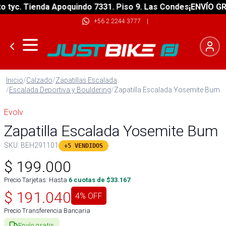
yc. Tienda Apoquindo 7331. Piso 9. Las Condes
¡ENVÍO GRATI
+56 2 2244 3777
|
Inicio
/
Calzado
/
Zapatillas Escalada
/
Escalada Deportiva y Bouldering
/
Zapatilla Escalada Yosemite Bum
Evolv
Zapatilla Escalada Yosemite Bum
SKU:
BEH291101
+5 VENDIDOS
$
199.000
Precio Tarjetas: Hasta
6
cuotas de $
33.167
$
191.040
4
% OFF
Precio Transferencia Bancaria
Envío gratis