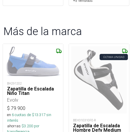
+5 Vendidos
Más de la marca
ÚLTIMA UNIDAD
BH291202
Zapatilla de Escalada
Niño Titan
Evolv
$
79.900
en
6
cuotas de $
13.317
sin
interés
BEH310310FE-R
Zapatilla de Escalada
ahorras
$
3.200
por
Hombre Defy Medium
transferencia.