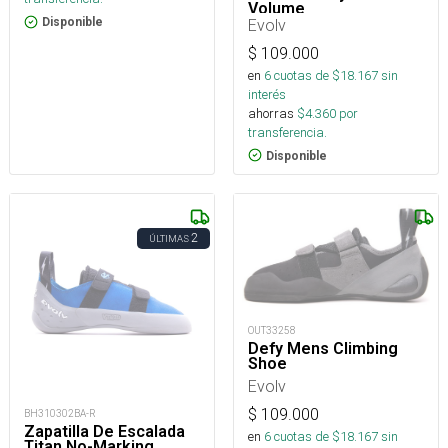
Volume
Evolv
Disponible
$
109.000
en
6
cuotas de $
18.167
sin
interés
ahorras
$
4.360
por
transferencia.
Disponible
2
ÚLTIMAS
OUT33258
Defy Mens Climbing
Shoe
Evolv
$
109.000
BH310302BA-R
Zapatilla De Escalada
en
6
cuotas de $
18.167
sin
Titan No-Marking