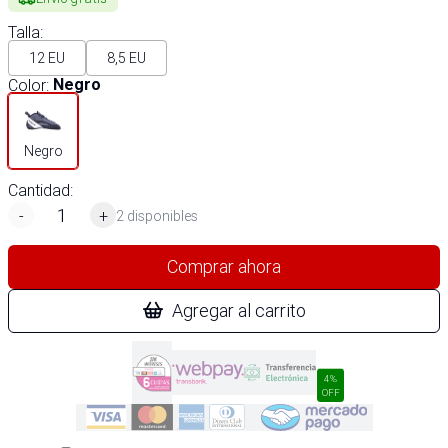
Talla
:
12 EU
8,5 EU
Color
:
Negro
Negro
Cantidad:
-
+
2 disponibles
Comprar ahora
Agregar al carrito
4%
OFF