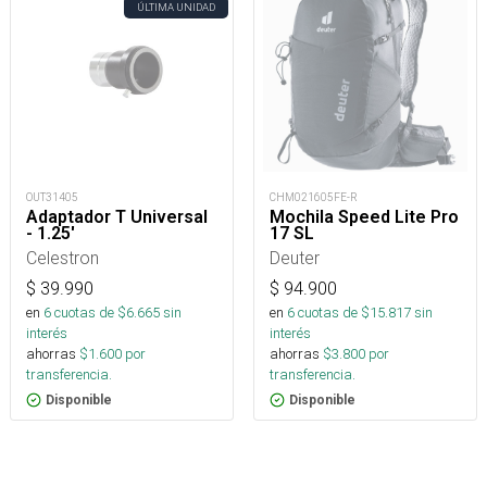
ÚLTIMA UNIDAD
OUT31405
CHM021605FE-R
Adaptador T Universal
Mochila Speed Lite Pro
- 1.25'
17 SL
Celestron
Deuter
$
39.990
$
94.900
en
6
cuotas de $
6.665
sin
en
6
cuotas de $
15.817
sin
interés
interés
ahorras
$
1.600
por
ahorras
$
3.800
por
transferencia.
transferencia.
Disponible
Disponible