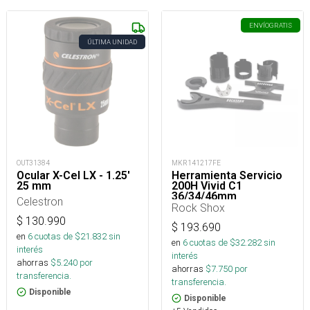
ENVÍO
GRATIS
ÚLTIMA UNIDAD
OUT31384
MKR141217FE
Ocular X-Cel LX - 1.25'
Herramienta Servicio
25 mm
200H Vivid C1
36/34/46mm
Celestron
Rock Shox
$
130.990
$
193.690
en
6
cuotas de $
21.832
sin
en
6
cuotas de $
32.282
sin
interés
interés
ahorras
$
5.240
por
ahorras
$
7.750
por
transferencia.
transferencia.
Disponible
Disponible