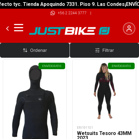
cto tyc. Tienda Apoquindo 7331. Piso 9. Las Condes
¡ENVÍO 
+56 2 2244 3777
|
Wetsuits Mujer
Ordenar
Filtrar
ENVÍO
GRATIS
ENVÍO
GRATIS
ERI191101
Wetsuits Tesoro 43MM
2023