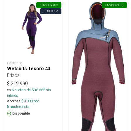
ENVÍO
GRATIS
ENVÍO
GRATIS
2
ÚLTIMAS
ERI181108
Wetsuits Tesoro 43
Erizos
$
219.990
en
6
cuotas de $
36.665
sin
interés
ahorras
$
8.800
por
transferencia.
Disponible