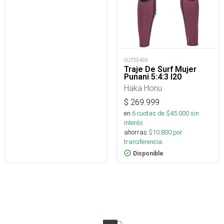
OUT39499
Traje De Surf Mujer
Punani 5:4:3 I20
Haka Honu
$
269.999
en
6
cuotas de $
45.000
sin
interés
ahorras
$
10.800
por
transferencia.
Disponible