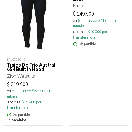
Erizos
$
249.990
en
6
cuotas de $
41.665
sin
interés
ahorras
$
10.000
por
transferencia.
Disponible
SAU030801-C
Trajes De Frio Austral
654 Built In Hood
Zion Wetsuits
$
319.900
en
6
cuotas de $
53.317
sin
interés
ahorras
$
12.800
por
transferencia.
Disponible
+5 Vendidos