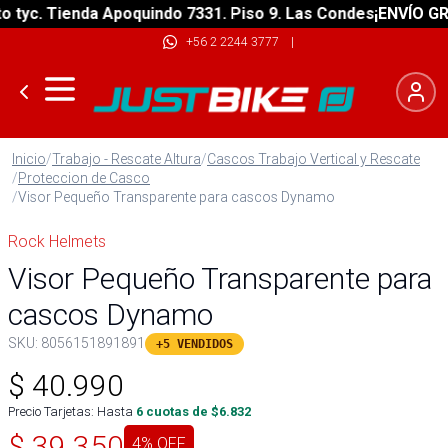
yc. Tienda Apoquindo 7331. Piso 9. Las Condes
¡ENVÍO GRATI
+56 2 2244 3777
|
Inicio
/
Trabajo - Rescate Altura
/
Cascos Trabajo Vertical y Rescate
/
Proteccion de Casco
/
Visor Pequeño Transparente para cascos Dynamo
Rock Helmets
Visor Pequeño Transparente para
cascos Dynamo
SKU:
8056151891891
+5 VENDIDOS
$
40.990
Precio Tarjetas: Hasta
6
cuotas de $
6.832
$
39.350
4
% OFF