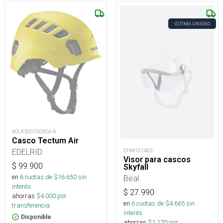
ÚLTIMA UNIDAD
VOLK3007008CA-R
Casco Tectum Air
EDELRID
CHM101403
Visor para cascos
$
99.900
Skyfall
en
6
cuotas de $
16.650
sin
Beal
interés
$
27.990
ahorras
$
4.000
por
en
6
cuotas de $
4.665
sin
transferencia.
interés
Disponible
ahorras
$
1.120
por