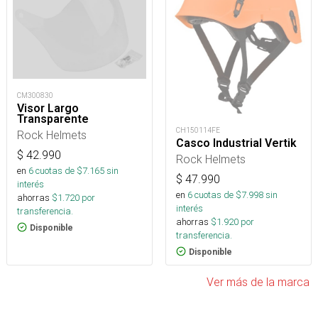
CM300830
Visor Largo
Transparente
CH150114FE
Rock Helmets
Casco Industrial Vertik
$
42.990
Rock Helmets
en
6
cuotas de $
7.165
sin
$
47.990
interés
en
6
cuotas de $
7.998
sin
ahorras
$
1.720
por
interés
transferencia.
ahorras
$
1.920
por
Disponible
transferencia.
Disponible
Ver más de la marca