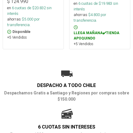
$
124.990
en
6
cuotas de $
19.983
sin
en
6
cuotas de $
20.832
sin
interés
interés
ahorras
$
4.800
por
ahorras
$
5.000
por
transferencia.
transferencia.
Disponible
LLEGA MAÑANA✔️TIENDA
+5 Vendidos
APOQUINDO
+5 Vendidos
DESPACHO A TODO CHILE
Despachamos Gratis a Santiago y Regiones por compras sobre
$150.000
6 CUOTAS SIN INTERESES