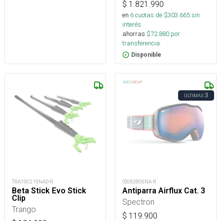
$
1.821.990
en
6
cuotas de $
303.665
sin
interés
ahorras
$
72.880
por
transferencia.
Disponible
3
ÚLTIMAS
TRA190219NAD-R
ID050806NA-R
Beta Stick Evo Stick
Antiparra Airflux Cat. 3
Clip
Spectron
Trango
$
119.900