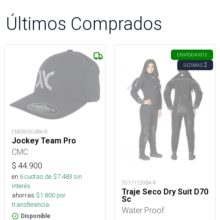
Últimos Comprados
ENVÍO
GRATIS
2
ÚLTIMAS
CM090504BA-R
Jockey Team Pro
CMC
$
44.900
en
6
cuotas de $
7.483
sin
TU171129BA-R
interés
Traje Seco Dry Suit D70
ahorras
$
1.800
por
Sc
transferencia.
Water Proof
Disponible