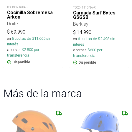
DOI190216BA-R
TEC241110NA-R
Cocinilla Sobremesa
Carnada Surf Bytes
Arkon
GSGSB
Doite
Berkley
$
69.990
$
14.990
en
6
cuotas de $
11.665
sin
en
6
cuotas de $
2.498
sin
interés
interés
ahorras
$
2.800
por
ahorras
$
600
por
transferencia.
transferencia.
Disponible
Disponible
Más de la marca