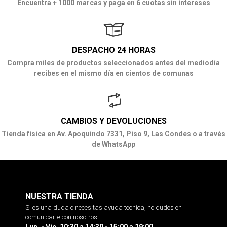
Encuentra + 1000 marcas y paga en 6 cuotas sin intereses
DESPACHO 24 HORAS
Compra miles de productos seleccionados antes del mediodía
recibes en el mismo día en cientos de comunas
CAMBIOS Y DEVOLUCIONES
Tienda física en Av. Apoquindo 7331, Piso 9, Las Condes o a través
de WhatsApp
NUESTRA TIENDA
Si es una duda o necesitas ayuda tecnica, no dudes en
comunicarte con nosotros