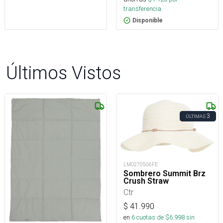
transferencia.
Disponible
Últimos Vistos
3
ÚLTIMAS
LMO270506FE
Sombrero Summit Brz
Crush Straw
Ctr
$
41.990
en
6
cuotas de $
6.998
sin