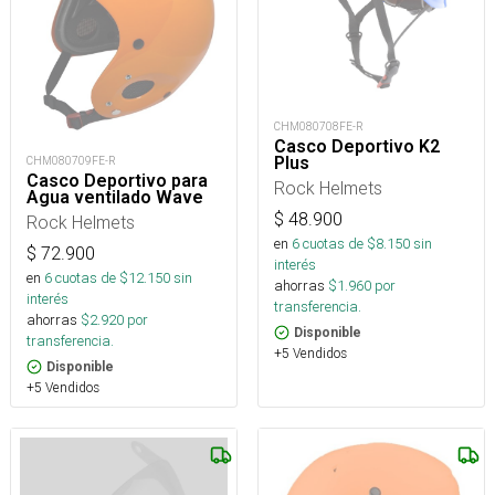
CHM080708FE-R
Casco Deportivo K2
Plus
CHM080709FE-R
Casco Deportivo para
Rock Helmets
Agua ventilado Wave
$
48.900
Rock Helmets
en
6
cuotas de $
8.150
sin
$
72.900
interés
en
6
cuotas de $
12.150
sin
ahorras
$
1.960
por
interés
transferencia.
ahorras
$
2.920
por
Disponible
transferencia.
+5 Vendidos
Disponible
+5 Vendidos