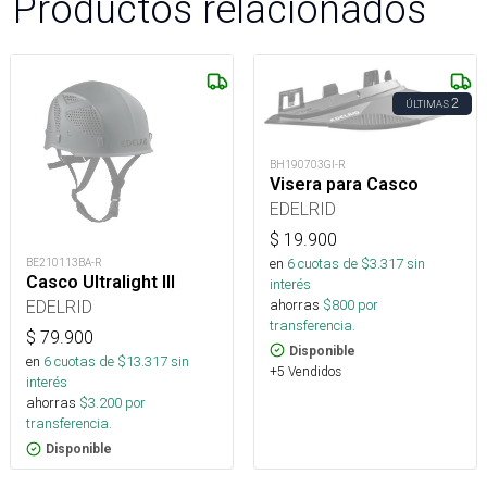
Productos relacionados
2
ÚLTIMAS
BH190703GI-R
Visera para Casco
EDELRID
$
19.900
en
6
cuotas de $
3.317
sin
BE210113BA-R
Casco Ultralight III
interés
ahorras
$
800
por
EDELRID
transferencia.
$
79.900
Disponible
en
6
cuotas de $
13.317
sin
+5 Vendidos
interés
ahorras
$
3.200
por
transferencia.
Disponible