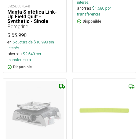
interés
LM240507BA-R
ahorras
$
1.680
por
Manta Sintética Link-
transferencia.
Up Field Quilt -
Synthetic - Single
Disponible
Peregrine
$
65.990
en
6
cuotas de $
10.998
sin
interés
ahorras
$
2.640
por
transferencia.
Disponible