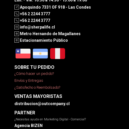
Lun. - Vie. 10:30 a 14:30 - 15:00 a 19:00
Apoquindo 7331 OF 918 - Las Condes
+56 2 2244 3777
+56 2 2244 3777
info@sherpalife.cl
Metro Hernando de Magallanes
Estacionamiento Público
SOBRE TU PEDIDO
¿Cómo hacer un pedido?
Envíos y Entregas
¿Satisfecho o Reembolsado?
VENTAS MAYORISTAS
distribucion@outcompany.cl
PARTNER
¿Necesitas ayuda en Marketing Digital - Comercial?
Agencia BIZEN