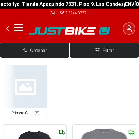
cto tyc. Tienda Apoquindo 7331. Piso 9. Las Condes
¡ENVÍO 
+56 2 2244 3777
|
Vestimenta
Ordenar
Filtrar
Primera Capa
(
5
)