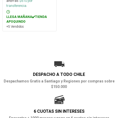
ahorras
$
610
por
transferencia.
LLEGA MAÑANA✔️TIENDA
APOQUINDO
+5 Vendidos
DESPACHO A TODO CHILE
Despachamos Gratis a Santiago y Regiones por compras sobre
$150.000
6 CUOTAS SIN INTERESES
Encuentra + 1000 marcas y paga en 6 cuotas sin intereses