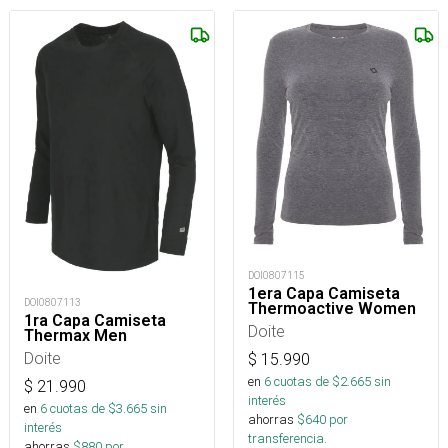
DOI0807115
1era Capa Camiseta
DOI0807113
Thermoactive Women
1ra Capa Camiseta
Doite
Thermax Men
Doite
$
15.990
en
6
cuotas de $
2.665
sin
$
21.990
interés
en
6
cuotas de $
3.665
sin
ahorras
$
640
por
interés
transferencia.
ahorras
$
880
por