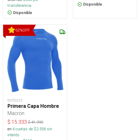
Disponible
transferencia.
Disponible
63
%
OFF
OUT20223
Primera Capa Hombre
Macron
$
15.333
$
41.990
en
6
cuotas de $
2.556
sin
interés