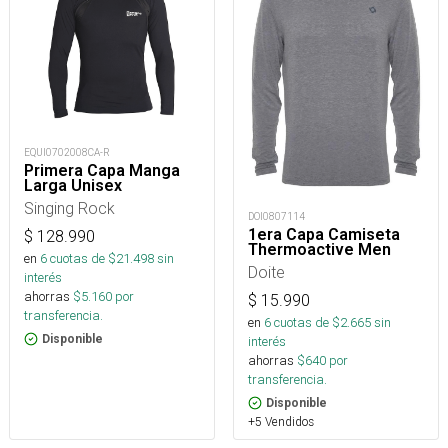
EQUI0702008CA-R
Primera Capa Manga
Larga Unisex
Singing Rock
DOI0807114
1era Capa Camiseta
$
128.990
Thermoactive Men
en
6
cuotas de $
21.498
sin
Doite
interés
ahorras
$
5.160
por
$
15.990
transferencia.
en
6
cuotas de $
2.665
sin
Disponible
interés
ahorras
$
640
por
transferencia.
Disponible
+5 Vendidos