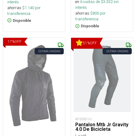
en
6
cuotas de $
3.332
sin
interés
interés
ahorras
$
1.140
por
ahorras
$
800
por
transferencia.
transferencia.
Disponible
Disponible
17
%
OFF
51
%
OFF
ÚLTIMA UNIDAD
ÚLTIMA UNIDAD
M120501-C
Pantalon Mtb Jr Gravity
4.0 De Bicicleta