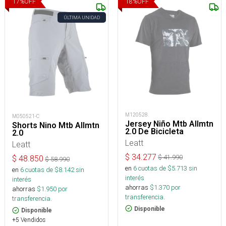
17
%
OFF
18
%
OFF
ÚLTIMA UNIDAD
M120528
M050521-C
Jersey Niño Mtb Allmtn
Shorts Nino Mtb Allmtn
2.0 De Bicicleta
2.0
Leatt
Leatt
$
34.277
$
41.990
$
48.850
$
58.990
en
6
cuotas de $
5.713
sin
en
6
cuotas de $
8.142
sin
interés
interés
ahorras
$
1.370
por
ahorras
$
1.950
por
transferencia.
transferencia.
Disponible
Disponible
+5 Vendidos