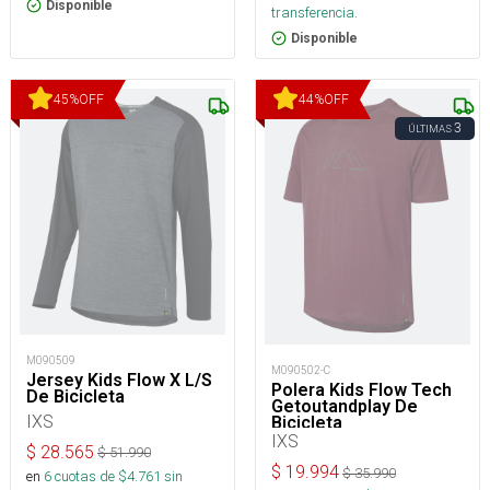
Disponible
transferencia.
Disponible
45
%
OFF
44
%
OFF
3
ÚLTIMAS
M090509
M090502-C
Jersey Kids Flow X L/S
Polera Kids Flow Tech
De Bicicleta
Getoutandplay De
IXS
Bicicleta
IXS
$
28.565
$
51.990
$
19.994
$
35.990
en
6
cuotas de $
4.761
sin