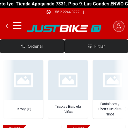
 tyc. Tienda Apoquindo 7331. Piso 9. Las Condes
¡ENVÍO GRA
+56 2 2244 3777
|
Vestimenta Bicicleta Niños
Ordenar
Filtrar
Pantalones y
Tricotas Bicicleta
Jersey
(
6
)
Shorts Bicicleta
(
3
Niños
Niños