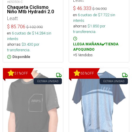
Leatt
m050506-C
Chaqueta Ciclismo
$
46.333
$
94.990
Niño Mtb Hydradri 2.0
en
6
cuotas de $
7.722
sin
Leatt
interés
ahorras
$
1.850
por
$
85.706
$
102.990
transferencia.
en
6
cuotas de $
14.284
sin
interés
ahorras
$
3.430
por
LLEGA MAÑANA✔️TIENDA
APOQUINDO
transferencia.
+5 Vendidos
Disponible
51
%
OFF
65
%
OFF
ÚLTIMA UNIDAD
ÚLTIMA UNIDAD