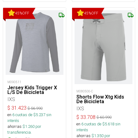
45
%
OFF
45
%
OFF
M090511
Jersey Kids Trigger X
M080506-C
L/S De Bicicleta
Shorts Flow Xtg Kids
IXS
De Bicicleta
$
31.423
IXS
$
56.990
en
6
cuotas de $
5.237
sin
$
33.708
$
60.990
interés
en
6
cuotas de $
5.618
sin
ahorras
$
1.260
por
interés
transferencia.
ahorras
$
1.350
por