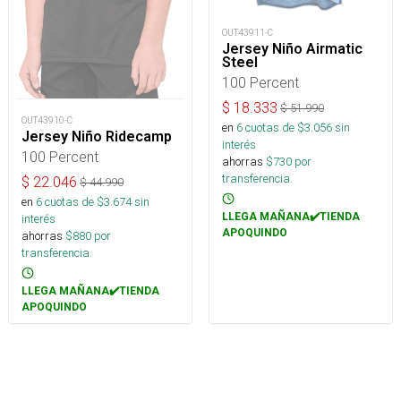
OUT43911-C
Jersey Niño Airmatic
Steel
100 Percent
$
18.333
$
51.990
OUT43910-C
en
6
cuotas de $
3.056
sin
Jersey Niño Ridecamp
interés
100 Percent
ahorras
$
730
por
transferencia.
$
22.046
$
44.990
en
6
cuotas de $
3.674
sin
LLEGA MAÑANA✔️TIENDA
interés
APOQUINDO
ahorras
$
880
por
transferencia.
LLEGA MAÑANA✔️TIENDA
APOQUINDO