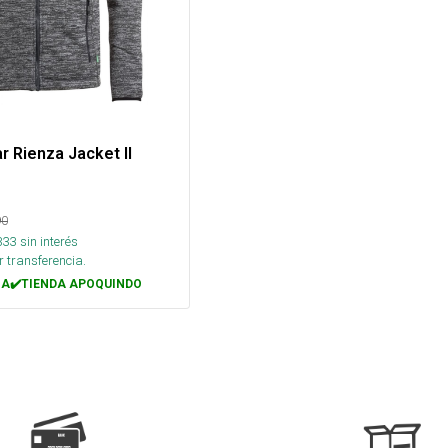
r Rienza Jacket II
90
333
sin interés
 transferencia.
A✔️TIENDA APOQUINDO