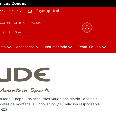
9. Las Condes
56 2 2244 3777
|
info@sherpalife.cl
DACIÓN
OFERTAS
MARCAS
DESPACHO 24 HRS
ento
Accesorios
Indumentaria
Rental Equipo
n toda Europa. Los productos Vaude son distribuidos en el
ortes de montaña, su innovación y su relación responsable
leza.