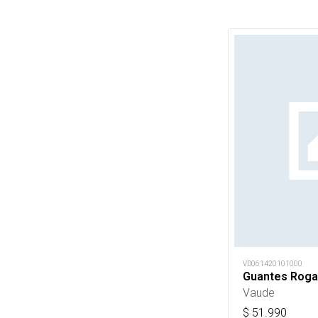
VD061420101000
Guantes Roga 
Vaude
$
51.990