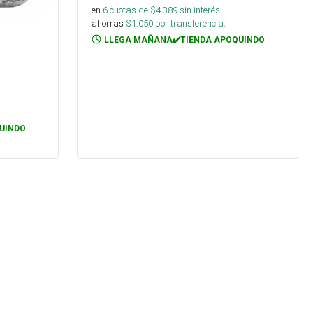
en
6
cuotas de $
4.389
sin interés
ahorras
$
1.050
por transferencia.
LLEGA MAÑANA✔️TIENDA APOQUINDO
UINDO