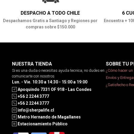
DESPACHO A TODO CHILE
6 CU
Despachamos Gratis a Santiago y Regiones por
Encuentra + 10
compras sobre $150.000
NUESTRA TIENDA
SOBRE TU P
Si es una duda o necesitas ayuda tecnica, no dudes en
¿Cómo hacer un 
comunicarte con nosotros
Envíos y Entrega
Lun. - Vie. 10:30 a 14:30 - 15:00 a 19:00
¿Satisfecho o R
Apoquindo 7331 OF 918 - Las Condes
+56 2 2244 3777
+56 2 2244 3777
info@sherpalife.cl
Metro Hernando de Magallanes
Estacionamiento Público