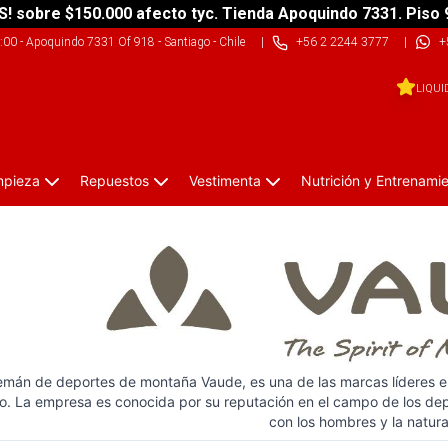
S! sobre $150.000 afecto tyc. Tienda Apoquindo 7331. Piso 
9:00
-
Apoquindo 7331 Of 918 - Santiago - Chile
|
+56 2 2244 3777
|
+
LIQUI
impieza
Repuestos
Vestimenta
Nutrición y Entrenami
lemán de deportes de montaña Vaude, es una de las marcas líderes e
. La empresa es conocida por su reputación en el campo de los dep
con los hombres y la natura