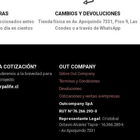
RAS
CAMBIOS Y DEVOLUCIONES
ccionados antes
Tienda física en Av. Apoquindo 7331, Piso 9, Las
o día en cientos
Condes o a través de WhatsApp
A COTIZACIÓN?
OUT COMPANY
onderemos a la brevedad para
Sobre Out Company
proyecto.
Términos y Condiciones
palife.cl
Devoluciones
Cotizaciones y ventas a empresas
Outcompany SpA
RUT Nº76.266.293-0
Cristobal
Representante Legal:
Octavio Alvarez Tapia - 16.366.285-k
- Av Apoquindo 7331