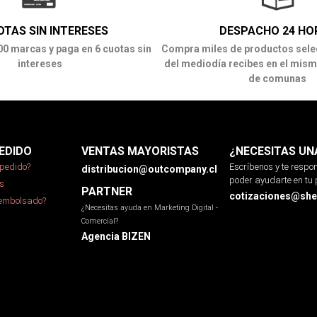
OTAS SIN INTERESES
DESPACHO 24 HO
00 marcas y paga en 6 cuotas sin
Compra miles de productos sele
intereses
del mediodía recibes en el mism
de comunas
EDIDO
VENTAS MAYORISTAS
¿NECESITAS UN
pedido?
Escríbenos y te resp
distribucion@outcompany.cl
poder ayudarte en tu 
s
PARTNER
cotizaciones@sher
eembolsado?
¿Necesitas ayuda en Marketing Digital -
Comercial?
Agencia BIZEN