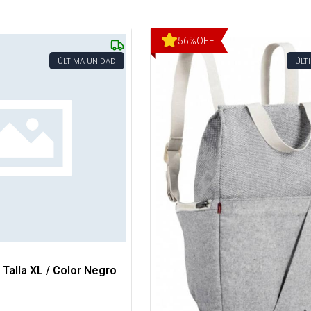
56
%
OFF
ÚLTIMA UNIDAD
ÚLT
Talla XL / Color Negro