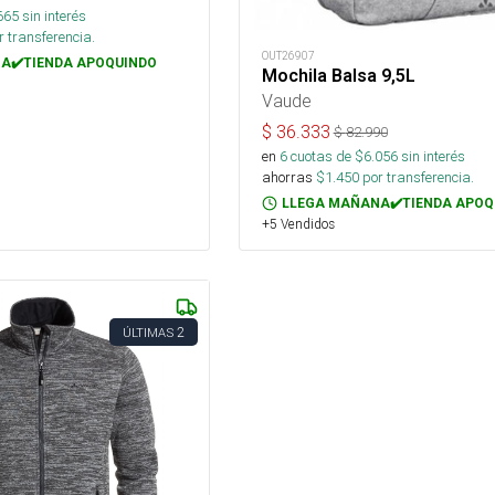
665
sin interés
 transferencia.
OUT26907
A✔️TIENDA APOQUINDO
Mochila Balsa 9,5L
Vaude
$
36.333
$
82.990
en
6
cuotas de $
6.056
sin interés
ahorras
$
1.450
por transferencia.
LLEGA MAÑANA✔️TIENDA APOQ
+5 Vendidos
2
ÚLTIMAS