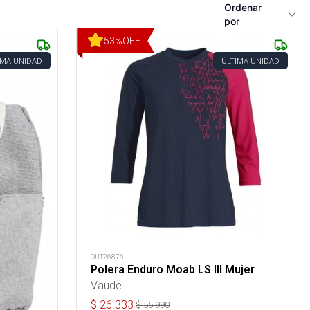
Ordenar
por
53
%
OFF
IMA UNIDAD
ÚLTIMA UNIDAD
OUT26876
Polera Enduro Moab LS III Mujer
Vaude
$
26.333
$
55.990