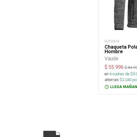
OUT26919
Chaqueta Pola
Hombre
Vaude
$
55.996
$
84.9
en
6
cuotas de $
9.
ahorras
$
2.240
por
LLEGA MAÑAN