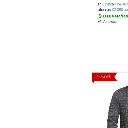
en
6
cuotas de $
8.
ahorras
$
2.080
por
LLEGA MAÑAN
+5 Vendidos
34
%
OFF