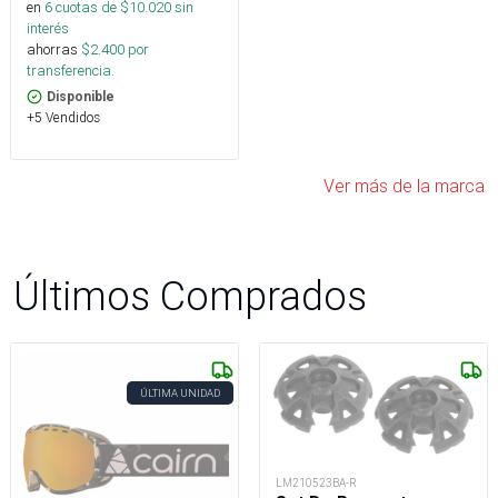
en
6
cuotas de $
10.020
sin
interés
ahorras
$
2.400
por
transferencia.
Disponible
+5 Vendidos
Ver más de la marca
Últimos Comprados
ÚLTIMA UNIDAD
LM210523BA-R