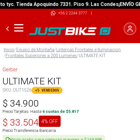
tyc. Tienda Apoquindo 7331. Piso 9. Las Condes
¡ENVÍO GRAT
+56 2 2244 3777
|
Inicio
/
Equipo de Montaña
/
Linternas Frontales e Iluminacion
/
Frontales Superiores a 200 Lumenes
/
ULTIMATE KIT
Gerber
ULTIMATE KIT
SKU:
OUT1526
+5 VENDIDOS
$
34.900
Precio Tarjetas: Hasta
6
cuotas de $
5.817
$
33.504
4
% OFF
Precio Transferencia Bancaria
Envío gratis para compras mayores a $149.998