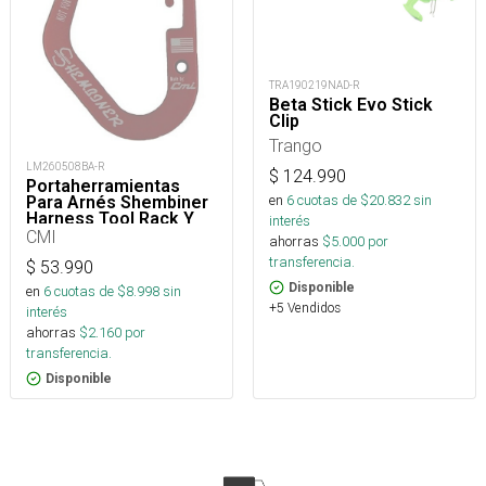
TRA190219NAD-R
Beta Stick Evo Stick
Clip
Trango
LM260508BA-R
$
124.990
Portaherramientas
en
6
cuotas de $
20.832
sin
Para Arnés Shembiner
Harness Tool Rack Y
interés
Arborismo
CMI
ahorras
$
5.000
por
transferencia.
$
53.990
Disponible
en
6
cuotas de $
8.998
sin
+5 Vendidos
interés
ahorras
$
2.160
por
transferencia.
Disponible