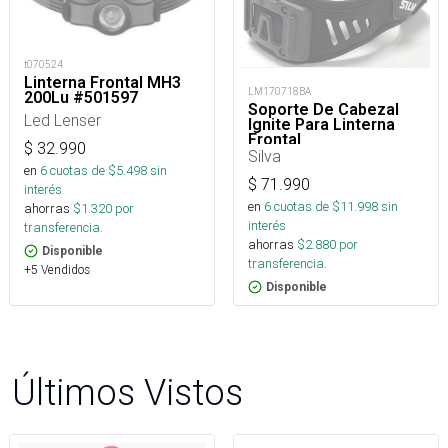
t070524
Linterna Frontal MH3
LM170718BA
200Lu #501597
Soporte De Cabezal
Led Lenser
Ignite Para Linterna
Frontal
$
32.990
Silva
en
6
cuotas de $
5.498
sin
$
71.990
interés
en
6
cuotas de $
11.998
sin
ahorras
$
1.320
por
interés
transferencia.
ahorras
$
2.880
por
Disponible
transferencia.
+5 Vendidos
Disponible
Últimos Vistos