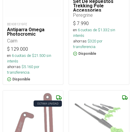
Set De Repuestos
Trekking Pole
Accessories
Peregrine
$
7.990
BEH081319FE
Antiparra Omega
en
6
cuotas de $
1.332
sin
Photocromic
interés
Cairn
ahorras
$
320
por
transferencia.
$
129.000
Disponible
en
6
cuotas de $
21.500
sin
interés
ahorras
$
5.160
por
transferencia.
Disponible
ÚLTIMA UNIDAD