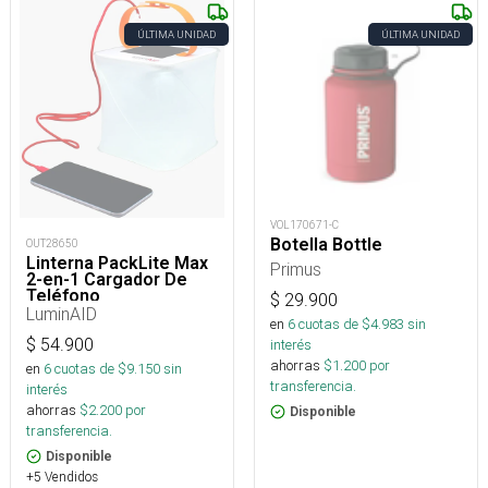
ÚLTIMA UNIDAD
ÚLTIMA UNIDAD
VOL170671-C
Botella Bottle
OUT28650
Linterna PackLite Max
Primus
2-en-1 Cargador De
Teléfono
$
29.900
LuminAID
en
6
cuotas de $
4.983
sin
$
54.900
interés
ahorras
$
1.200
por
en
6
cuotas de $
9.150
sin
transferencia.
interés
ahorras
$
2.200
por
Disponible
transferencia.
Disponible
+5 Vendidos