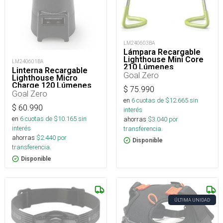
LM240603BA
Lámpara Recargable
Lighthouse Mini Core
LM240601BA
210 Lúmenes
Linterna Recargable
Goal Zero
Lighthouse Micro
Charge 120 Lúmenes
$
75.990
Goal Zero
en
6
cuotas de $
12.665
sin
$
60.990
interés
en
6
cuotas de $
10.165
sin
ahorras
$
3.040
por
interés
transferencia.
ahorras
$
2.440
por
Disponible
transferencia.
Disponible
ÚLTIMA UNIDAD