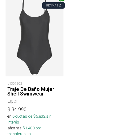
2
ÚLTIMAS
L1307302
Traje De Baño Mujer
Shell Swimwear
Lippi
$
34.990
en
6
cuotas de $
5.832
sin
interés
ahorras
$
1.400
por
transferencia.