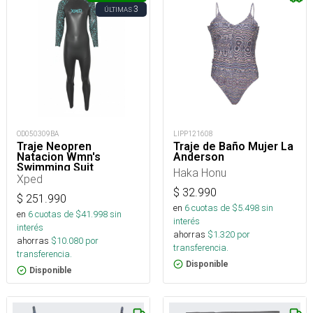
3
ÚLTIMAS
OD050309BA
LIPP121608
Traje Neopren
Traje de Baño Mujer La
Natacion Wmn's
Anderson
Swimming Suit
Haka Honu
Xped
$
32.990
$
251.990
en
6
cuotas de $
5.498
sin
en
6
cuotas de $
41.998
sin
interés
interés
ahorras
$
1.320
por
ahorras
$
10.080
por
transferencia.
transferencia.
Disponible
Disponible