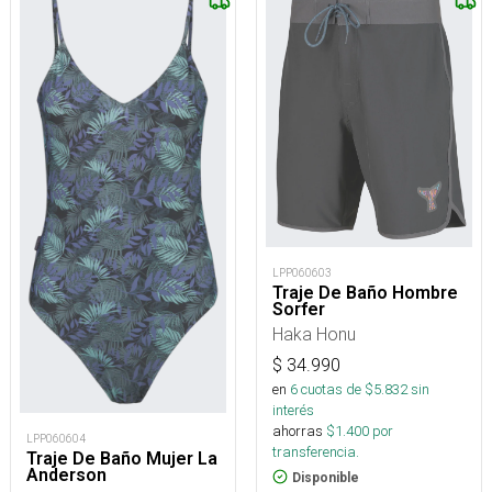
LPP060603
Traje De Baño Hombre
Sorfer
Haka Honu
$
34.990
en
6
cuotas de $
5.832
sin
interés
ahorras
$
1.400
por
LPP060604
transferencia.
Traje De Baño Mujer La
Anderson
Disponible