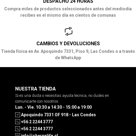
DESPACHO 24 HORAS
Compra miles de productos seleccionados antes del mediodía
recibes en el mismo día en cientos de comunas
CAMBIOS Y DEVOLUCIONES
Tienda física en Av. Apoquindo 7331, Piso 9, Las Condes o a través
de WhatsApp
NUESTRA TIENDA
Si es una duda o necesitas ayuda tecnica, no dudes en
comunicarte con nosotros
Lun. - Vie. 10:30 a 14:30 - 15:00 a 19:00
Apoquindo 7331 OF 918 - Las Condes
+56 2 2244 3777
+56 2 2244 3777
info@sherpalife.cl