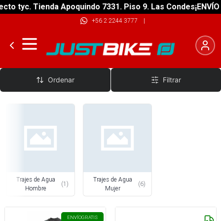
to tyc. Tienda Apoquindo 7331. Piso 9. Las Condes
¡ENVÍO G
+56 2 2244 3777
|
Trajes de Agua
Ordenar
Filtrar
Trajes de Agua
Trajes de Agua
(
1
)
(
6
)
Hombre
Mujer
ENVÍO
GRATIS