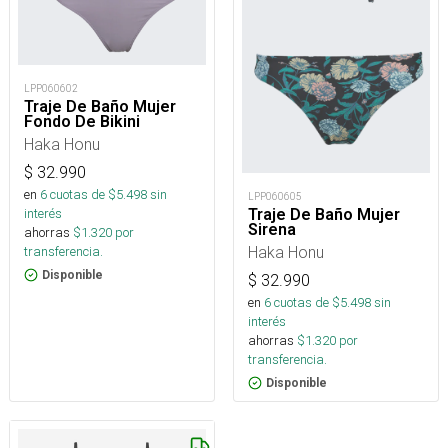
LPP060602
Traje De Baño Mujer
Fondo De Bikini
Haka Honu
$
32.990
en
6
cuotas de $
5.498
sin
LPP060605
Traje De Baño Mujer
interés
Sirena
ahorras
$
1.320
por
Haka Honu
transferencia.
Disponible
$
32.990
en
6
cuotas de $
5.498
sin
interés
ahorras
$
1.320
por
transferencia.
Disponible