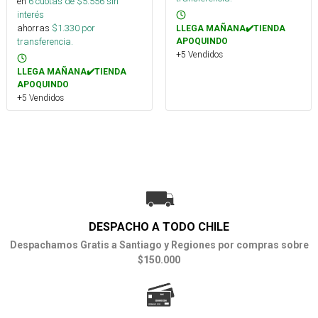
en
6
cuotas de $
5.556
sin
interés
ahorras
$
1.330
por
LLEGA MAÑANA✔️TIENDA
transferencia.
APOQUINDO
+5 Vendidos
LLEGA MAÑANA✔️TIENDA
APOQUINDO
+5 Vendidos
DESPACHO A TODO CHILE
Despachamos Gratis a Santiago y Regiones por compras sobre
$150.000