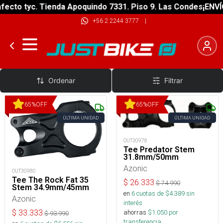
ecto tyc. Tienda Apoquindo 7331. Piso 9. Las Condes
¡ENVÍO
+56 2 2244 3777
|
Tee 31.8mm
Ordenar
Filtrar
65
%
OFF
65
%
OFF
ÚLTIMA UNIDAD
ÚLTIMA UNIDAD
OUT30978
Tee Predator Stem
31.8mm/50mm
Azonic
OUT30980
Tee The Rock Fat 35
$
26.333
$
74.990
Stem 34.9mm/45mm
en
6
cuotas de $
4.389
sin
Azonic
interés
$
33.333
ahorras
$
1.050
por
$
93.990
transferencia.