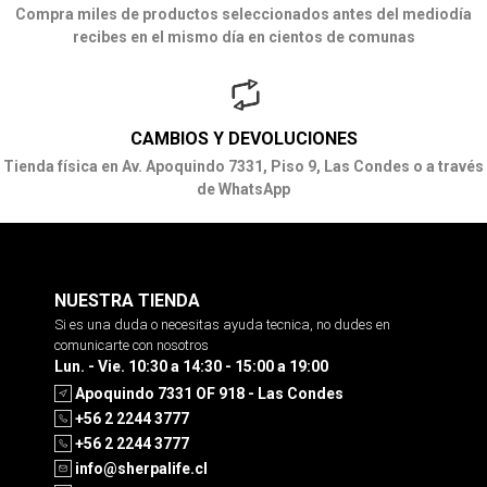
Compra miles de productos seleccionados antes del mediodía
recibes en el mismo día en cientos de comunas
CAMBIOS Y DEVOLUCIONES
Tienda física en Av. Apoquindo 7331, Piso 9, Las Condes o a través
de WhatsApp
NUESTRA TIENDA
Si es una duda o necesitas ayuda tecnica, no dudes en
comunicarte con nosotros
Lun. - Vie. 10:30 a 14:30 - 15:00 a 19:00
Apoquindo 7331 OF 918 - Las Condes
+56 2 2244 3777
+56 2 2244 3777
info@sherpalife.cl