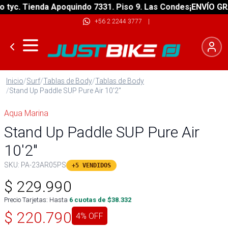
c. Tienda Apoquindo 7331. Piso 9. Las Condes
¡ENVÍO GRATIS
+56 2 2244 3777
|
Inicio
/
Surf
/
Tablas de Body
/
Tablas de Body
/
Stand Up Paddle SUP Pure Air 10'2"
Aqua Marina
Stand Up Paddle SUP Pure Air
10'2"
SKU:
PA-23AR05PS
+5 VENDIDOS
$
229.990
Precio Tarjetas: Hasta
6
cuotas de $
38.332
$
220.790
4
% OFF