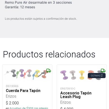
Remo Pure Air desarmable en 3 secciones
Garantía: 12 meses
Los productos están sujetos a confirmación de stock.
Productos relacionados
2
ÚLTIMAS
ERI130906
ERI070910-C
Cuerda Para Tapón
Accesorio Tapón
Erizos
Leash Plug
Erizos
$
2.000
en
6
cuotas de $
333
sin interés