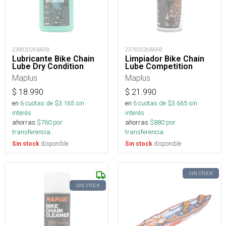
23882026BARB
23782026BARB
Lubricante Bike Chain
Limpiador Bike Chain
Lube Dry Condition
Lube Competition
Maplus
Maplus
$
18.990
$
21.990
en
6
cuotas de $
3.165
sin
en
6
cuotas de $
3.665
sin
interés
interés
ahorras
$
760
por
ahorras
$
880
por
transferencia.
transferencia.
disponible
disponible
Sin stock
Sin stock
SIN STOCK
SIN STOCK