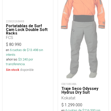
22582026BARB
Portatablas de Surf
Cam Lock Double Soft
Racks
FCS
$
80.990
en
6
cuotas de $
13.498
sin
interés
ahorras
$
3.240
por
transferencia.
disponible
Sin stock
OD010804BA
Traje Seco Odyssey
Hydrus Dry Suit
Kokatat
$
1.299.000
en
6
cuotas de $
216.500
sin