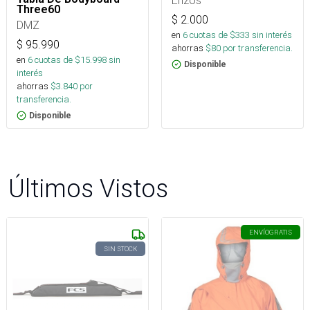
Erizos
Three60
$
2.000
DMZ
en
6
cuotas de $
333
sin interés
$
95.990
ahorras
$
80
por transferencia.
en
6
cuotas de $
15.998
sin
Disponible
interés
ahorras
$
3.840
por
transferencia.
Disponible
Últimos Vistos
ENVÍO
GRATIS
SIN STOCK