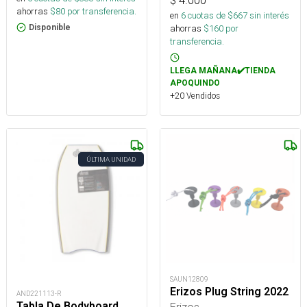
$
4.000
ahorras
$
80
por transferencia.
en
6
cuotas de $
667
sin interés
ahorras
$
160
por
Disponible
transferencia.
LLEGA MAÑANA✔️TIENDA
APOQUINDO
+20 Vendidos
ÚLTIMA UNIDAD
SAUN12809
Erizos Plug String 2022
AND221113-R
Tabla De Bodyboard