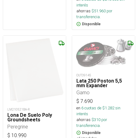
interés
ahorras
$
51.960
por
transferencia.
Disponible
OUT39145
Lata 250 Poston 5,5
mm Expander
Gamo
$
7.690
en
6
cuotas de $
1.282
sin
LM210521BA-R
interés
Lona De Suelo Poly
Groundsheets
ahorras
$
310
por
transferencia.
Peregrine
Disponible
$
10.990