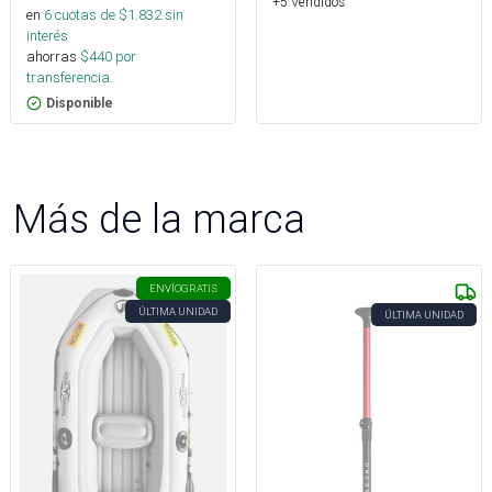
+5 Vendidos
en
6
cuotas de $
1.832
sin
interés
ahorras
$
440
por
transferencia.
Disponible
Más de la marca
ENVÍO
GRATIS
ÚLTIMA UNIDAD
ÚLTIMA UNIDAD