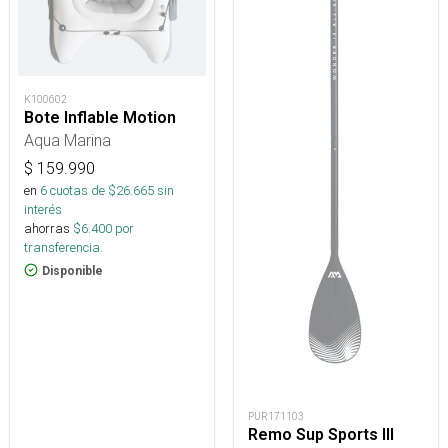
K100602
Bote Inflable Motion
Aqua Marina
$
159.990
en
6
cuotas de $
26.665
sin
interés
ahorras
$
6.400
por
transferencia.
Disponible
PUR171103
Remo Sup Sports III