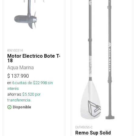
KN160314
Motor Electrico Bote T-
18
Aqua Marina
$
137.990
en
6
cuotas de $
22.998
sin
interés
ahorras
$
5.520
por
transferencia.
Disponible
OUT45056-C
Remo Sup Solid