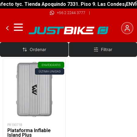
ecto tyc. Tienda Apoquindo 7331. Piso 9. Las Condes
¡ENVÍO
+56 2 2244 3777
|
Stand Up Paddle Inflables
Ordenar
Filtrar
ENVÍO
GRATIS
ÚLTIMA UNIDAD
PR190718
Plataforma Inflable
Island Plus