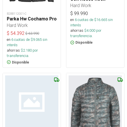
Hard Work
$
99.990
B2BB112001-C
Parka Hw Cochamo Pro
en
6
cuotas de $
16.665
sin
Hard Work
interés
ahorras
$
4.000
por
$
54.392
$
63.990
transferencia.
en
6
cuotas de $
9.065
sin
Disponible
interés
ahorras
$
2.180
por
transferencia.
Disponible