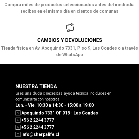
Compra miles de productos seleccionados antes del mediodía
recibes en el mismo día en cientos de comunas
CAMBIOS Y DEVOLUCIONES
Tienda física en Av. Apoquindo 7331, Piso 9, Las Condes o a través
de WhatsApp
NUESTRA TIENDA
Si es una duda o necesitas ayuda tecnica, no dudes en
comunicarte con nosotros
Lun. - Vie. 10:30 a 14:30 - 15:00 a 19:00
Apoquindo 7331 OF 918 - Las Condes
+56 2 2244 3777
+56 2 2244 3777
info@sherpalife.cl