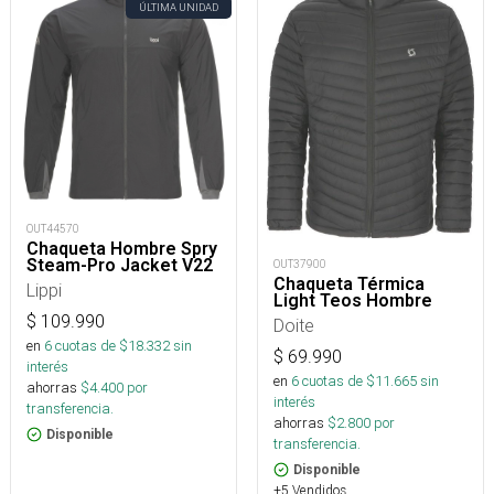
ÚLTIMA UNIDAD
OUT44570
Chaqueta Hombre Spry
Steam-Pro Jacket V22
OUT37900
Chaqueta Térmica
Lippi
Light Teos Hombre
$
109.990
Doite
en
6
cuotas de $
18.332
sin
$
69.990
interés
en
6
cuotas de $
11.665
sin
ahorras
$
4.400
por
interés
transferencia.
ahorras
$
2.800
por
Disponible
transferencia.
Disponible
+5 Vendidos