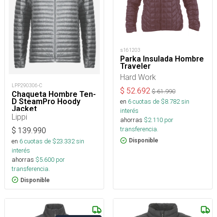
s161203
Parka Insulada Hombre
Traveler
Hard Work
LPP290306-C
$
52.692
$
61.990
Chaqueta Hombre Ten-
D SteamPro Hoody
en
6
cuotas de $
8.782
sin
Jacket
interés
Lippi
ahorras
$
2.110
por
transferencia.
$
139.990
en
6
cuotas de $
23.332
sin
Disponible
interés
ahorras
$
5.600
por
transferencia.
Disponible