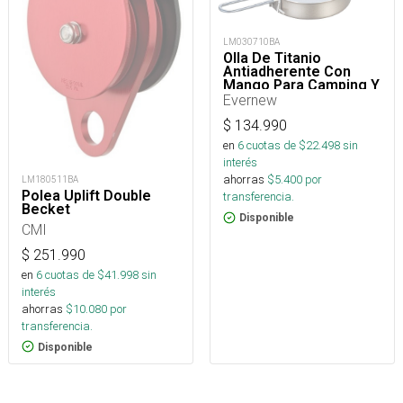
LM030710BA
Olla De Titanio
Antiadherente Con
Mango Para Camping Y
Trekking- 900 Ml
Evernew
$
134.990
en
6
cuotas de $
22.498
sin
interés
ahorras
$
5.400
por
LM180511BA
Polea Uplift Double
transferencia.
Becket
Disponible
CMI
$
251.990
en
6
cuotas de $
41.998
sin
interés
ahorras
$
10.080
por
transferencia.
Disponible