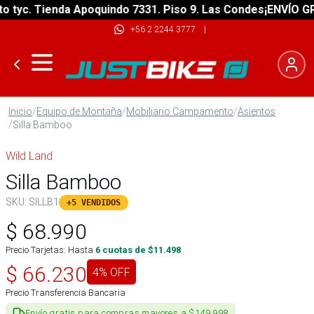
yc. Tienda Apoquindo 7331. Piso 9. Las Condes
¡ENVÍO GRATI
+56 2 2244 3777
|
Inicio
/
Equipo de Montaña
/
Mobiliario Campamento
/
Asientos
/
Silla Bamboo
Wild Land
Silla Bamboo
SKU:
SILLB1
+5 VENDIDOS
$
68.990
Precio Tarjetas: Hasta
6
cuotas de $
11.498
$
66.230
4
% OFF
Precio Transferencia Bancaria
Envío gratis para compras mayores a $149.998