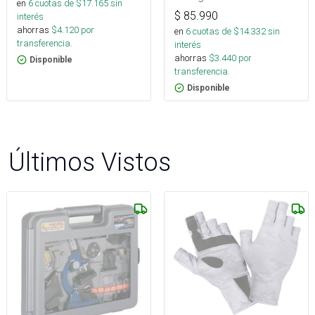
en
6
cuotas de $
17.165
sin
$
85.990
interés
ahorras
$
4.120
por
en
6
cuotas de $
14.332
sin
transferencia.
interés
ahorras
$
3.440
por
Disponible
transferencia.
Disponible
Últimos Vistos