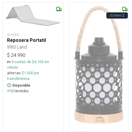
2
ÚLTIMAS
A270933
Reposera Portatil
Wild Land
$
24.990
en
6
cuotas de $
4.165
sin
interés
ahorras
$
1.000
por
transferencia.
Disponible
+10 Vendidos