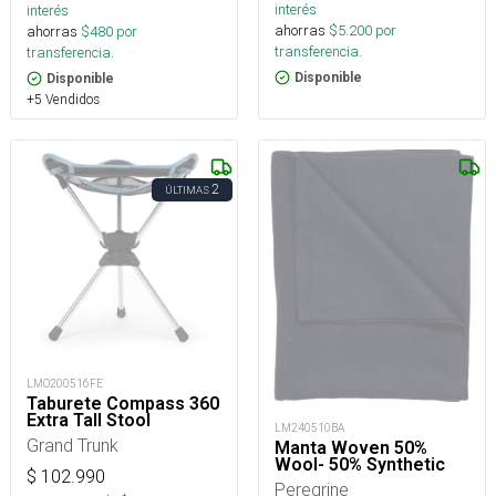
interés
interés
ahorras
$
5.200
por
ahorras
$
480
por
transferencia.
transferencia.
Disponible
Disponible
+5 Vendidos
2
ÚLTIMAS
LMO200516FE
Taburete Compass 360
Extra Tall Stool
LM240510BA
Grand Trunk
Manta Woven 50%
Wool- 50% Synthetic
$
102.990
Peregrine