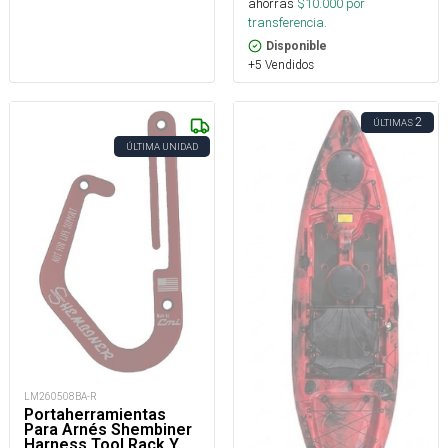
ahorras
$
10.000
por
transferencia.
Disponible
+5 Vendidos
2
ÚLTIMAS
ÚLTIMA UNIDAD
LM260508BA-R
Portaherramientas
Para Arnés Shembiner
Harness Tool Rack Y