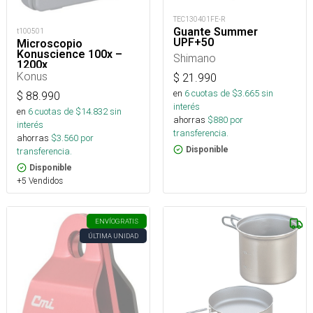
TEC130401FE-R
Guante Summer
t100501
UPF+50
Microscopio
Konuscience 100x –
Shimano
1200x
Konus
$
21.990
en
6
cuotas de $
3.665
sin
$
88.990
interés
en
6
cuotas de $
14.832
sin
ahorras
$
880
por
interés
transferencia.
ahorras
$
3.560
por
Disponible
transferencia.
Disponible
+5 Vendidos
ENVÍO
GRATIS
ÚLTIMA UNIDAD