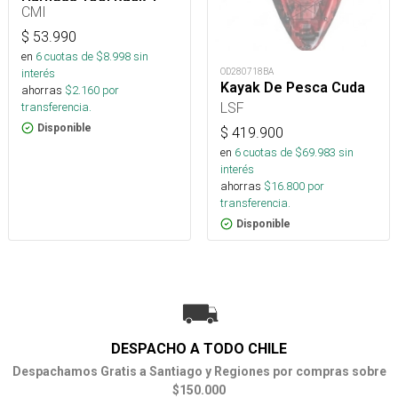
Arborismo
CMI
$
53.990
en
6
cuotas de $
8.998
sin
interés
OD280718BA
Kayak De Pesca Cuda
ahorras
$
2.160
por
LSF
transferencia.
Disponible
$
419.900
en
6
cuotas de $
69.983
sin
interés
ahorras
$
16.800
por
transferencia.
Disponible
DESPACHO A TODO CHILE
Despachamos Gratis a Santiago y Regiones por compras sobre
$150.000