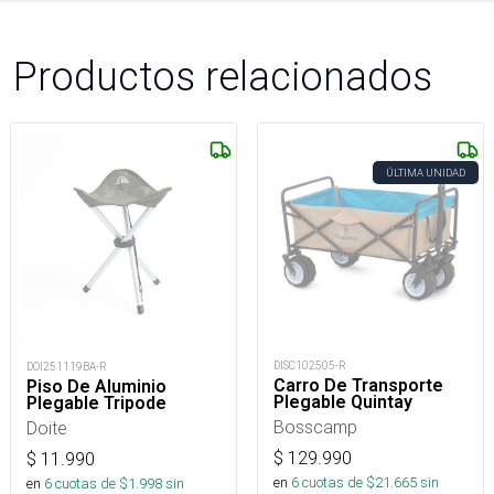
Productos relacionados
ÚLTIMA UNIDAD
DISC102505-R
DOI251119BA-R
Carro De Transporte
Piso De Aluminio
Plegable Quintay
Plegable Tripode
Bosscamp
Doite
$
129.990
$
11.990
en
6
cuotas de $
21.665
sin
en
6
cuotas de $
1.998
sin