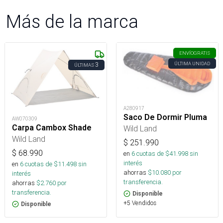
Más de la marca
ENVÍO
GRATIS
ÚLTIMA UNIDAD
3
ÚLTIMAS
A280917
Saco De Dormir Pluma
AW070309
Carpa Cambox Shade
Wild Land
Wild Land
$
251.990
$
68.990
en
6
cuotas de $
41.998
sin
interés
en
6
cuotas de $
11.498
sin
ahorras
$
10.080
por
interés
transferencia.
ahorras
$
2.760
por
transferencia.
Disponible
+5 Vendidos
Disponible