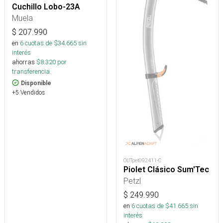
Cuchillo Lobo-23A
Muela
$
207.990
en
6
cuotas de $
34.665
sin
interés
ahorras
$
8.320
por
transferencia.
Disponible
+5 Vendidos
OUTpet092411-C
Piolet Clásico Sum'Tec
Petzl
$
249.990
en
6
cuotas de $
41.665
sin
interés