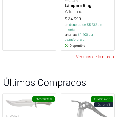
AW070319
Lámpara Ring
Wild Land
$
34.990
en
6
cuotas de $
5.832
sin
interés
ahorras
$
1.400
por
transferencia.
Disponible
Ver más de la marca
Últimos Comprados
ENVÍO
GRATIS
ENVÍO
GRATIS
3
ÚLTIMAS
NT090524