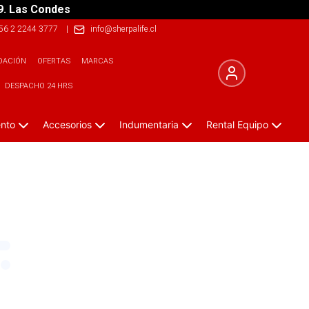
9. Las Condes
56 2 2244 3777
|
info@sherpalife.cl
DACIÓN
OFERTAS
MARCAS
DESPACHO 24 HRS
ento
Accesorios
Indumentaria
Rental Equipo