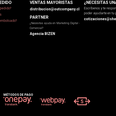
EDIDO
VENTAS MAYORISTAS
¿NECESITAS UN
pedido?
Escríbenos y te resp
distribucion@outcompany.cl
poder ayudarte en tu 
s
PARTNER
cotizaciones@sher
eembolsado?
¿Necesitas ayuda en Marketing Digital -
Comercial?
Agencia BIZEN
MÉTODOS DE PAGO