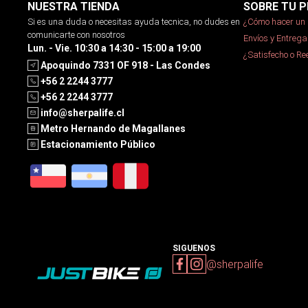
NUESTRA TIENDA
SOBRE TU P
Si es una duda o necesitas ayuda tecnica, no dudes en
¿Cómo hacer un 
comunicarte con nosotros
Envíos y Entrega
Lun. - Vie. 10:30 a 14:30 - 15:00 a 19:00
¿Satisfecho o R
Apoquindo 7331 OF 918 - Las Condes
+56 2 2244 3777
+56 2 2244 3777
info@sherpalife.cl
Metro Hernando de Magallanes
Estacionamiento Público
SIGUENOS
@sherpalife