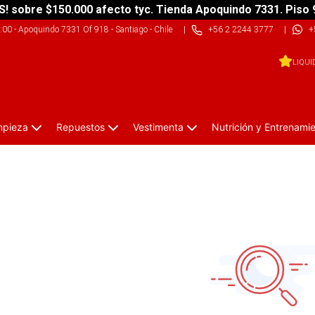
S! sobre $150.000 afecto tyc. Tienda Apoquindo 7331. Piso 
9:00
-
Apoquindo 7331 Of 918 - Santiago - Chile
|
+56 2 2244 3777
|
+
LIQUI
impieza
Repuestos
Vestimenta
Nutrición y Entrenami