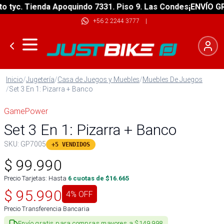
yc. Tienda Apoquindo 7331. Piso 9. Las Condes
¡ENVÍO GRATI
+56 2 2244 3777
|
Inicio
/
Jugetería
/
Casa de Juegos y Muebles
/
Muebles De Juegos
/
Set 3 En 1: Pizarra + Banco
GamePower
Set 3 En 1: Pizarra + Banco
SKU:
GP7005
+5 VENDIDOS
$
99.990
Precio Tarjetas: Hasta
6
cuotas de $
16.665
$
95.990
4
% OFF
Precio Transferencia Bancaria
Envío gratis para compras mayores a $149.998