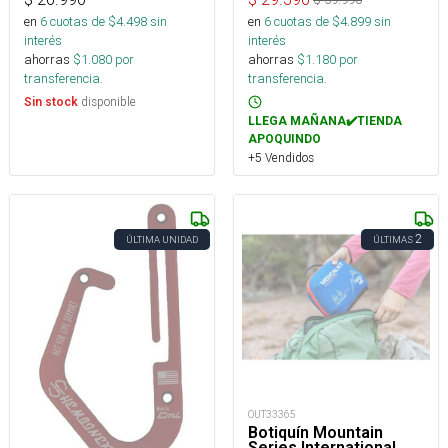
en
6
cuotas de $
4.498
sin
en
6
cuotas de $
4.899
sin
interés
interés
ahorras
$
1.080
por
ahorras
$
1.180
por
transferencia.
transferencia.
disponible
Sin stock
LLEGA MAÑANA✔️TIENDA
APOQUINDO
+5 Vendidos
2
ÚLTIMA UNIDAD
ÚLTIMAS
OUT33365
Botiquín Mountain
Series International