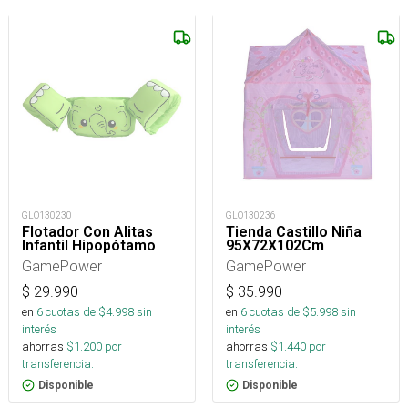
GLO130230
GLO130236
Flotador Con Alitas
Tienda Castillo Niña
Infantil Hipopótamo
95X72X102Cm
GamePower
GamePower
$
29.990
$
35.990
en
6
cuotas de $
4.998
sin
en
6
cuotas de $
5.998
sin
interés
interés
ahorras
$
1.200
por
ahorras
$
1.440
por
transferencia.
transferencia.
Disponible
Disponible