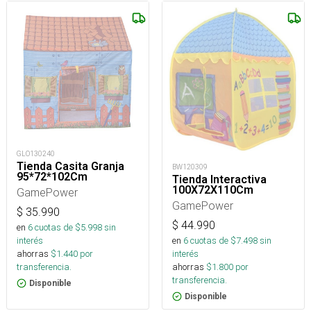
GLO130240
Tienda Casita Granja
BW120309
95*72*102Cm
Tienda Interactiva
100X72X110Cm
GamePower
GamePower
$
35.990
$
44.990
en
6
cuotas de $
5.998
sin
en
6
cuotas de $
7.498
sin
interés
interés
ahorras
$
1.440
por
ahorras
$
1.800
por
transferencia.
transferencia.
Disponible
Disponible