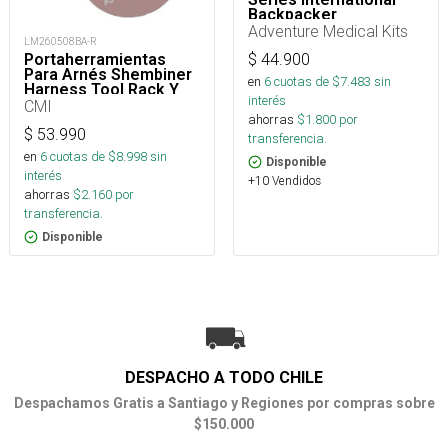
Backpacker
Adventure Medical Kits
LM260508BA-R
$
44.900
Portaherramientas
Para Arnés Shembiner
en
6
cuotas de $
7.483
sin
Harness Tool Rack Y
interés
Arborismo
CMI
ahorras
$
1.800
por
$
53.990
transferencia.
en
6
cuotas de $
8.998
sin
Disponible
interés
+10 Vendidos
ahorras
$
2.160
por
transferencia.
Disponible
DESPACHO A TODO CHILE
Despachamos Gratis a Santiago y Regiones por compras sobre
$150.000