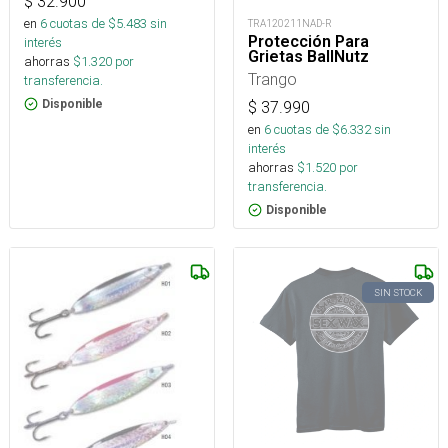
$
32.900
en
6
cuotas de $
5.483
sin
TRA120211NAD-R
Protección Para
interés
Grietas BallNutz
ahorras
$
1.320
por
Trango
transferencia.
Disponible
$
37.990
en
6
cuotas de $
6.332
sin
interés
ahorras
$
1.520
por
transferencia.
Disponible
SIN STOCK