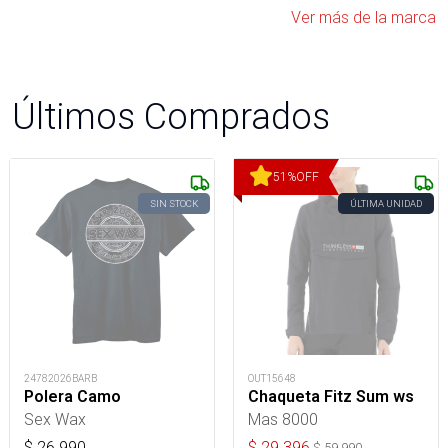
Ver más de la marca
Últimos Comprados
51
%
OFF
SIN STOCK
ÚLTIMA UNIDAD
24782026BARB
OUT15648
Polera Camo
Chaqueta Fitz Sum ws
Sex Wax
Mas 8000
$
26.990
$
29.396
$
59.990