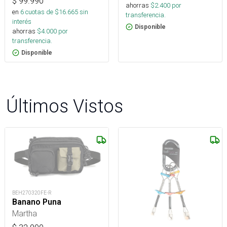
$
99.990
ahorras
$
2.400
por
en
6
cuotas de $
16.665
sin
transferencia.
interés
Disponible
ahorras
$
4.000
por
transferencia.
Disponible
Últimos Vistos
BEH270320FE-R
Banano Puna
Martha