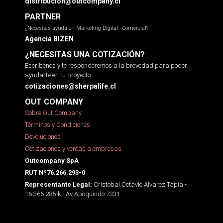
distribucion@outcompany.cl
PARTNER
¿Necesitas ayuda en Marketing Digital - Comercial?
Agencia BIZEN
¿NECESITAS UNA COTIZACIÓN?
Escríbenos y te responderemos a la brevedad para poder
ayudarte en tu proyecto.
cotizaciones@sherpalife.cl
OUT COMPANY
Sobre Out Company
Términos y Condiciones
Devoluciones
Cotizaciones y ventas a empresas
Outcompany SpA
RUT Nº76.266.293-0
Cristobal Octavio Alvarez Tapia -
Representante Legal:
16.366.285-k - Av Apoquindo 7331