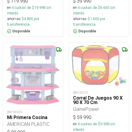
$
119.990
$
39.990
en
6
cuotas de $
19.998
sin
en
6
cuotas de $
6.665
sin
interés
interés
ahorras
$
4.800
por
ahorras
$
1.600
por
transferencia.
transferencia.
Disponible
Disponible
BW120312
Corral De Juegos 90 X
90 X 70 Cm
GamePower
BW130303
Mi Primera Cocina
$
59.990
AMERICAN PLASTIC
en
6
cuotas de $
9.998
sin
interés