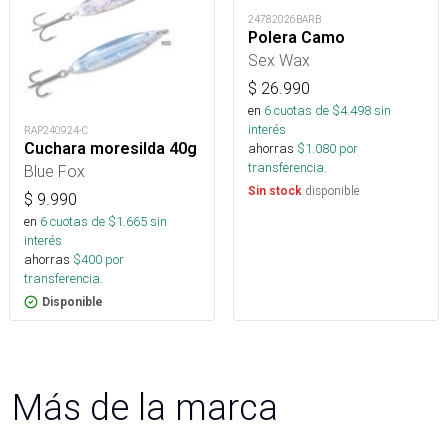
24782026BARB
Polera Camo
Sex Wax
$
26.990
en
6
cuotas de $
4.498
sin
interés
RAP240924-C
Cuchara moresilda 40g
ahorras
$
1.080
por
transferencia.
Blue Fox
disponible
Sin stock
$
9.990
en
6
cuotas de $
1.665
sin
interés
ahorras
$
400
por
transferencia.
Disponible
Más de la marca