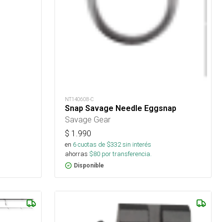
NT140608-C
Snap Savage Needle Eggsnap
Savage Gear
$
1.990
en
6
cuotas de $
332
sin interés
ahorras
$
80
por transferencia.
Disponible