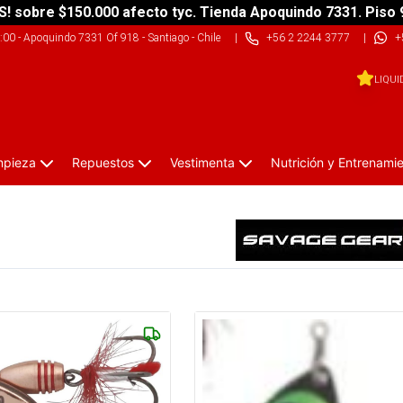
S! sobre $150.000 afecto tyc. Tienda Apoquindo 7331. Piso 
9:00
-
Apoquindo 7331 Of 918 - Santiago - Chile
|
+56 2 2244 3777
|
+
LIQUI
impieza
Repuestos
Vestimenta
Nutrición y Entrenami