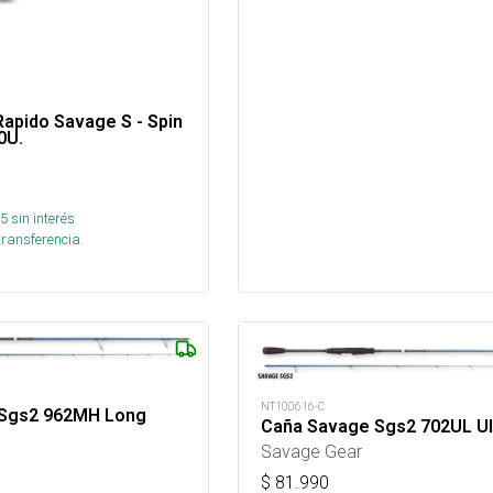
apido Savage S - Spin
0U.
5
sin interés
transferencia.
NT100616-C
 Sgs2 962MH Long
Caña Savage Sgs2 702UL Ult
Savage Gear
$
81.990