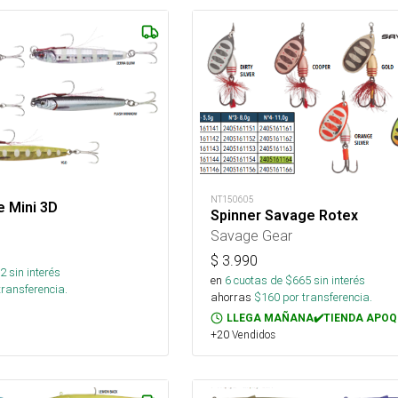
NT150605
 Mini 3D
Spinner Savage Rotex
Savage Gear
$
3.990
2
sin interés
en
6
cuotas de $
665
sin interés
transferencia.
ahorras
$
160
por transferencia.
LLEGA MAÑANA✔️TIENDA APOQ
+20 Vendidos