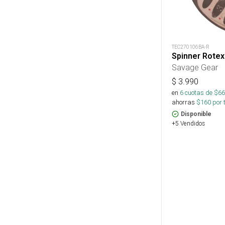
TEC270106BA-R
Spinner Rote
Savage Gear
$
3.990
en
6
cuotas de $
66
ahorras
$
160
por 
Disponible
+5 Vendidos