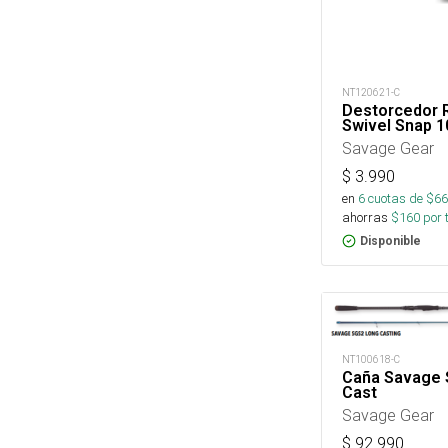
NT120621-C
Destorcedor R
Swivel Snap 1
Savage Gear
$
3.990
en
6
cuotas de $
66
ahorras
$
160
por 
Disponible
NT100618-C
Caña Savage
Cast
Savage Gear
$
92.990