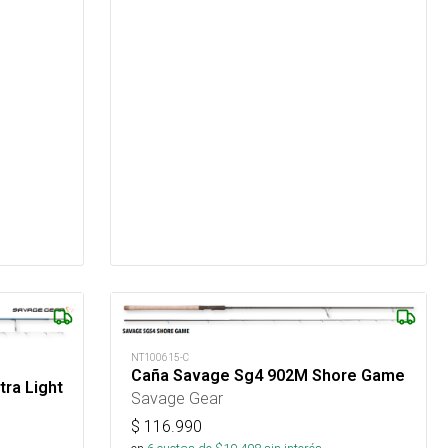
NT100615-C
Caña Savage Sg4 902M Shore Game
ra Light
Savage Gear
$
116.990