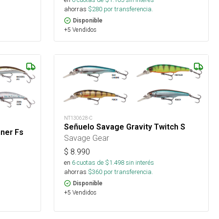
ahorras
$
280
por transferencia.
Disponible
+5 Vendidos
NT130628-C
Señuelo Savage Gravity Twitch S
ner Fs
Savage Gear
$
8.990
en
6
cuotas de $
1.498
sin interés
ahorras
$
360
por transferencia.
Disponible
+5 Vendidos