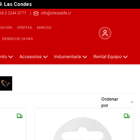
9. Las Condes
56 2 2244 3777
|
info@sherpalife.cl
DACIÓN
OFERTAS
MARCAS
DESPACHO 24 HRS
ento
Accesorios
Indumentaria
Rental Equipo
Ordenar
por