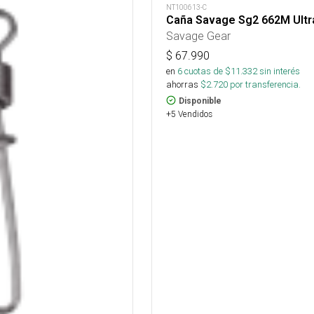
NT100613-C
Caña Savage Sg2 662M Ultra
Savage Gear
$
67.990
en
6
cuotas de $
11.332
sin interés
ahorras
$
2.720
por transferencia.
Disponible
+5 Vendidos