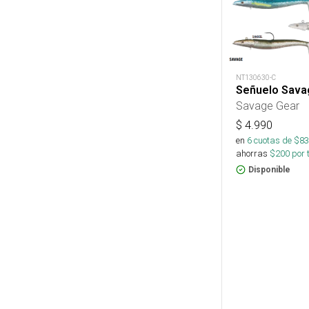
NT130630-C
Señuelo Sava
Savage Gear
$
4.990
en
6
cuotas de $
83
ahorras
$
200
por 
Disponible