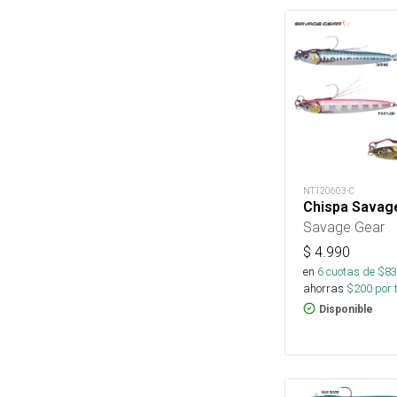
NT120603-C
Chispa Savage
Savage Gear
$
4.990
en
6
cuotas de $
83
ahorras
$
200
por 
Disponible