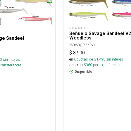
NT140601-C
Señuelo Savage Sandeel V2
Weedless
ge Sandeel
Savage Gear
$
8.990
en
6
cuotas de $
1.498
sin interés
2
sin interés
ahorras
$
360
por transferencia.
transferencia.
Disponible