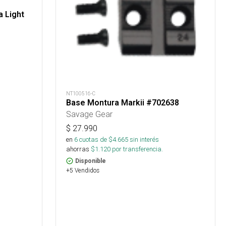
 Light
NT100516-C
Base Montura Markii #702638
Savage Gear
$
27.990
en
6
cuotas de $
4.665
sin interés
ahorras
$
1.120
por transferencia.
Disponible
+5 Vendidos