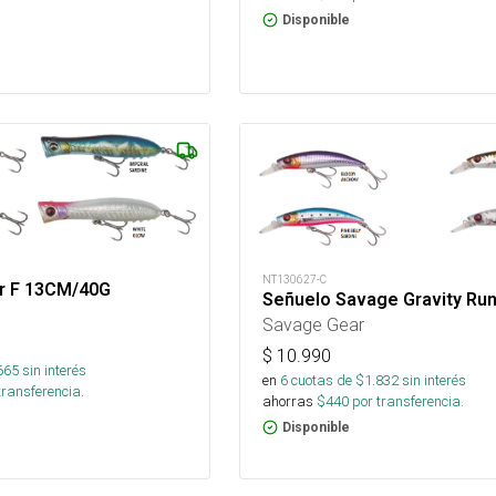
Disponible
NT130627-C
er F 13CM/40G
Señuelo Savage Gravity Run
Savage Gear
$
10.990
665
sin interés
en
6
cuotas de $
1.832
sin interés
transferencia.
ahorras
$
440
por transferencia.
Disponible