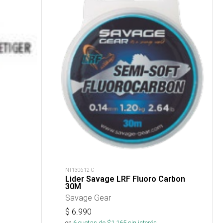
NT130612-C
Lider Savage LRF Fluoro Carbon
30M
Savage Gear
$
6.990
en
6
cuotas de $
1.165
sin interés