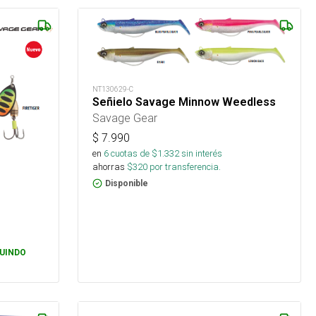
NT130629-C
Señielo Savage Minnow Weedless
Savage Gear
$
7.990
en
6
cuotas de $
1.332
sin interés
ahorras
$
320
por transferencia.
Disponible
UINDO