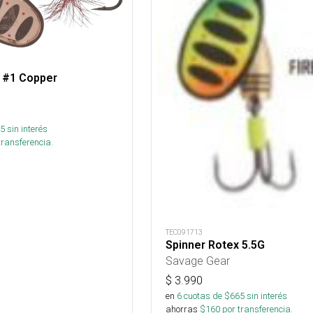
x #1 Copper
5
sin interés
transferencia.
TEC091713
Spinner Rotex 5.5G
Savage Gear
$
3.990
en
6
cuotas de $
665
sin interés
ahorras
$
160
por transferencia.