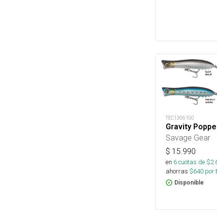
TEC1306100
Gravity Popp
Savage Gear
$
15.990
en
6
cuotas de $
2.
ahorras
$
640
por 
Disponible