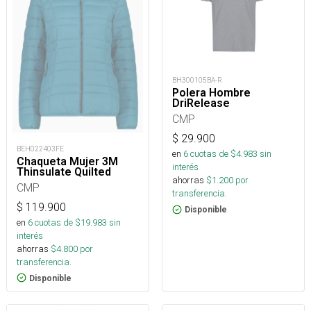
BH300105BA-R
Polera Hombre
DriRelease
CMP
$
29.900
BEH022403FE
en
6
cuotas de $
4.983
sin
Chaqueta Mujer 3M
interés
Thinsulate Quilted
ahorras
$
1.200
por
CMP
transferencia.
$
119.900
Disponible
en
6
cuotas de $
19.983
sin
interés
ahorras
$
4.800
por
transferencia.
Disponible