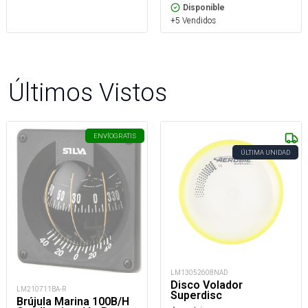
Disponible
+5 Vendidos
Últimos Vistos
ENVÍO
GRATIS
ÚLTIMA UNIDAD
LM13052608NAD
Disco Volador
LM210711BA-R
Superdisc
Brújula Marina 100B/H