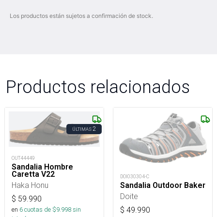
Los productos están sujetos a confirmación de stock.
Productos relacionados
2
ÚLTIMAS
OUT44449
Sandalia Hombre
Caretta V22
DOI030304-C
Haka Honu
Sandalia Outdoor Baker
Doite
$
59.990
$
49.990
en
6
cuotas de $
9.998
sin