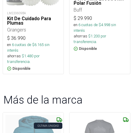
Polar Fusión
Buff
LM220609BA
$
29.990
Kit De Cuidado Para
Plumas
en
6
cuotas de $
4.998
sin
Grangers
interés
ahorras
$
1.200
por
$
36.990
transferencia.
en
6
cuotas de $
6.165
sin
Disponible
interés
ahorras
$
1.480
por
transferencia.
Disponible
Más de la marca
ÚLTIMA UNIDAD