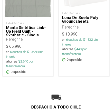
LM210521BA-R
Lona De Suelo Poly
Groundsheets
LM240507BA-R
Peregrine
Manta Sintética Link-
Up Field Quilt -
$
10.990
Synthetic - Single
Peregrine
en
6
cuotas de $
1.832
sin
interés
$
65.990
ahorras
$
440
por
en
6
cuotas de $
10.998
sin
transferencia.
interés
Disponible
ahorras
$
2.640
por
transferencia.
Disponible
DESPACHO A TODO CHILE