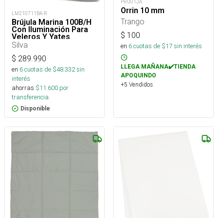
PRU01JA
Orrin 10 mm
LM210711BA-R
Trango
Brújula Marina 100B/H
Con Iluminación Para
$
100
Veleros Y Yates
Silva
en
6
cuotas de $
17
sin interés
$
289.990
LLEGA MAÑANA✔️TIENDA
en
6
cuotas de $
48.332
sin
APOQUINDO
interés
+5 Vendidos
ahorras
$
11.600
por
transferencia.
Disponible