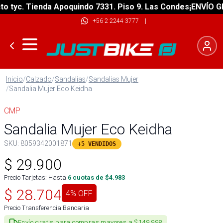
yc. Tienda Apoquindo 7331. Piso 9. Las Condes
¡ENVÍO GRATI
+56 2 2244 3777
|
Inicio
/
Calzado
/
Sandalias
/
Sandalias Mujer
/
Sandalia Mujer Eco Keidha
CMP
Sandalia Mujer Eco Keidha
SKU:
8059342001871
+5 VENDIDOS
$
29.900
Precio Tarjetas: Hasta
6
cuotas de $
4.983
$
28.704
4
% OFF
Precio Transferencia Bancaria
Envío gratis para compras mayores a $149.998