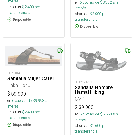
interés
en
6
cuotas de $
8.332
sin
ahorras
$
2.400
por
interés
transferencia.
ahorras
$
2.000
por
transferencia.
Disponible
Disponible
LPP110403
Sandalia Mujer Carel
OUT22913-C
Haka Honu
Sandalia Hombre
Hamal Hiking
$
59.990
CMP
en
6
cuotas de $
9.998
sin
interés
$
39.900
ahorras
$
2.400
por
en
6
cuotas de $
6.650
sin
transferencia.
interés
Disponible
ahorras
$
1.600
por
transferencia.