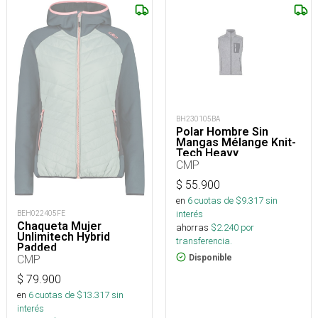
BH230105BA
Polar Hombre Sin
Mangas Mélange Knit-
Tech Heavy
CMP
$
55.900
en
6
cuotas de $
9.317
sin
interés
BEH022405FE
Chaqueta Mujer
ahorras
$
2.240
por
Unlimitech Hybrid
transferencia.
Padded
CMP
Disponible
$
79.900
en
6
cuotas de $
13.317
sin
interés