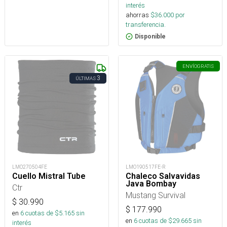
interés
ahorras
$
36.000
por
transferencia.
Disponible
ENVÍO
GRATIS
3
ÚLTIMAS
LMO270504FE
LMO190517FE-R
Cuello Mistral Tube
Chaleco Salvavidas
Java Bombay
Ctr
Mustang Survival
$
30.990
$
177.990
en
6
cuotas de $
5.165
sin
en
6
cuotas de $
29.665
sin
interés