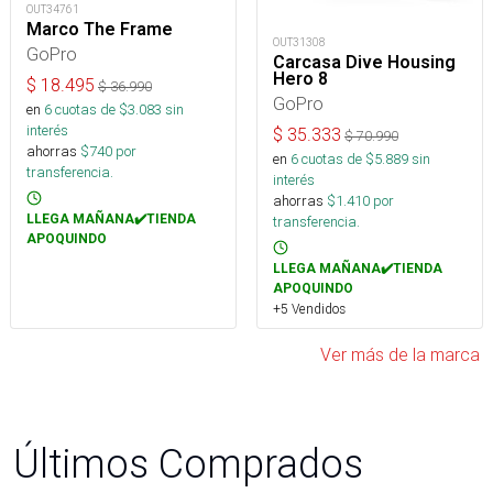
OUT34761
Marco The Frame
OUT31308
GoPro
Carcasa Dive Housing
Hero 8
$
18.495
$
36.990
GoPro
en
6
cuotas de $
3.083
sin
interés
$
35.333
$
70.990
ahorras
$
740
por
en
6
cuotas de $
5.889
sin
transferencia.
interés
ahorras
$
1.410
por
LLEGA MAÑANA✔️TIENDA
transferencia.
APOQUINDO
LLEGA MAÑANA✔️TIENDA
APOQUINDO
+5 Vendidos
Ver más de la marca
Últimos Comprados