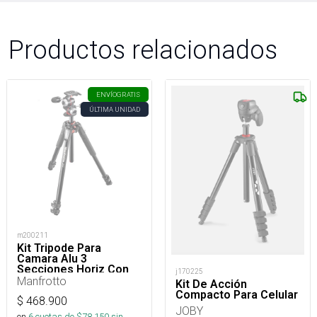
Productos relacionados
ENVÍO
GRATIS
ÚLTIMA UNIDAD
m200211
Kit Tripode Para
Camara Alu 3
Secciones Horiz Con
j170225
Rótula
Manfrotto
Kit De Acción
Compacto Para Celular
$
468.900
JOBY
en
6
cuotas de $
78.150
sin