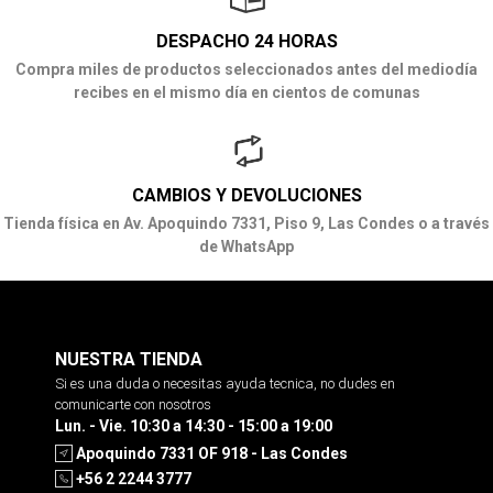
DESPACHO 24 HORAS
Compra miles de productos seleccionados antes del mediodía
recibes en el mismo día en cientos de comunas
CAMBIOS Y DEVOLUCIONES
Tienda física en Av. Apoquindo 7331, Piso 9, Las Condes o a través
de WhatsApp
NUESTRA TIENDA
Si es una duda o necesitas ayuda tecnica, no dudes en
comunicarte con nosotros
Lun. - Vie. 10:30 a 14:30 - 15:00 a 19:00
Apoquindo 7331 OF 918 - Las Condes
+56 2 2244 3777