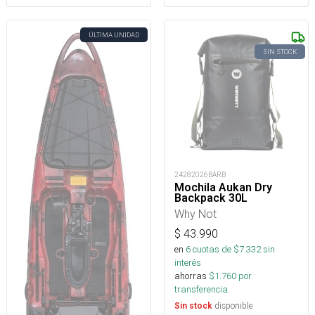
ÚLTIMA UNIDAD
SIN STOCK
24282026BARB
Mochila Aukan Dry
Backpack 30L
Why Not
$
43.990
en
6
cuotas de $
7.332
sin
interés
ahorras
$
1.760
por
transferencia.
disponible
Sin stock