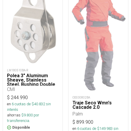
LM180510BA-R
Polea 3" Aluminum
Sheave, Stainless
Steel, Bushing Double
CMI
$
244.990
OD030802BA
Traje Seco Wmn's
en
6
cuotas de $
40.832
sin
Cascade 2.0
interés
Palm
ahorras
$
9.800
por
transferencia.
$
899.900
Disponible
en
6
cuotas de $
149.983
sin