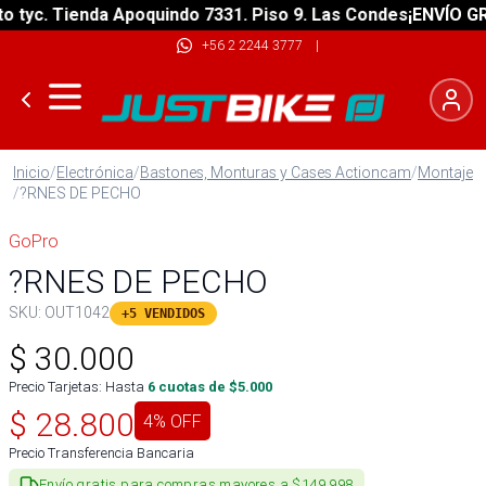
yc. Tienda Apoquindo 7331. Piso 9. Las Condes
¡ENVÍO GRATI
+56 2 2244 3777
|
Inicio
/
Electrónica
/
Bastones, Monturas y Cases Actioncam
/
Montaje
/
?RNES DE PECHO
GoPro
?RNES DE PECHO
SKU:
OUT1042
+5 VENDIDOS
$
30.000
Precio Tarjetas: Hasta
6
cuotas de $
5.000
$
28.800
4
% OFF
Precio Transferencia Bancaria
Envío gratis para compras mayores a $149.998