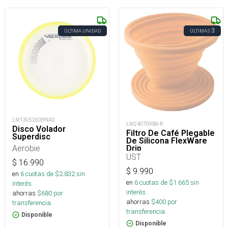
3
ÚLTIMA UNIDAD
ÚLTIMAS
LM13052608NAD
LM240709BA-R
Disco Volador
Filtro De Café Plegable
Superdisc
De Silicona FlexWare
Aerobie
Drip
UST
$
16.990
$
9.990
en
6
cuotas de $
2.832
sin
en
6
cuotas de $
1.665
sin
interés
interés
ahorras
$
680
por
ahorras
$
400
por
transferencia.
transferencia.
Disponible
Disponible