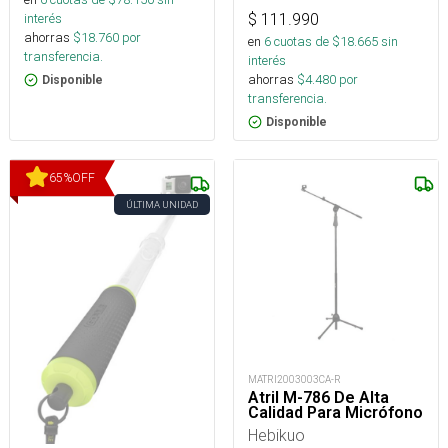
interés
$
111.990
ahorras
$
18.760
por
en
6
cuotas de $
18.665
sin
transferencia.
interés
ahorras
$
4.480
por
Disponible
transferencia.
Disponible
65
%
OFF
ÚLTIMA UNIDAD
MATRI2003003CA-R
Atril M-786 De Alta
Calidad Para Micrófono
Hebikuo