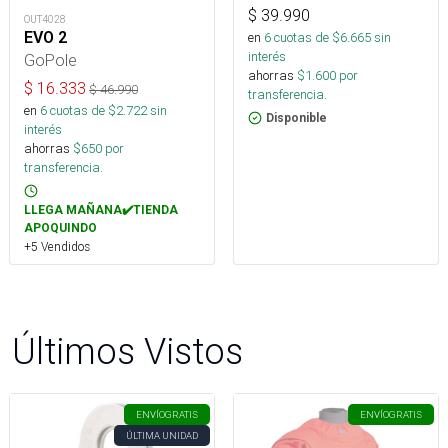
$
39.990
OUT4028
EVO 2
en
6
cuotas de $
6.665
sin
interés
GoPole
ahorras
$
1.600
por
$
16.333
$
46.990
transferencia.
en
6
cuotas de $
2.722
sin
Disponible
interés
ahorras
$
650
por
transferencia.
LLEGA MAÑANA✔️TIENDA
APOQUINDO
+5 Vendidos
Últimos Vistos
ENVÍO
GRATIS
ENVÍO
GRATIS
ÚLTIMA UNIDAD