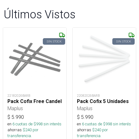
Últimos Vistos
SIN STOCK
SIN STOCK
22182026BARB
22082026BARB
Pack Cofix Free Candel
Pack Cofix 5 Unidades
Maplus
Maplus
$
5.990
$
5.990
en
6
cuotas de $
998
sin interés
en
6
cuotas de $
998
sin interés
ahorras
$
240
por
ahorras
$
240
por
transferencia.
transferencia.