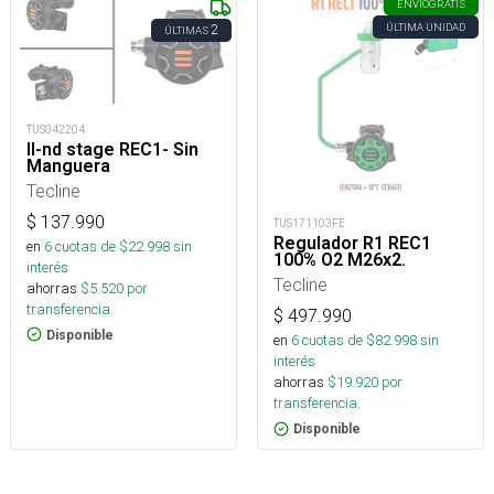
ENVÍO
GRATIS
ÚLTIMA UNIDAD
2
ÚLTIMAS
TUS042204
II-nd stage REC1- Sin
Manguera
Tecline
$
137.990
TUS171103FE
Regulador R1 REC1
en
6
cuotas de $
22.998
sin
100% O2 M26x2.
interés
Tecline
ahorras
$
5.520
por
transferencia.
$
497.990
Disponible
en
6
cuotas de $
82.998
sin
interés
ahorras
$
19.920
por
transferencia.
Disponible