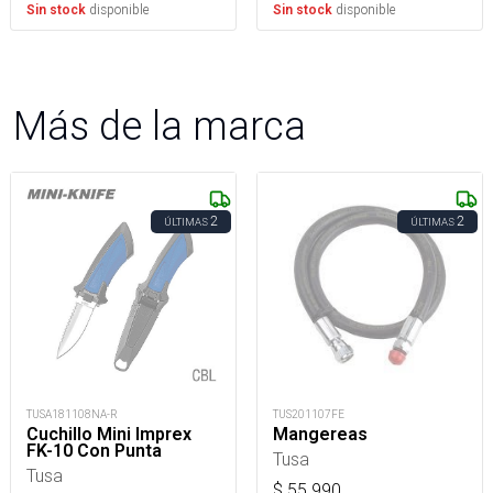
disponible
disponible
Sin stock
Sin stock
Más de la marca
2
2
ÚLTIMAS
ÚLTIMAS
TUSA181108NA-R
TUS201107FE
Cuchillo Mini Imprex
Mangereas
FK-10 Con Punta
Tusa
Tusa
$
55.990