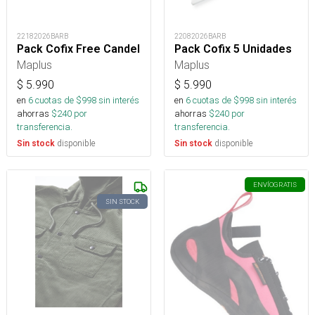
22182026BARB
22082026BARB
Pack Cofix Free Candel
Pack Cofix 5 Unidades
Maplus
Maplus
$
5.990
$
5.990
en
6
cuotas de $
998
sin interés
en
6
cuotas de $
998
sin interés
ahorras
$
240
por
ahorras
$
240
por
transferencia.
transferencia.
disponible
disponible
Sin stock
Sin stock
ENVÍO
GRATIS
SIN STOCK