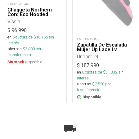
21982026BARB
Chaqueta Northern
Cord Eco Hooded
Vissla
$
96.990
en
6
cuotas de $
16.165
sin
LM050605BA-R
interés
Zapatilla De Escalada
ahorras
$
3.880
por
Mujer Up Lace Lv
transferencia.
Unparallel
disponible
Sin stock
$
187.990
en
6
cuotas de $
31.332
sin
interés
ahorras
$
7.520
por
transferencia.
Disponible