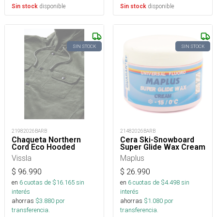
disponible
disponible
Sin stock
Sin stock
SIN STOCK
SIN STOCK
21982026BARB
21482026BARB
Chaqueta Northern
Cera Ski-Snowboard
Cord Eco Hooded
Super Glide Wax Cream
Vissla
Maplus
$
96.990
$
26.990
en
6
cuotas de $
16.165
sin
en
6
cuotas de $
4.498
sin
interés
interés
ahorras
$
3.880
por
ahorras
$
1.080
por
transferencia.
transferencia.