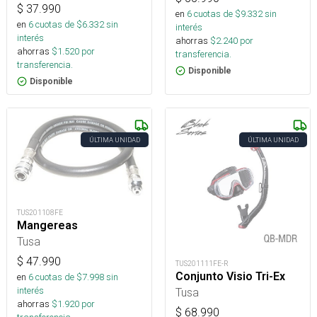
$
37.990
en
6
cuotas de $
9.332
sin
en
6
cuotas de $
6.332
sin
interés
interés
ahorras
$
2.240
por
ahorras
$
1.520
por
transferencia.
transferencia.
Disponible
Disponible
ÚLTIMA UNIDAD
ÚLTIMA UNIDAD
TUS201108FE
Mangereas
Tusa
$
47.990
TUS201111FE-R
Conjunto Visio Tri-Ex
en
6
cuotas de $
7.998
sin
interés
Tusa
ahorras
$
1.920
por
$
68.990