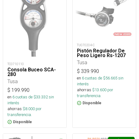
TU070204-C
Pistón Regulador De
Peso Ligero Rs-1207
Tusa
TC0710110
Consola Buceo SCA-
$
339.990
280
en
6
cuotas de $
56.665
sin
Tusa
interés
$
199.990
ahorras
$
13.600
por
transferencia.
en
6
cuotas de $
33.332
sin
interés
Disponible
ahorras
$
8.000
por
transferencia.
Disponible