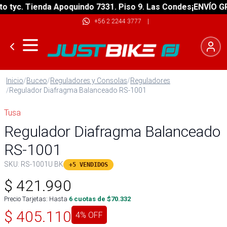
tyc. Tienda Apoquindo 7331. Piso 9. Las Condes
¡ENVÍO GRAT
+56 2 2244 3777
|
Inicio
/
Buceo
/
Reguladores y Consolas
/
Reguladores
/
Regulador Diafragma Balanceado RS-1001
Tusa
Regulador Diafragma Balanceado
RS-1001
SKU:
RS-1001U BK
+5 VENDIDOS
$
421.990
Precio Tarjetas: Hasta
6
cuotas de $
70.332
$
405.110
4
% OFF