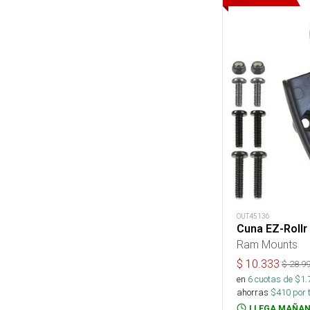
OUT45136
Cuna EZ-Rollr
Ram Mounts
$
10.333
$
28.9
en
6
cuotas de $
1.
ahorras
$
410
por 
LLEGA MAÑAN