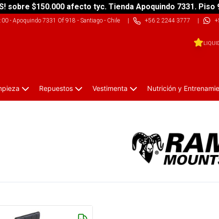
S! sobre $150.000 afecto tyc. Tienda Apoquindo 7331. Piso 
9:00
-
Apoquindo 7331 Of 918 - Santiago - Chile
|
+56 2 2244 3777
|
+
LIQUI
impieza
Repuestos
Vestimenta
Nutrición y Entrenami