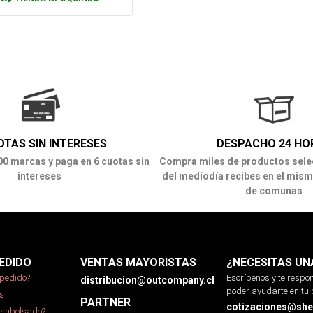
OTAS SIN INTERESES
DESPACHO 24 HO
00 marcas y paga en 6 cuotas sin
Compra miles de productos sele
intereses
del mediodía recibes en el mism
de comunas
EDIDO
VENTAS MAYORISTAS
¿NECESITAS UN
pedido?
Escríbenos y te resp
distribucion@outcompany.cl
poder ayudarte en tu 
s
PARTNER
cotizaciones@sher
eembolsado?