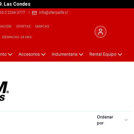
9. Las Condes
56 2 2244 3777
|
info@sherpalife.cl
DACIÓN
OFERTAS
MARCAS
DESPACHO 24 HRS
ento
Accesorios
Indumentaria
Rental Equipo
Ordenar
por