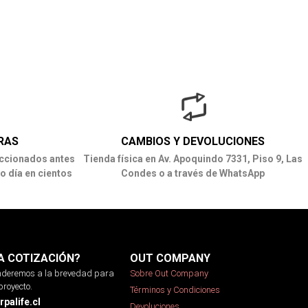
RAS
CAMBIOS Y DEVOLUCIONES
ccionados antes
Tienda física en Av. Apoquindo 7331, Piso 9, Las
o día en cientos
Condes o a través de WhatsApp
A COTIZACIÓN?
OUT COMPANY
onderemos a la brevedad para
Sobre Out Company
proyecto.
Términos y Condiciones
palife.cl
Devoluciones