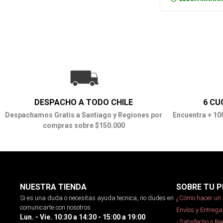
DESPACHO A TODO CHILE
6 CU
Despachamos Gratis a Santiago y Regiones por
Encuentra + 10
compras sobre $150.000
NUESTRA TIENDA
SOBRE TU P
Si es una duda o necesitas ayuda tecnica, no dudes en
¿Cómo hacer un 
comunicarte con nosotros
Envíos y Entrega
Lun. - Vie. 10:30 a 14:30 - 15:00 a 19:00
¿Satisfecho o R