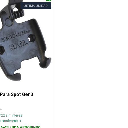
ÚLTIMA UNIDAD
 Para Spot Gen3
90
722
sin interés
transferencia.
A✔️TIENDA APOQUINDO