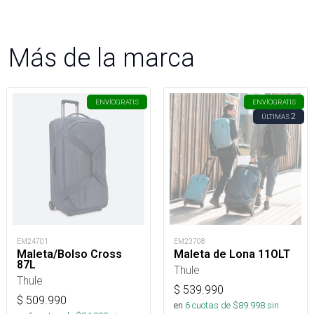
Más de la marca
ENVÍO
GRATIS
ENVÍO
GRATIS
2
ÚLTIMAS
EM24701
EM23708
Maleta/Bolso Cross
Maleta de Lona 11OLT
87L
Thule
Thule
$
539.990
$
509.990
en
6
cuotas de $
89.998
sin