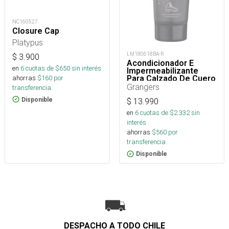
NC160527
Closure Cap
Platypus
LM180618BA-R
$
3.900
Acondicionador E
en
6
cuotas de $
650
sin interés
Impermeabilizante
ahorras
$
160
por
Para Calzado De Cuero
75 Ml
Grangers
transferencia.
Disponible
$
13.990
en
6
cuotas de $
2.332
sin
interés
ahorras
$
560
por
transferencia.
Disponible
DESPACHO A TODO CHILE