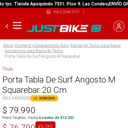
yc. Tienda Apoquindo 7331. Piso 9. Las Condes
¡ENVÍO GRATI
+56 2 2244 3777
|
Inicio
/
Overland y Equipamiento Auto
/
Barras de Techo para Autos
/
Accesorios para Barra de Techo
/
Porta Tabla De Surf Angosto M Squarebar
Thule
Porta Tabla De Surf Angosto M
Squarebar 20 Cm
SKU:
64843000
+5 VENDIDOS
$
79.990
Precio Tarjetas: Hasta
6
cuotas de $
13.332
$
76.790
4
% OFF