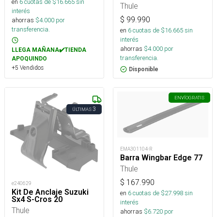
en
6
cuotas de $
16.665
sin
Thule
interés
$
99.990
ahorras
$
4.000
por
transferencia.
en
6
cuotas de $
16.665
sin
interés
ahorras
$
4.000
por
LLEGA MAÑANA✔️TIENDA
transferencia.
APOQUINDO
+5 Vendidos
Disponible
ENVÍO
GRATIS
3
ÚLTIMAS
EMA301104-R
Barra Wingbar Edge 77
Thule
$
167.990
e240629
Kit De Anclaje Suzuki
en
6
cuotas de $
27.998
sin
Sx4 S-Cros 20
interés
Thule
ahorras
$
6.720
por