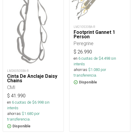
LM210533BA-R
Footprint Gannet 1
Person
Peregrine
$
26.990
en
6
cuotas de $
4.498
sin
interés
ahorras
$
1.080
por
LM260505BA-R
transferencia.
Cinta De Anclaje Daisy
Chains
Disponible
CMI
$
41.990
en
6
cuotas de $
6.998
sin
interés
ahorras
$
1.680
por
transferencia.
Disponible