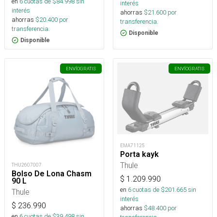
en
6
cuotas de $
84.998
sin
interés
interés
ahorras
$
21.600
por
ahorras
$
20.400
por
transferencia.
transferencia.
Disponible
Disponible
ENVÍO
GRATIS
ENVÍO
GRATIS
EMA71125
Porta kayk
Thule
THU2607007
Bolso De Lona Chasm
$
1.209.990
90 L
en
6
cuotas de $
201.665
sin
Thule
interés
$
236.990
ahorras
$
48.400
por
en
6
cuotas de $
39.498
sin