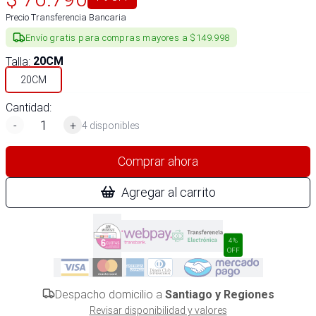
Precio Transferencia Bancaria
Envío gratis para compras mayores a $149.998
Talla
:
20CM
20CM
Cantidad:
-
+
4 disponibles
Comprar ahora
Agregar al carrito
4%
OFF
Despacho domicilio a
Santiago y Regiones
Revisar disponibilidad y valores