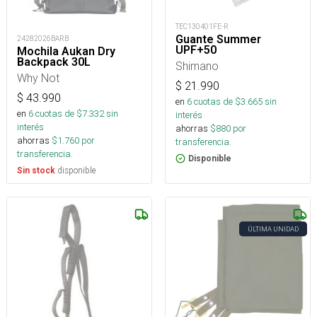
TEC130401FE-R
Guante Summer
24282026BARB
UPF+50
Mochila Aukan Dry
Backpack 30L
Shimano
Why Not
$
21.990
$
43.990
en
6
cuotas de $
3.665
sin
en
6
cuotas de $
7.332
sin
interés
interés
ahorras
$
880
por
ahorras
$
1.760
por
transferencia.
transferencia.
Disponible
disponible
Sin stock
ÚLTIMA UNIDAD