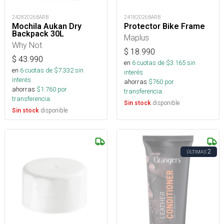
24282026BARB
24182026BARB
Mochila Aukan Dry
Protector Bike Frame
Backpack 30L
Maplus
Why Not
$
18.990
$
43.990
en
6
cuotas de $
3.165
sin
en
6
cuotas de $
7.332
sin
interés
interés
ahorras
$
760
por
ahorras
$
1.760
por
transferencia.
transferencia.
disponible
Sin stock
disponible
Sin stock
2
ÚLTIMAS