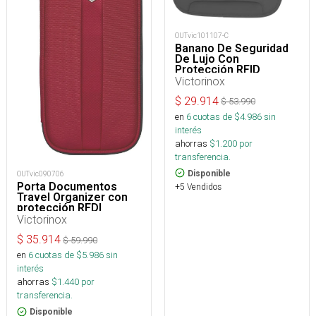
OUTvic101107-C
Banano De Seguridad
De Lujo Con
Protección RFID
Victorinox
$
29.914
$
53.990
en
6
cuotas de $
4.986
sin
interés
ahorras
$
1.200
por
transferencia.
Disponible
OUTvic090706
Porta Documentos
+5 Vendidos
Travel Organizer con
protección RFDI
Victorinox
$
35.914
$
59.990
en
6
cuotas de $
5.986
sin
interés
ahorras
$
1.440
por
transferencia.
Disponible