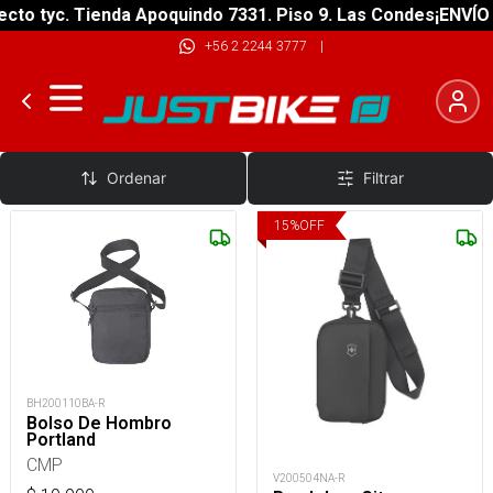
to tyc. Tienda Apoquindo 7331. Piso 9. Las Condes
¡ENVÍO G
+56 2 2244 3777
|
Porta Documentos
Ordenar
Filtrar
15
%
OFF
BH200110BA-R
Bolso De Hombro
Portland
CMP
V200504NA-R