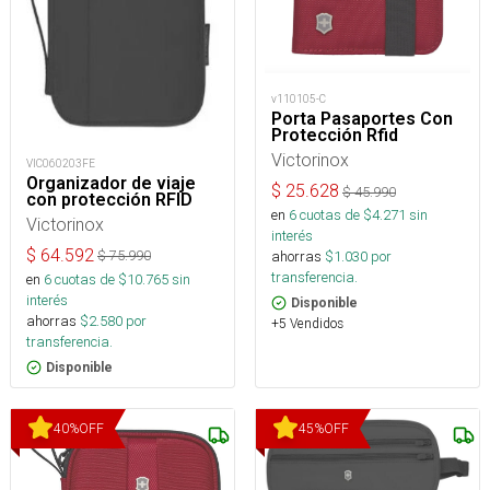
v110105-C
Porta Pasaportes Con
Protección Rfid
Victorinox
VIC060203FE
Organizador de viaje
$
25.628
$
45.990
con protección RFID
en
6
cuotas de $
4.271
sin
Victorinox
interés
$
64.592
ahorras
$
1.030
por
$
75.990
transferencia.
en
6
cuotas de $
10.765
sin
interés
Disponible
ahorras
$
2.580
por
+5 Vendidos
transferencia.
Disponible
40
%
OFF
45
%
OFF