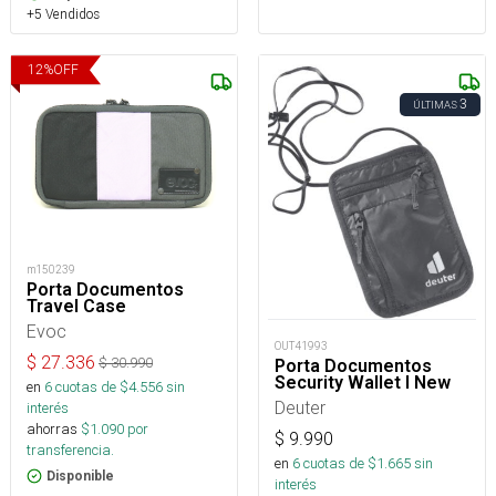
+5 Vendidos
12
%
OFF
3
ÚLTIMAS
m150239
Porta Documentos
Travel Case
Evoc
OUT41993
$
27.336
$
30.990
Porta Documentos
Security Wallet I New
en
6
cuotas de $
4.556
sin
Deuter
interés
ahorras
$
1.090
por
$
9.990
transferencia.
en
6
cuotas de $
1.665
sin
Disponible
interés