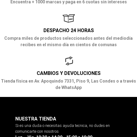
Encuentra + 1000 marcas y paga en 6 cuotas sin intereses
DESPACHO 24 HORAS
Compra miles de productos seleccionados antes del mediodía
recibes en el mismo día en cientos de comunas
CAMBIOS Y DEVOLUCIONES
Tienda física en Av. Apoquindo 7331, Piso 9, Las Condes o a través
de WhatsApp
NUESTRA TIENDA
Si es una duda o necesitas ayuda tecnica, no dudes en
comunicarte con nosotros