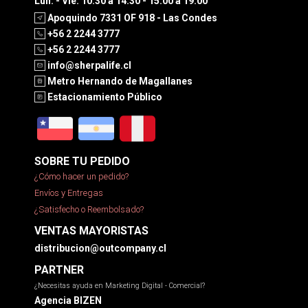
Lun. - Vie. 10:30 a 14:30 - 15:00 a 19:00
Apoquindo 7331 OF 918 - Las Condes
+56 2 2244 3777
+56 2 2244 3777
info@sherpalife.cl
Metro Hernando de Magallanes
Estacionamiento Público
SOBRE TU PEDIDO
¿Cómo hacer un pedido?
Envíos y Entregas
¿Satisfecho o Reembolsado?
VENTAS MAYORISTAS
distribucion@outcompany.cl
PARTNER
¿Necesitas ayuda en Marketing Digital - Comercial?
Agencia BIZEN