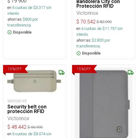
$
19.900
Bandolera City con
Protección RFID
en
6
cuotas de $
3.317
sin
Victorinox
interés
ahorras
$
800
por
$
70.542
$
82.990
transferencia.
en
6
cuotas de $
11.757
sin
Disponible
interés
ahorras
$
2.820
por
transferencia.
Disponible
15
%
OFF
15
%
OFF
VIC070201FE
Security belt con
protección RFID
Victorinox
$
48.442
$
56.990
en
6
cuotas de $
8.074
sin