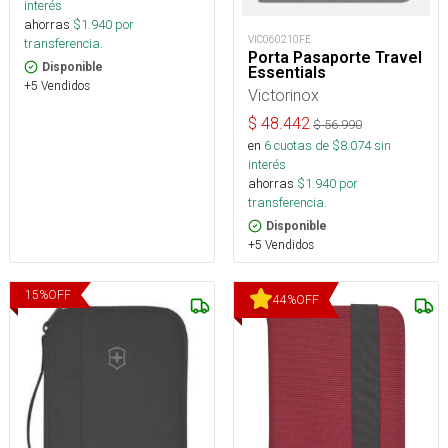
interés
ahorras
$
1.940
por
VIC060210FE
transferencia.
Porta Pasaporte Travel
Disponible
Essentials
+5 Vendidos
Victorinox
$
48.442
$
56.990
en
6
cuotas de $
8.074
sin
interés
ahorras
$
1.940
por
transferencia.
Disponible
+5 Vendidos
15
%
OFF
44
%
OFF