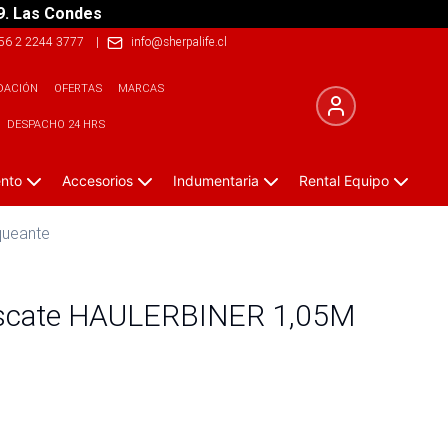
9. Las Condes
56 2 2244 3777
|
info@sherpalife.cl
DACIÓN
OFERTAS
MARCAS
DESPACHO 24 HRS
ento
Accesorios
Indumentaria
Rental Equipo
queante
escate HAULERBINER 1,05M