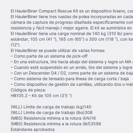
El HaulerBiner Compact Rescue Kit es un dispositivo liviano, co
El HaulerBiner tiene tres ruedas de polea incorporadas en cada
cámara de captura de progreso diseñada específicamente con u
resistencia y fácil manejo / mejor agarre. El kit se suministra e
El HaulerBiner tiene una carga nominal de 140 kg (310 lb) per
estándar; 105 cm (41 “), 165 cm (65”) o 300 cm (118 “), con l
(12”).
El HaulerBiner se puede utilizar de varias formas:
– Como parte de un sistema de pick-off
– En una estructura, tire hacia abajo del sistema y logre un MA 
– Cuando esté suspendido en un arnés, tire del sistema y logre 
– Con un Descender D4 / D2, como parte de un sistema de baja
– Como sistema de tensado para líneas de carga corta / baja
– Como dispositivo de gestión de camillas, utilizando dos o más
Códigos de pieza:
HB105.2 – Kit de 105 cm (3’5 “)
(WLL) Límite de carga de trabajo (kg)140
(WLL) Límite de carga de trabajo (lbs)308
(MBS) Resistencia mínima a la rotura (kN)16
(MBS) Resistencia mínima a la rotura (lbf)3596
Estándares aprobados