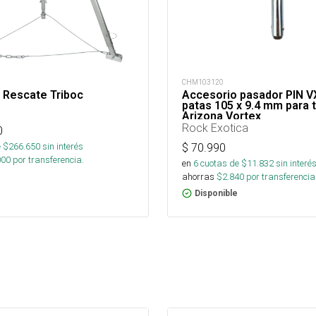
CHM103120
 Rescate Triboc
Accesorio pasador PIN V
patas 105 x 9.4 mm para 
Arizona Vortex
Rock Exotica
0
 $
266.650
sin interés
$
70.990
000
por transferencia.
en
6
cuotas de $
11.832
sin interé
ahorras
$
2.840
por transferencia
Disponible