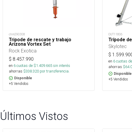
chm290308
OUT11806
Tripode de rescate y trabajo
Trípode de
Arizona Vortex Set
Skylotec
Rock Exotica
$
1.599.90
$
8.457.990
en
6
cuotas de
en
6
cuotas de $
1.409.665
sin interés
ahorras
$
64.
ahorras
$
338.320
por transferencia.
Disponible
Disponible
+5 Vendidos
+5 Vendidos
Últimos Vistos