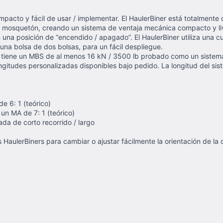
mpacto y fácil de usar / implementar. El HaulerBiner está totalmente 
 mosquetón, creando un sistema de ventaja mecánica compacto y livia
na posición de “encendido / apagado”. El HaulerBiner utiliza una c
n una bolsa de dos bolsas, para un fácil despliegue.
o tiene un MBS de al menos 16 kN / 3500 lb probado como un sistema 
ongitudes personalizadas disponibles bajo pedido. La longitud del s
de 6: 1 (teórico)
un MA de 7: 1 (teórico)
da de corto recorrido / largo
 HaulerBiners para cambiar o ajustar fácilmente la orientación de la 