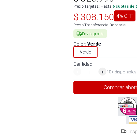
Precio Tarjetas: Hasta
6
cuotas de 
$
308.150
4
% OFF
Precio Transferencia Bancaria
Envío gratis
Color
:
Verde
Verde
Cantidad:
-
+
10+ disponibles
Comprar ahor
Desp