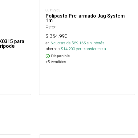
OUT17963
Polipasto Pre-armado Jag System
1m
Petzl
$
354.990
X0315 para
en
6
cuotas de $
59.165
sin interés
tripode
ahorras
$
14.200
por transferencia.
Disponible
+5 Vendidos
s
.