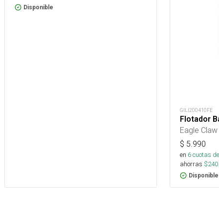
Disponible
GILI200410FE
Flotador B
Eagle Claw
$
5.990
en
6
cuotas de
ahorras
$
240
Disponible