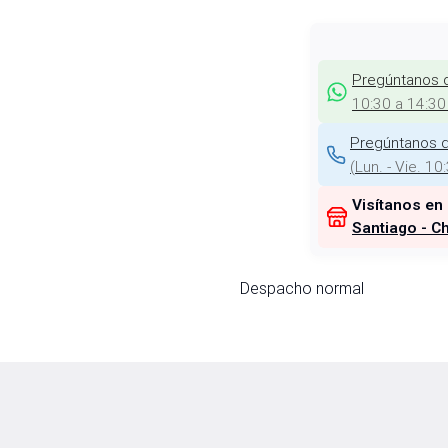
Pregúntanos 
10:30 a 14:30
Pregúntanos d
(
Lun. - Vie. 10
Visítanos en
Santiago - Ch
Despacho normal