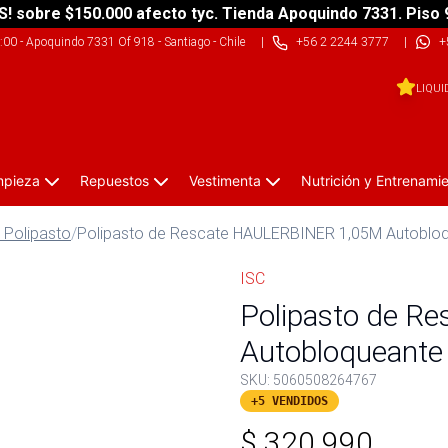
S! sobre $150.000 afecto tyc. Tienda Apoquindo 7331. Piso 
9:00
-
Apoquindo 7331 Of 918 - Santiago - Chile
|
+56 2 2244 3777
|
+
LIQUI
impieza
Repuestos
Vestimenta
Nutrición y Entrenami
 Polipasto
/
Polipasto de Rescate HAULERBINER 1,05M Autoblo
ISC
Polipasto de R
Autobloqueante
SKU:
5060508264767
+5 VENDIDOS
$
320.990