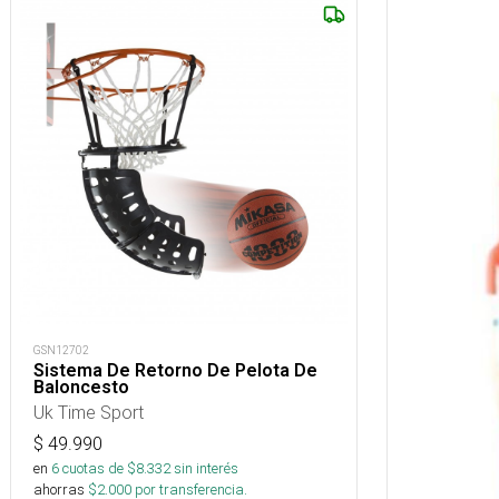
GSN12702
Sistema De Retorno De Pelota De
Baloncesto
Uk Time Sport
$
49.990
en
6
cuotas de $
8.332
sin interés
ahorras
$
2.000
por transferencia.