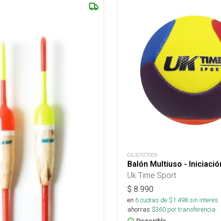
GILI0707009
Balón Multiuso - Iniciació
Uk Time Sport
$
8.990
en
6
cuotas de $
1.498
sin interés
ahorras
$
360
por transferencia.