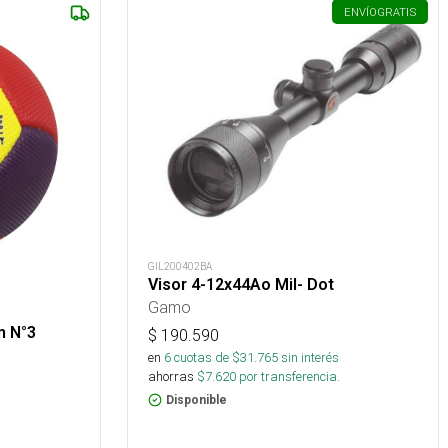
ENVÍO
GRATIS
GIL200402BA
Visor 4-12x44Ao Mil- Dot
Gamo
n N°3
$
190.590
en
6
cuotas de $
31.765
sin interés
ahorras
$
7.620
por transferencia.
Disponible