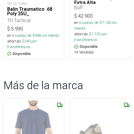
Extra Alta
TEC141104NA
Buff
Balin Traumatico .68
Poly 25U_
$
42.900
TH Tactical
en
6
cuotas de $
7.150
sin
interés
$
5.990
ahorras
$
1.720
por
en
6
cuotas de $
998
sin interés
transferencia.
ahorras
$
240
por
transferencia.
Disponible
+5 Vendidos
Disponible
Más de la marca