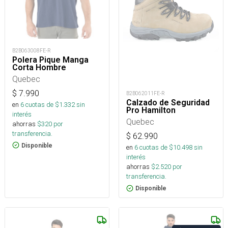
B2B063008FE-R
Polera Pique Manga
Corta Hombre
Quebec
$
7.990
B2B062011FE-R
Calzado de Seguridad
en
6
cuotas de $
1.332
sin
Pro Hamilton
interés
Quebec
ahorras
$
320
por
transferencia.
$
62.990
Disponible
en
6
cuotas de $
10.498
sin
interés
ahorras
$
2.520
por
transferencia.
Disponible