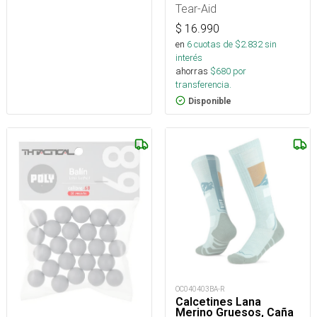
Tear-Aid
$
16.990
en
6
cuotas de $
2.832
sin
interés
ahorras
$
680
por
transferencia.
Disponible
OC040403BA-R
Calcetines Lana
Merino Gruesos, Caña