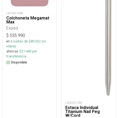
LM190515BA
Colchoneta Megamat
Max
Exped
$
535.990
en
6
cuotas de $
89.332
sin
interés
ahorras
$
21.440
por
transferencia.
Disponible
LM200517BA
Estaca Individual
Titanium Nail Peg
W/Cord