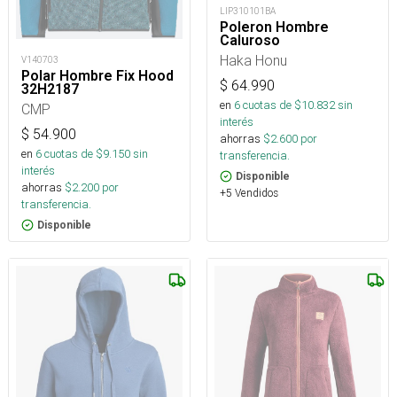
LIP310101BA
Poleron Hombre
Caluroso
Haka Honu
V140703
Polar Hombre Fix Hood
$
64.990
32H2187
en
6
cuotas de $
10.832
sin
CMP
interés
$
54.900
ahorras
$
2.600
por
en
6
cuotas de $
9.150
sin
transferencia.
interés
Disponible
ahorras
$
2.200
por
+5 Vendidos
transferencia.
Disponible