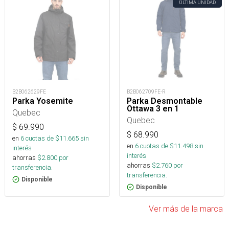
ÚLTIMA UNIDAD
B2B062629FE
B2B062709FE-R
Parka Yosemite
Parka Desmontable
Ottawa 3 en 1
Quebec
Quebec
$
69.990
$
68.990
en
6
cuotas de $
11.665
sin
en
6
cuotas de $
11.498
sin
interés
interés
ahorras
$
2.800
por
ahorras
$
2.760
por
transferencia.
transferencia.
Disponible
Disponible
Ver más de la marca