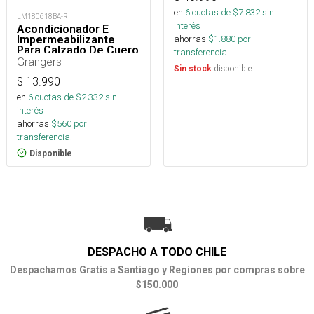
en
6
cuotas de $
7.832
sin
LM180618BA-R
interés
Acondicionador E
Impermeabilizante
ahorras
$
1.880
por
Para Calzado De Cuero
transferencia.
75 Ml
Grangers
disponible
Sin stock
$
13.990
en
6
cuotas de $
2.332
sin
interés
ahorras
$
560
por
transferencia.
Disponible
DESPACHO A TODO CHILE
Despachamos Gratis a Santiago y Regiones por compras sobre
$150.000