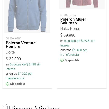
LIP300101BA
Poleron Mujer
Caluroso
Haka Honu
$
59.990
DOI230402BA
en
6
cuotas de $
9.998
sin
Poleron Venture
interés
Hombre
ahorras
$
2.400
por
Doite
transferencia.
$
32.990
Disponible
en
6
cuotas de $
5.498
sin
interés
ahorras
$
1.320
por
transferencia.
Disponible