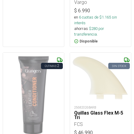
Vargo
$
6.990
en
6
cuotas de $
1.165
sin
interés
ahorras
$
280
por
transferencia.
Disponible
2
ÚLTIMAS
SIN STOCK
25682026BARB
Quillas Glass Flex M-5
Tri
FCS
$
46.990