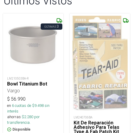
Últimos Vistos
3
ÚLTIMAS
LM210503BA-R
Bowl Titanium Bot
Vargo
$
56.990
en
6
cuotas de $
9.498
sin
interés
ahorras
$
2.280
por
LM240706BA
Kit De Reparación
transferencia.
Adhesivo Para Telas
Disponible
Type A Fab Patch Kit