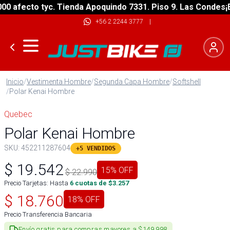
fecto tyc. Tienda Apoquindo 7331. Piso 9. Las Condes
¡ENVÍ
+56 2 2244 3777
|
Inicio
/
Vestimenta Hombre
/
Segunda Capa Hombre
/
Softshell
/
Polar Kenai Hombre
Quebec
Polar Kenai Hombre
SKU:
452211287604
+5 VENDIDOS
$
19.542
15
% OFF
$
22.990
Precio Tarjetas: Hasta
6
cuotas de $
3.257
$
18.760
18
% OFF
Precio Transferencia Bancaria
Envío gratis para compras mayores a $149.998