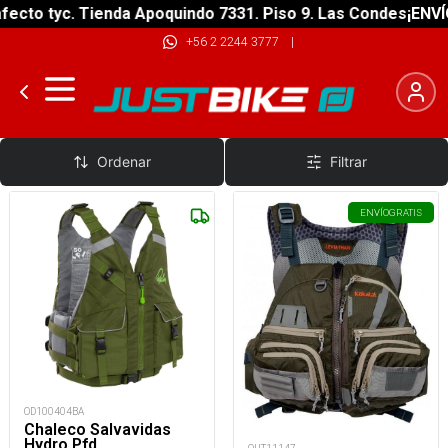
ecto tyc. Tienda Apoquindo 7331. Piso 9. Las Condes
¡ENVÍO
+56 2 2244 3777
|
Pesca
Ordenar
Filtrar
ENVÍO
GRATIS
OD100404BA
Chaleco Salvavidas
Hydro Pfd