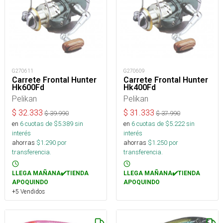
G270611
G270609
Carrete Frontal Hunter
Carrete Frontal Hunter
Hk600Fd
Hk400Fd
Pelikan
Pelikan
$
32.333
$
31.333
$
39.990
$
37.990
en
6
cuotas de $
5.389
sin
en
6
cuotas de $
5.222
sin
interés
interés
ahorras
$
1.290
por
ahorras
$
1.250
por
transferencia.
transferencia.
LLEGA MAÑANA✔️TIENDA
LLEGA MAÑANA✔️TIENDA
APOQUINDO
APOQUINDO
+5 Vendidos