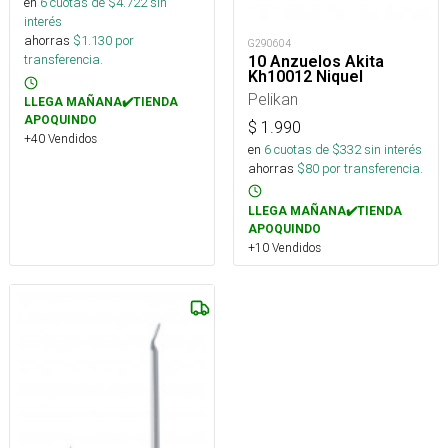
en
6
cuotas de $
4.722
sin
interés
ahorras
$
1.130
por
G290604
transferencia.
10 Anzuelos Akita
Kh10012 Niquel
Pelikan
LLEGA MAÑANA✔️TIENDA
APOQUINDO
$
1.990
+40 Vendidos
en
6
cuotas de $
332
sin interés
ahorras
$
80
por transferencia.
LLEGA MAÑANA✔️TIENDA
APOQUINDO
+10 Vendidos