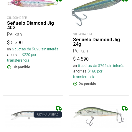
GILI200402FE
Señuelo Diamond Jig
40G
Pelikan
GILI200403FE
Señuelo Diamond Jig
$
5.390
24g
en
6
cuotas de $
898
sin interés
Pelikan
ahorras
$
220
por
$
4.590
transferencia.
en
6
cuotas de $
765
sin interés
Disponible
ahorras
$
180
por
transferencia.
Disponible
ÚLTIMA UNIDAD