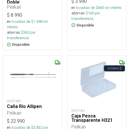
$
3.990
Doble
Pelikan
en
6
cuotas de $
665
sin interés
ahorras
$
160
por
$
8.990
transferencia.
en
6
cuotas de $
1.498
sin
Disponible
interés
ahorras
$
360
por
transferencia.
Disponible
2
ÚLTIMAS
OUT37458
Caña Río Allipen
OUT37462
Pelikan
Caja Pesca
Transparente H321
$
22.990
Pelikan
en
6
cuotas de $
3.832
sin