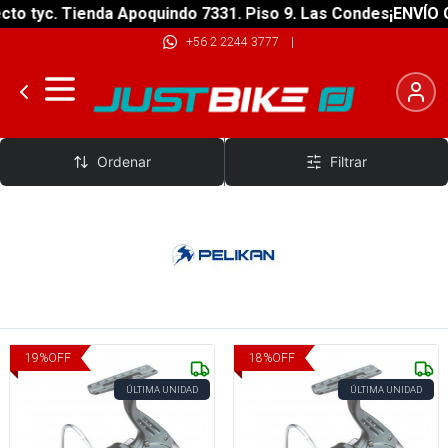
o tyc. Tienda Apoquindo 7331. Piso 9. Las Condes
¡ENVÍO GR
+56 2 2244 3777
|
Pelikan
Ordenar
Filtrar
19
%
OFF
18
%
OFF
ÚLTIMA UNIDAD
ÚLTIMA UNIDAD