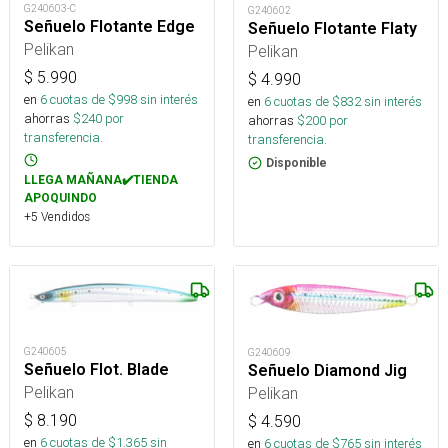
G240603-C
G240602
Señuelo Flotante Edge
Señuelo Flotante Flaty
Pelikan
Pelikan
$
5.990
$
4.990
en
6
cuotas de $
998
sin interés
en
6
cuotas de $
832
sin interés
ahorras
$
240
por
ahorras
$
200
por
transferencia.
transferencia.
Disponible
LLEGA MAÑANA✔️TIENDA
APOQUINDO
+5 Vendidos
G240605
G240609
Señuelo Flot. Blade
Señuelo Diamond Jig
Pelikan
Pelikan
$
8.190
$
4.590
en
6
cuotas de $
1.365
sin
en
6
cuotas de $
765
sin interés