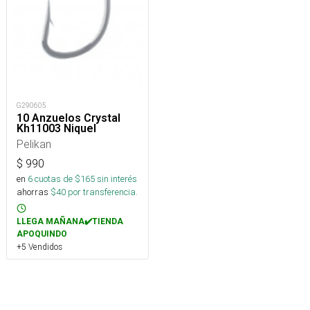
G290605
10 Anzuelos Crystal
Kh11003 Niquel
Pelikan
$
990
en
6
cuotas de $
165
sin interés
ahorras
$
40
por transferencia.
LLEGA MAÑANA✔️TIENDA
APOQUINDO
+5 Vendidos