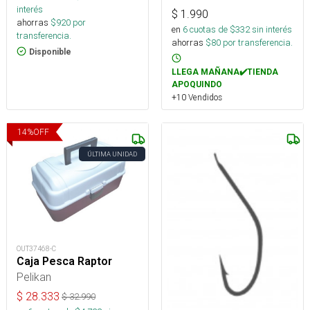
interés
$
1.990
ahorras
$
920
por
en
6
cuotas de $
332
sin interés
transferencia.
ahorras
$
80
por transferencia.
Disponible
LLEGA MAÑANA✔️TIENDA
APOQUINDO
+10 Vendidos
14
%
OFF
ÚLTIMA UNIDAD
OUT37468-C
Caja Pesca Raptor
Pelikan
$
28.333
$
32.990