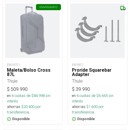
ENVÍO
GRATIS
EM24701
EM1807
Maleta/Bolso Cross
Proride Squarebar
87L
Adapter
Thule
Thule
$
509.990
$
39.990
en
6
cuotas de $
84.998
sin
en
6
cuotas de $
6.665
sin
interés
interés
ahorras
$
20.400
por
ahorras
$
1.600
por
transferencia.
transferencia.
Disponible
Disponible