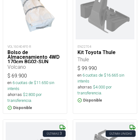
VOL160404FE-R
EN22704
Bolso de
Kit Toyota Thule
Almacenamiento 4WD
Thule
170cm BG02-SUN
Volcano
$
99.990
en
6
cuotas de $
16.665
sin
$
69.900
interés
en
6
cuotas de $
11.650
sin
ahorras
$
4.000
por
interés
transferencia.
ahorras
$
2.800
por
transferencia.
Disponible
Disponible
3
ÚLTIMAS
ÚLTIMA UNIDAD