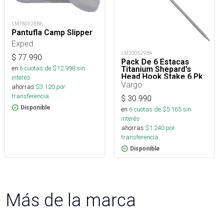
LM180528BA
Pantufla Camp Slipper
Exped
LM200529BA
$
77.990
Pack De 6 Estacas
en
6
cuotas de $
12.998
sin
Titanium Shepard's
Head Hook Stake 6 Pk
interés
Vargo
ahorras
$
3.120
por
transferencia.
$
30.990
Disponible
en
6
cuotas de $
5.165
sin
interés
ahorras
$
1.240
por
transferencia.
Disponible
Más de la marca