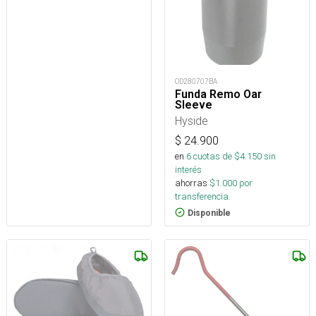
OD280707BA
Funda Remo Oar
Sleeve
Hyside
$
24.900
en
6
cuotas de $
4.150
sin
interés
ahorras
$
1.000
por
transferencia.
Disponible