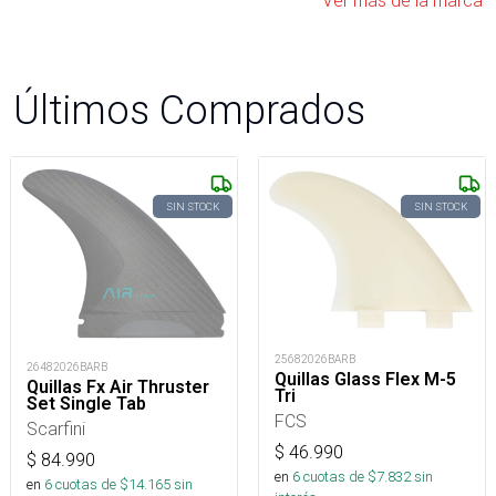
Ver más de la marca
Últimos Comprados
SIN STOCK
SIN STOCK
25682026BARB
26482026BARB
Quillas Glass Flex M-5
Quillas Fx Air Thruster
Tri
Set Single Tab
FCS
Scarfini
$
46.990
$
84.990
en
6
cuotas de $
7.832
sin
en
6
cuotas de $
14.165
sin