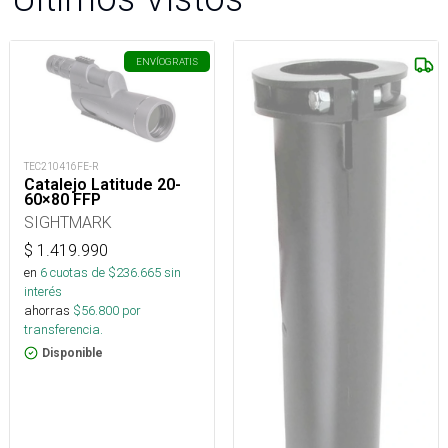
ENVÍO
GRATIS
TEC210416FE-R
Catalejo Latitude 20-
60×80 FFP
SIGHTMARK
$
1.419.990
en
6
cuotas de $
236.665
sin
interés
ahorras
$
56.800
por
transferencia.
Disponible