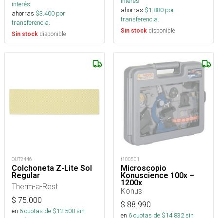
interés
interés
ahorras
$
1.880
por
ahorras
$
3.400
por
transferencia.
transferencia.
disponible
Sin stock
disponible
Sin stock
OUT2446
t100501
Colchoneta Z-Lite Sol
Microscopio
Regular
Konuscience 100x –
1200x
Therm-a-Rest
Konus
$
75.000
$
88.990
en
6
cuotas de $
12.500
sin
en
6
cuotas de $
14.832
sin