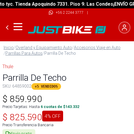
yc. Tienda Apoquindo 7331. Piso 9. Las Condes
¡ENVÍO GRATI
+56 2 2244 3777
|
Inicio
/
Overland y Equipamiento Auto
/
Accesorios Viaje en Auto
/
Parrillas Para Autos
/
Parrilla De Techo
Thule
Parrilla De Techo
SKU:
64859002
+5 VENDIDOS
$
859.990
Precio Tarjetas: Hasta
6
cuotas de $
143.332
$
825.590
4
% OFF
Precio Transferencia Bancaria
Envío gratis