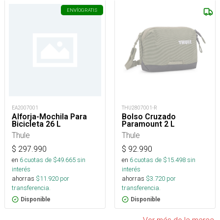
ENVÍO
GRATIS
EA2007001
THU2807001-R
Alforja-Mochila Para
Bolso Cruzado
Bicicleta 26 L
Paramount 2 L
Thule
Thule
$
297.990
$
92.990
en
6
cuotas de $
49.665
sin
en
6
cuotas de $
15.498
sin
interés
interés
ahorras
$
11.920
por
ahorras
$
3.720
por
transferencia.
transferencia.
Disponible
Disponible