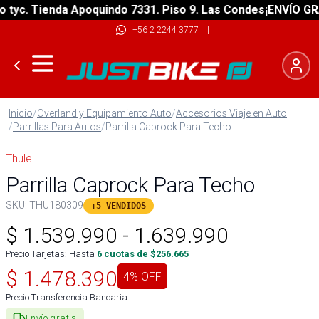
c. Tienda Apoquindo 7331. Piso 9. Las Condes
¡ENVÍO GRATIS
+56 2 2244 3777
|
Inicio
/
Overland y Equipamiento Auto
/
Accesorios Viaje en Auto
/
Parrillas Para Autos
/
Parrilla Caprock Para Techo
Thule
Parrilla Caprock Para Techo
SKU:
THU180309
+5 VENDIDOS
$
1.539.990
-
1.639.990
Precio Tarjetas: Hasta
6
cuotas de $
256.665
$
1.478.390
4
% OFF
Precio Transferencia Bancaria
Envío gratis