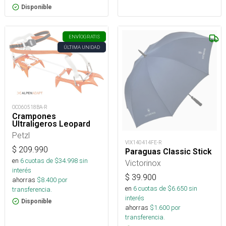
Disponible
ENVÍO
GRATIS
ÚLTIMA UNIDAD
OC060518BA-R
Crampones
Ultraligeros Leopard
Petzl
VIX140414FE-R
$
209.990
Paraguas Classic Stick
en
6
cuotas de $
34.998
sin
Victorinox
interés
$
39.900
ahorras
$
8.400
por
en
6
cuotas de $
6.650
sin
transferencia.
interés
Disponible
ahorras
$
1.600
por
transferencia.