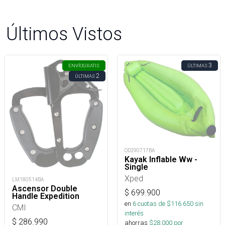
Últimos Vistos
3
ENVÍO
GRATIS
ÚLTIMAS
2
ÚLTIMAS
OD290717BA
Kayak Inflable Ww -
Single
Xped
LM180514BA
Ascensor Double
$
699.900
Handle Expedition
en
6
cuotas de $
116.650
sin
CMI
interés
$
286.990
ahorras
$
28.000
por