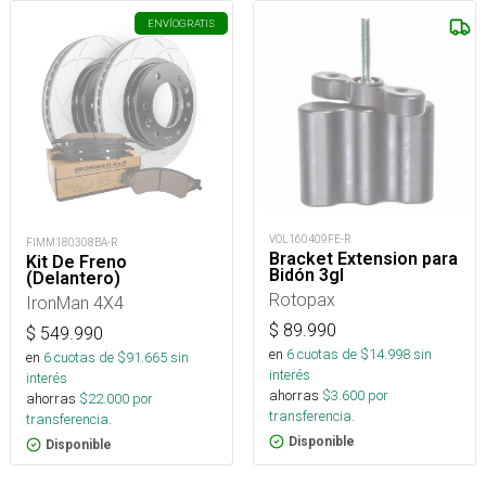
ENVÍO
GRATIS
VOL160409FE-R
FIMM180308BA-R
Bracket Extension para
Kit De Freno
Bidón 3gl
(Delantero)
Rotopax
IronMan 4X4
$
89.990
$
549.990
en
6
cuotas de $
14.998
sin
en
6
cuotas de $
91.665
sin
interés
interés
ahorras
$
3.600
por
ahorras
$
22.000
por
transferencia.
transferencia.
Disponible
Disponible