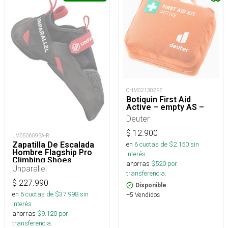
CHM021302FE
Botiquin First Aid
Active – empty AS –
Deuter
$
12.900
LM050609BA-R
Zapatilla De Escalada
en
6
cuotas de $
2.150
sin
Hombre Flagship Pro
interés
Climbing Shoes
ahorras
$
520
por
Unparallel
transferencia.
$
227.990
Disponible
en
6
cuotas de $
37.998
sin
+5 Vendidos
interés
ahorras
$
9.120
por
transferencia.