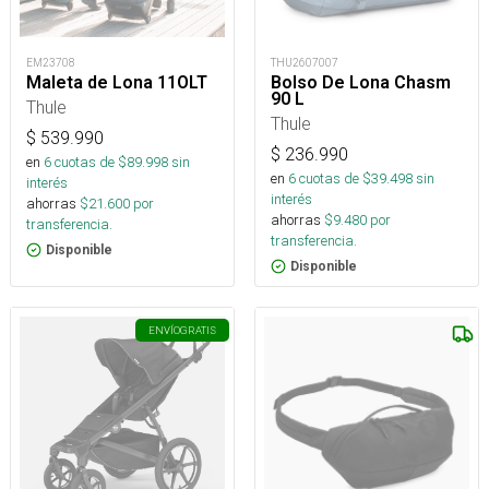
EM23708
THU2607007
Maleta de Lona 11OLT
Bolso De Lona Chasm
90 L
Thule
Thule
$
539.990
$
236.990
en
6
cuotas de $
89.998
sin
en
6
cuotas de $
39.498
sin
interés
interés
ahorras
$
21.600
por
ahorras
$
9.480
por
transferencia.
transferencia.
Disponible
Disponible
ENVÍO
GRATIS