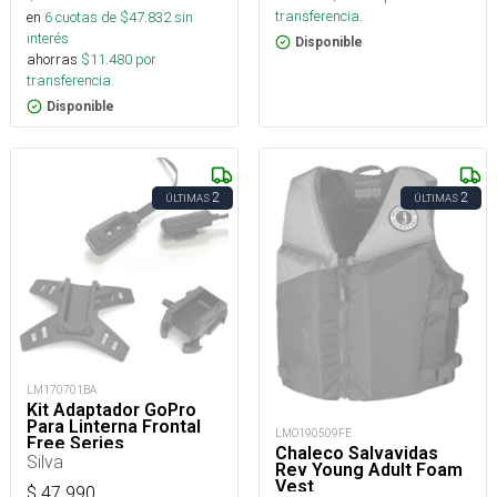
transferencia.
en
6
cuotas de $
47.832
sin
interés
Disponible
ahorras
$
11.480
por
transferencia.
Disponible
2
2
ÚLTIMAS
ÚLTIMAS
LM170701BA
Kit Adaptador GoPro
Para Linterna Frontal
LMO190509FE
Free Series
Chaleco Salvavidas
Silva
Rev Young Adult Foam
Vest
$
47.990