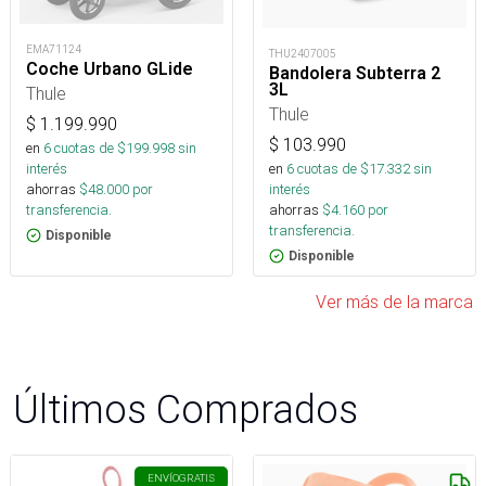
EMA71124
THU2407005
Coche Urbano GLide
Bandolera Subterra 2
3L
Thule
Thule
$
1.199.990
$
103.990
en
6
cuotas de $
199.998
sin
en
6
cuotas de $
17.332
sin
interés
interés
ahorras
$
48.000
por
ahorras
$
4.160
por
transferencia.
transferencia.
Disponible
Disponible
Ver más de la marca
Últimos Comprados
ENVÍO
GRATIS