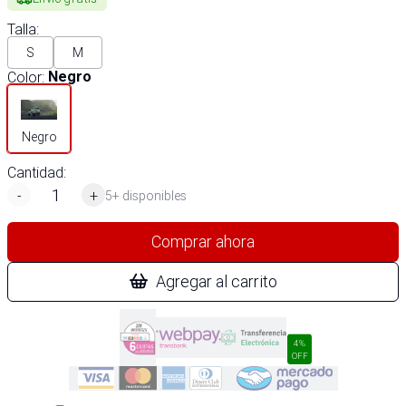
Talla
:
S
M
Color
:
Negro
Negro
Cantidad:
-
+
5+ disponibles
Comprar ahora
Agregar al carrito
4%
OFF