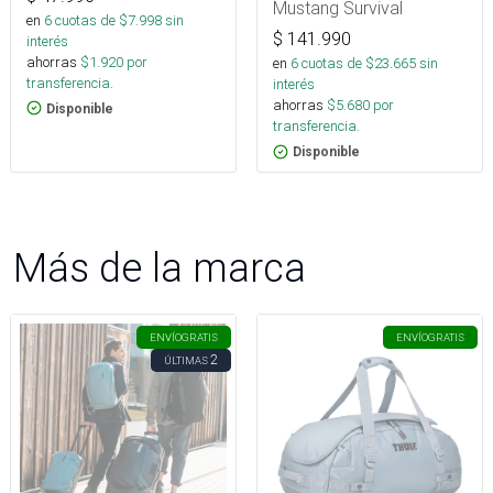
Mustang Survival
en
6
cuotas de $
7.998
sin
$
141.990
interés
ahorras
$
1.920
por
en
6
cuotas de $
23.665
sin
transferencia.
interés
ahorras
$
5.680
por
Disponible
transferencia.
Disponible
Más de la marca
ENVÍO
GRATIS
ENVÍO
GRATIS
2
ÚLTIMAS