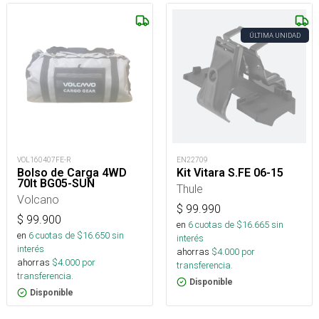
ÚLTIMA UNIDAD
VOL160407FE-R
EN22709
Bolso de Carga 4WD
Kit Vitara S.FE 06-15
70lt BG05-SUN
Thule
Volcano
$
99.990
$
99.900
en
6
cuotas de $
16.665
sin
en
6
cuotas de $
16.650
sin
interés
interés
ahorras
$
4.000
por
ahorras
$
4.000
por
transferencia.
transferencia.
Disponible
Disponible