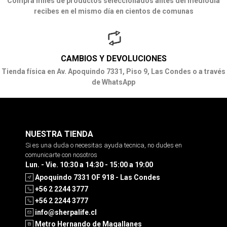
Compra miles de productos seleccionados antes del mediodía
recibes en el mismo día en cientos de comunas
CAMBIOS Y DEVOLUCIONES
Tienda física en Av. Apoquindo 7331, Piso 9, Las Condes o a través
de WhatsApp
NUESTRA TIENDA
Si es una duda o necesitas ayuda tecnica, no dudes en
comunicarte con nosotros
Lun. - Vie. 10:30 a 14:30 - 15:00 a 19:00
Apoquindo 7331 OF 918 - Las Condes
+56 2 2244 3777
+56 2 2244 3777
info@sherpalife.cl
Metro Hernando de Magallanes