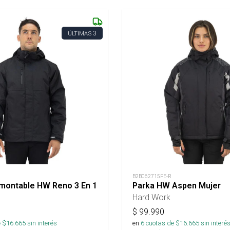
3
ÚLTIMAS
B2B062715FE-R
montable HW Reno 3 En 1
Parka HW Aspen Mujer
Hard Work
$
99.990
 $
16.665
sin interés
en
6
cuotas de $
16.665
sin interé