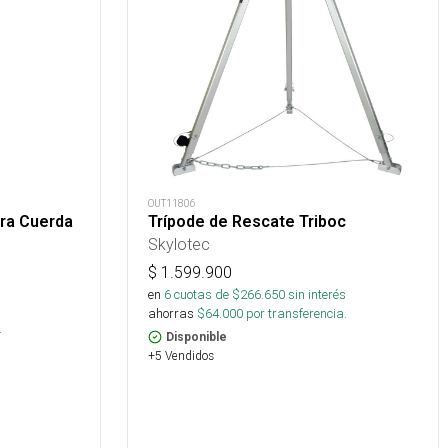
OUT11806
ra Cuerda
Trípode de Rescate Triboc
Skylotec
$
1.599.900
en
6
cuotas de $
266.650
sin interés
s
ahorras
$
64.000
por transferencia.
.
Disponible
+5 Vendidos