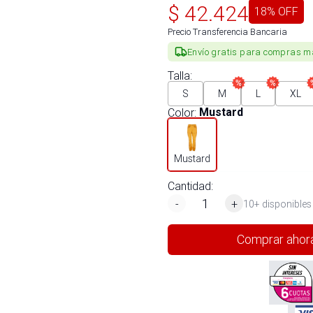
$
42.424
18
% OFF
Precio Transferencia Bancaria
Envío gratis para compras m
Talla
:
S
M
L
XL
Color
:
Mustard
Mustard
Cantidad:
-
+
10+ disponibles
Comprar ahor