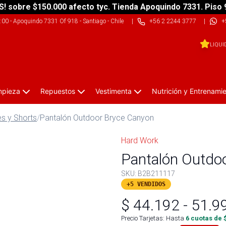
S! sobre $150.000 afecto tyc. Tienda Apoquindo 7331. Piso 
9:00
-
Apoquindo 7331 Of 918 - Santiago - Chile
|
+56 2 2244 3777
|
+
LIQUI
impieza
Repuestos
Vestimenta
Nutrición y Entrenami
s y Shorts
/
Pantalón Outdoor Bryce Canyon
Hard Work
Pantalón Outdo
SKU:
B2B211117
+5 VENDIDOS
$
44.192
-
51.9
Precio Tarjetas: Hasta
6
cuotas de 