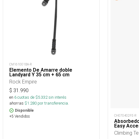
CM161001BA-R
Elemento De Amarre doble
Landyard Y 35 cm + 65 cm
Rock Empire
$
31.990
en
6
cuotas de $
5.332
sin interés
ahorras
$
1.280
por transferencia.
Disponible
CH070402FE-R
+5 Vendidos
Absorbedor
Easy Acce
Climbing T