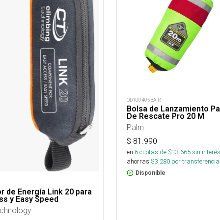
OD100405BA-R
Bolsa de Lanzamiento Pa
De Rescate Pro 20 M
Palm
$
81.990
en
6
cuotas de $
13.665
sin interé
ahorras
$
3.280
por transferencia
Disponible
 de Energía Link 20 para
ss y Easy Speed
echnology