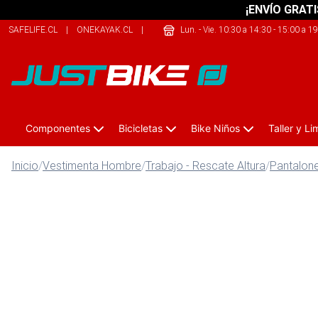
¡ENVÍO GRATI
SAFELIFE.CL
|
ONEKAYAK.CL
|
209SPORTS.CL
Lun. - Vie. 10:30 a 14:30 - 15:00 a 1
Componentes
Bicicletas
Bike Niños
Taller y L
Inicio
/
Vestimenta Hombre
/
Trabajo - Rescate Altura
/
Pantalone