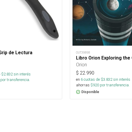
rip de Lectura
OUT39898
Libro Orion Exploring th
Orion
$
22.990
 $
2.832
sin interés
en
6
cuotas de $
3.832
sin interés
por transferencia.
ahorras
$
920
por transferencia.
Disponible