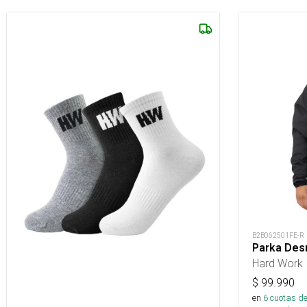
B2B062501FE-R
Parka Des
Hard Work
$
99.990
en
6
cuotas de