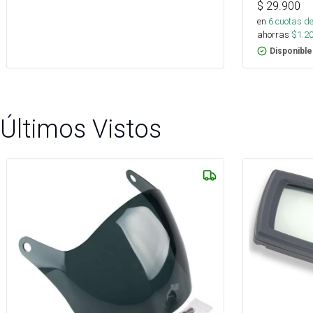
$
29.900
en
6
cuotas de
ahorras
$
1.2
Disponible
Últimos Vistos