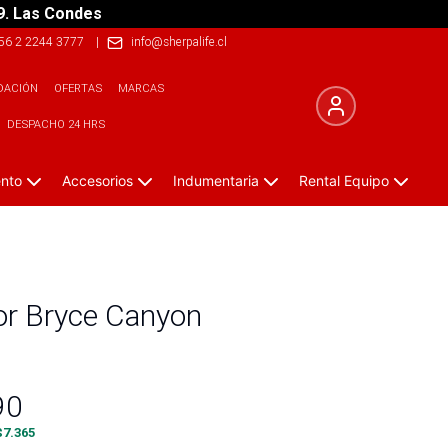
9. Las Condes
56 2 2244 3777
|
info@sherpalife.cl
DACIÓN
OFERTAS
MARCAS
DESPACHO 24 HRS
ento
Accesorios
Indumentaria
Rental Equipo
or Bryce Canyon
90
$
7.365