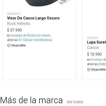
OUT40609-C
Visor De Casco Largo Oscuro
Rock Helmets
$
37.990
en
6
cuotas de $
6.332
sin interés
OUT34575
ahorras
$
1.520
por transferencia.
Lupa SureG
Disponible
Carson
$
16.990
en
6
cuotas de
ahorras
$
680
Disponible
Más de la marca
Ver todos