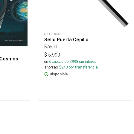
GILI011002-C
Sello Puerta Cepillo
Rayun
$
5.990
e Cosmos
en
6
cuotas de $
998
sin interés
ahorras
$
240
por transferencia.
Disponible