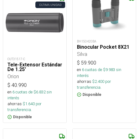
ÚLTIMA UNIDAD
BH150420BA
Binocular Pocket 8X21
Silva
OUT31517-C
$
59.900
Tele-Extensor Estándar
De 1.25'
en
6
cuotas de $
9.983
sin
interés
Orion
ahorras
$
2.400
por
$
40.990
transferencia.
en
6
cuotas de $
6.832
sin
Disponible
interés
ahorras
$
1.640
por
transferencia.
Disponible