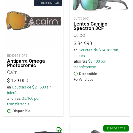
ÚLTIMA UNIDAD
OUT7956-C
Lentes Camino
Spectron 3CF
Julbo
$
84.990
en
6
cuotas de $
14.165
sin
interés
BEH081319FE
Antiparra Omega
ahorras
$
3.400
por
Photocromic
transferencia.
Cairn
Disponible
+5 Vendidos
$
129.000
en
6
cuotas de $
21.500
sin
interés
ahorras
$
5.160
por
transferencia.
Disponible
ENVÍO
GRATIS