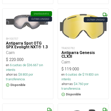
ENVÍO
GRATIS
ÚLTIMA UNIDAD
ÚLTIMA UNIDAD
BH100707
Antiparra Spot OTG
SPX Evolight NXT® 1.3
TRA050782
Cairn
Antiparra Genesis
CLX3I
$
220.000
Cairn
en
6
cuotas de $
36.667
sin
$
119.000
interés
ahorras
$
8.800
por
en
6
cuotas de $
19.833
sin
transferencia.
interés
ahorras
$
4.760
por
Disponible
transferencia.
Disponible