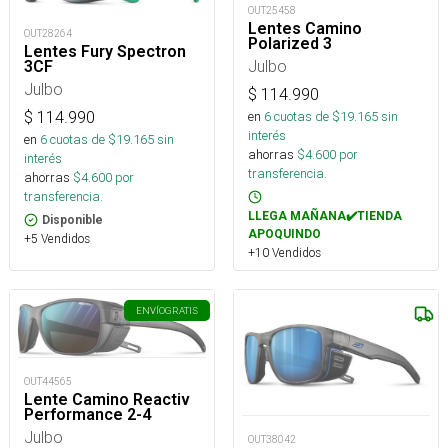
OUT25458
Lentes Camino
OUT28264
Polarized 3
Lentes Fury Spectron
Julbo
3CF
Julbo
$
114.990
$
114.990
en
6
cuotas de $
19.165
sin
interés
en
6
cuotas de $
19.165
sin
ahorras
$
4.600
por
interés
transferencia.
ahorras
$
4.600
por
transferencia.
LLEGA MAÑANA✔️TIENDA
Disponible
APOQUINDO
+5 Vendidos
+10 Vendidos
ENVÍO
GRATIS
OUT44565
Lente Camino Reactiv
Performance 2-4
Julbo
OUT38042