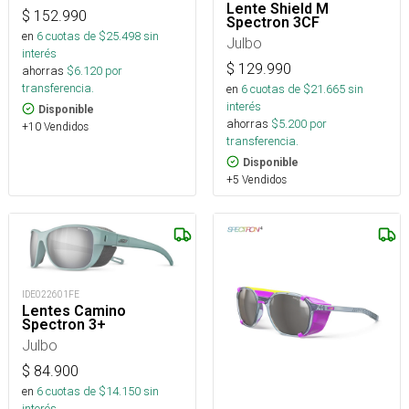
Lente Shield M
$
152.990
Spectron 3CF
en
6
cuotas de $
25.498
sin
Julbo
interés
$
129.990
ahorras
$
6.120
por
transferencia.
en
6
cuotas de $
21.665
sin
interés
Disponible
ahorras
$
5.200
por
+10 Vendidos
transferencia.
Disponible
+5 Vendidos
IDE022601FE
Lentes Camino
Spectron 3+
Julbo
$
84.900
en
6
cuotas de $
14.150
sin
interés