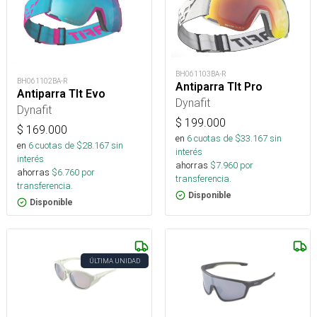
BH061103BA-R
BH061102BA-R
Antiparra Tlt Pro
Antiparra Tlt Evo
Dynafit
Dynafit
$
199.000
$
169.000
en
6
cuotas de $
33.167
sin
en
6
cuotas de $
28.167
sin
interés
interés
ahorras
$
7.960
por
ahorras
$
6.760
por
transferencia.
transferencia.
Disponible
Disponible
ÚLTIMA UNIDAD