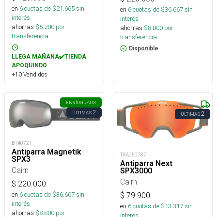
en
6
cuotas de $
21.665
sin
en
6
cuotas de $
36.667
sin
interés
interés
ahorras
$
5.200
por
ahorras
$
8.800
por
transferencia.
transferencia.
Disponible
LLEGA MAÑANA✔️TIENDA
APOQUINDO
+10 Vendidos
ENVÍO
GRATIS
2
ÚLTIMAS
2
ÚLTIMAS
B140721
Antiparra Magnetik
TRA050787
SPX3
Antiparra Next
Cairn
SPX3000
Cairn
$
220.000
en
6
cuotas de $
36.667
sin
$
79.900
interés
en
6
cuotas de $
13.317
sin
ahorras
$
8.800
por
interés