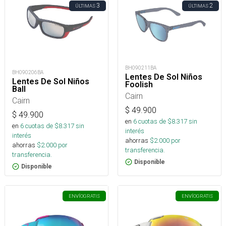
3
2
ÚLTIMAS
ÚLTIMAS
BH090211BA
BH090206BA
Lentes De Sol Niños
Lentes De Sol Niños
Foolish
Ball
Cairn
Cairn
$
49.900
$
49.900
en
6
cuotas de $
8.317
sin
en
6
cuotas de $
8.317
sin
interés
interés
ahorras
$
2.000
por
ahorras
$
2.000
por
transferencia.
transferencia.
Disponible
Disponible
ENVÍO
GRATIS
ENVÍO
GRATIS