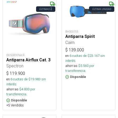
2
ÚLTIMAS
ÚLTIMA UNIDAD
BH300705
Antiparra Spirit
Cairn
$
139.000
ID050806NA-R
en
6
cuotas de $
23.167
sin
Antiparra Airflux Cat. 3
interés
Spectron
ahorras
$
5.560
por
transferencia.
$
119.900
Disponible
en
6
cuotas de $
19.983
sin
interés
ahorras
$
4.800
por
transferencia.
Disponible
+5 Vendidos