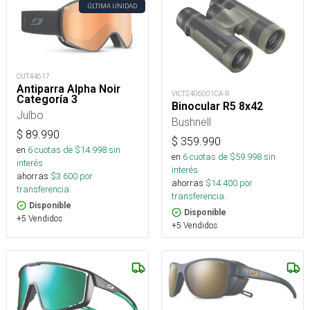
ÚLTIMA UNIDAD
OUT44617
Antiparra Alpha Noir
VICT2406001CA-R
Categoría 3
Binocular R5 8x42
Julbo
Bushnell
$
89.990
$
359.990
en
6
cuotas de $
14.998
sin
en
6
cuotas de $
59.998
sin
interés
interés
ahorras
$
3.600
por
ahorras
$
14.400
por
transferencia.
transferencia.
Disponible
Disponible
+5 Vendidos
+5 Vendidos