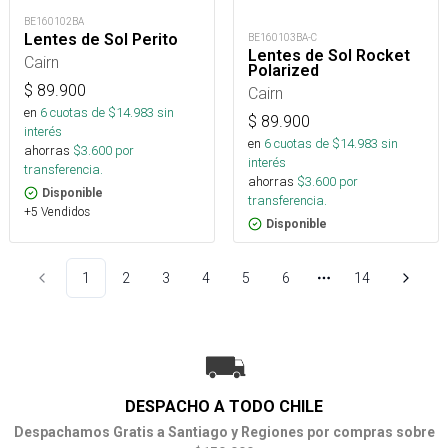
BE160102BA
Lentes de Sol Perito
BE160103BA-C
Lentes de Sol Rocket
Cairn
Polarized
$
89.900
Cairn
en
6
cuotas de $
14.983
sin
$
89.900
interés
en
6
cuotas de $
14.983
sin
ahorras
$
3.600
por
interés
transferencia.
ahorras
$
3.600
por
Disponible
transferencia.
+5 Vendidos
Disponible
1
2
3
4
5
6
14
Más páginas
DESPACHO A TODO CHILE
Despachamos Gratis a Santiago y Regiones por compras sobre