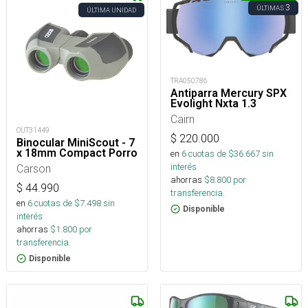
3
ÚLTIMAS
ÚLTIMA UNIDAD
TRA050786
Antiparra Mercury SPX
Evolight Nxta 1.3
Cairn
OUT31449
$
220.000
Binocular MiniScout - 7
x 18mm Compact Porro
en
6
cuotas de $
36.667
sin
interés
Carson
ahorras
$
8.800
por
$
44.990
transferencia.
en
6
cuotas de $
7.498
sin
Disponible
interés
ahorras
$
1.800
por
transferencia.
Disponible