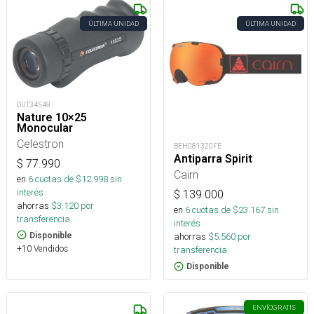
ÚLTIMA UNIDAD
ÚLTIMA UNIDAD
OUT34549
Nature 10×25
Monocular
Celestron
BEH081320FE
Antiparra Spirit
$
77.990
Cairn
en
6
cuotas de $
12.998
sin
interés
$
139.000
ahorras
$
3.120
por
en
6
cuotas de $
23.167
sin
transferencia.
interés
Disponible
ahorras
$
5.560
por
+10 Vendidos
transferencia.
Disponible
ENVÍO
GRATIS