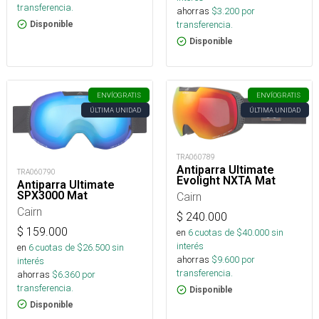
transferencia.
ahorras
$
3.200
por
transferencia.
Disponible
Disponible
ENVÍO
GRATIS
ENVÍO
GRATIS
ÚLTIMA UNIDAD
ÚLTIMA UNIDAD
TRA060789
Antiparra Ultimate
TRA060790
Evolight NXTA Mat
Antiparra Ultimate
SPX3000 Mat
Cairn
Cairn
$
240.000
$
159.000
en
6
cuotas de $
40.000
sin
interés
en
6
cuotas de $
26.500
sin
ahorras
$
9.600
por
interés
transferencia.
ahorras
$
6.360
por
transferencia.
Disponible
Disponible