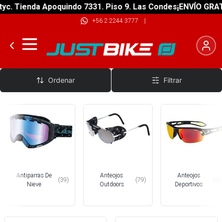
 Tienda Apoquindo 7331. Piso 9. Las Condes
¡ENVÍO GRATIS! 
+56 2 2244 3777
|
Optica
Ordenar
Filtrar
Antiparras De
Anteojos
Anteojos
(
39
)
(
79
)
(
81
Nieve
Outdoors
Deportivos