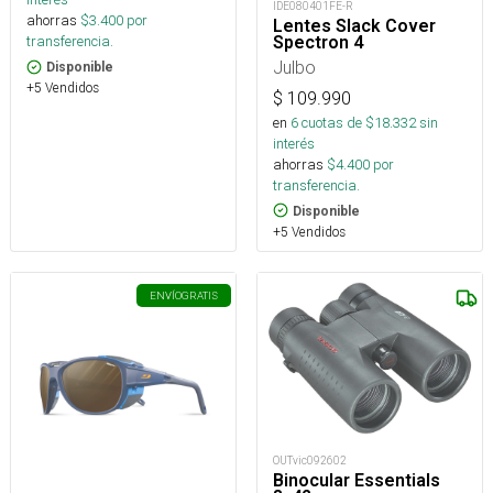
IDE080401FE-R
ahorras
$
3.400
por
Lentes Slack Cover
Spectron 4
transferencia.
Julbo
Disponible
+5 Vendidos
$
109.990
en
6
cuotas de $
18.332
sin
interés
ahorras
$
4.400
por
transferencia.
Disponible
+5 Vendidos
ENVÍO
GRATIS
OUTvic092602
Binocular Essentials