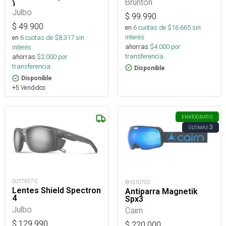
Brunton
)
Julbo
$
99.990
$
49.900
en
6
cuotas de $
16.665
sin
interés
en
6
cuotas de $
8.317
sin
ahorras
$
4.000
por
interés
transferencia.
ahorras
$
2.000
por
transferencia.
Disponible
Disponible
+5 Vendidos
ENVÍO
GRATIS
3
ÚLTIMAS
OUT7957-C
BH310702
Lentes Shield Spectron
Antiparra Magnetik
4
Spx3
Julbo
Cairn
$
129.990
$
220.000