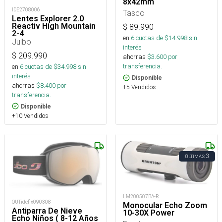
8x42mm
IDE2708006
Tasco
Lentes Explorer 2.0
Reactiv High Mountain
$
89.990
2-4
en
6
cuotas de $
14.998
sin
Julbo
interés
$
209.990
ahorras
$
3.600
por
transferencia.
en
6
cuotas de $
34.998
sin
interés
Disponible
ahorras
$
8.400
por
+5 Vendidos
transferencia.
Disponible
+10 Vendidos
3
ÚLTIMAS
LM200507BA-R
OUTidefix090308
Monocular Echo Zoom
Antiparra De Nieve
10-30X Power
Echo Niños ( 8-12 Años