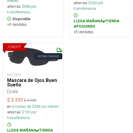
interés
ahorras
$
360
por
ahorras
$
680
por
transferencia.
transferencia.
Disponible
LLEGA MAÑANA✔️TIENDA
+5 Vendidos
APOQUINDO
+5 Vendidos
16
%
OFF
ÚLTIMA UNIDAD
OUT27876
Mascara de Ojos Buen
Sueño
Doite
$
3.333
$
3.990
en
6
cuotas de $
556
sin interés
ahorras
$
130
por
transferencia.
LLEGA MAÑANA✔️TIENDA