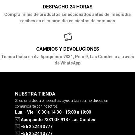
DESPACHO 24 HORAS
Compra miles de productos seleccionados antes del mediodía
recibes en el mismo día en cientos de comunas
CAMBIOS Y DEVOLUCIONES
Tienda física en Av. Apoquindo 7331, Piso 9, Las Condes o a través
de WhatsApp
NUESTRA TIENDA
Si es una duda o necesitas ayuda tecnica, no dudes en
comunicarte con nosotros
Lun. - Vie. 10:30 a 14:30 - 15:00 a 19:00
Apoquindo 7331 OF 918 - Las Condes
+56 2 2244 3777
+56 2 2244 3777