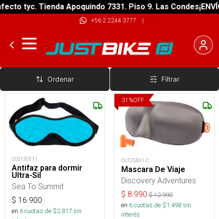
ecto tyc. Tienda Apoquindo 7331. Piso 9. Las Condes
¡ENVÍO
+56 2 2244 3777
|
Ojos
Ordenar
Filtrar
31
%
OFF
COS130511
OUT25891-C
Antifaz para dormir
Mascara De Viaje
Ultra-Sil
Discovery Adventures
Sea To Summit
$
8.990
$
12.990
$
16.900
en
6
cuotas de $
1.498
sin
en
6
cuotas de $
2.817
sin
interés