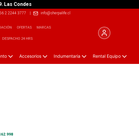
9. Las Condes
56 2 2244 3777
|
info@sherpalife.cl
DACIÓN
OFERTAS
MARCAS
DESPACHO 24 HRS
ento
Accesorios
Indumentaria
Rental Equipo
$
62.998