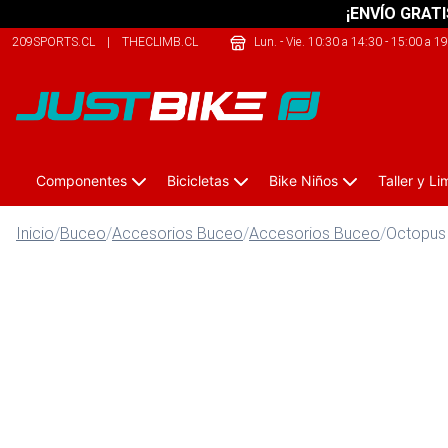
¡ENVÍO GRATI
209SPORTS.CL
|
THECLIMB.CL
|
THEARMY.CL
Lun. - Vie. 10:30 a 14:30 - 15:00 a 1
Componentes
Bicicletas
Bike Niños
Taller y L
Inicio
/
Buceo
/
Accesorios Buceo
/
Accesorios Buceo
/
Octopus