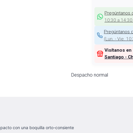
Pregúntanos 
10:30 a 14:30
Pregúntanos d
(
Lun. - Vie. 10
Visítanos en
Santiago - Ch
Despacho normal
ompacto con una boquilla orto-consiente