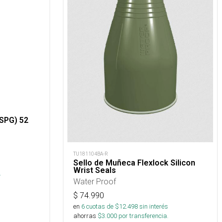
SPG) 52
TU181104BA-R
Sello de Muñeca Flexlock Silicon
s
Wrist Seals
.
Water Proof
$
74.990
en
6
cuotas de $
12.498
sin interés
ahorras
$
3.000
por transferencia.