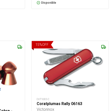
Disponible
15
%
OFF
OUT1683-C
Coratplumas Rally 06163
Victorinox
Cobre -