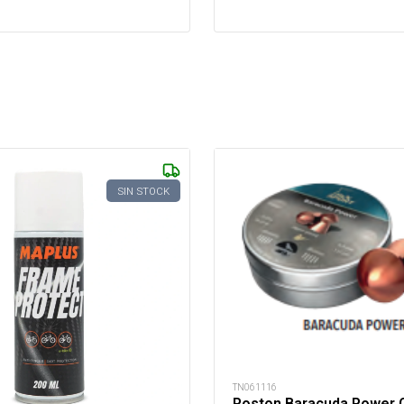
SIN STOCK
TN061116
Poston Baracuda Power 