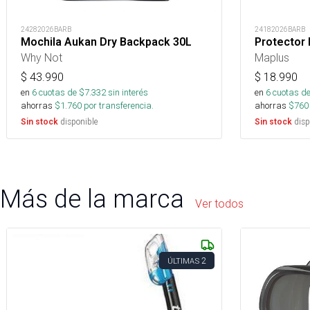
24282026BARB
24182026BARB
Mochila Aukan Dry Backpack 30L
Protector
Why Not
Maplus
$
43.990
$
18.990
en
6
cuotas de $
7.332
sin interés
en
6
cuotas de
ahorras
$
1.760
por transferencia.
ahorras
$
760
disponible
disp
Sin stock
Sin stock
Más de la marca
Ver todos
2
ÚLTIMAS