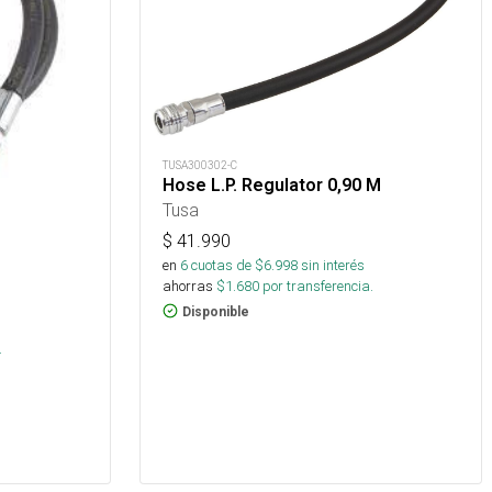
TUSA300302-C
Hose L.P. Regulator 0,90 M
Tusa
$
41.990
en
6
cuotas de $
6.998
sin interés
ahorras
$
1.680
por transferencia.
Disponible
.