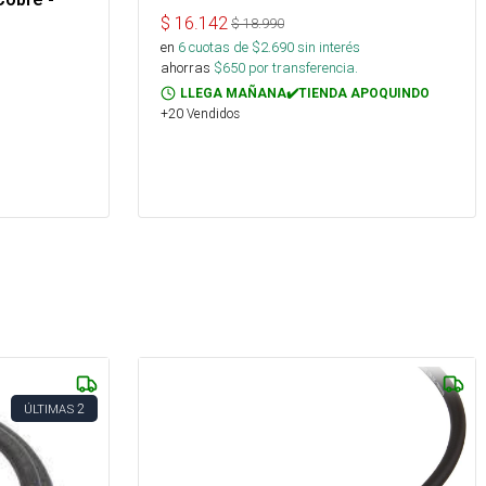
$
16.142
$
18.990
en
6
cuotas de $
2.690
sin interés
ahorras
$
650
por transferencia.
LLEGA MAÑANA✔️TIENDA APOQUINDO
+20 Vendidos
2
ÚLTIMAS