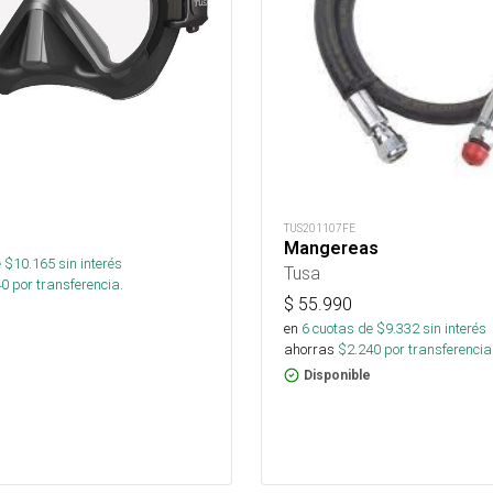
TUS201107FE
Mangereas
 $
10.165
sin interés
Tusa
40
por transferencia.
$
55.990
en
6
cuotas de $
9.332
sin interés
ahorras
$
2.240
por transferencia
Disponible