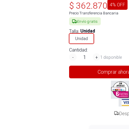
$
362.870
4
% OFF
Precio Transferencia Bancaria
Envío gratis
Talla
:
Unidad
Unidad
Cantidad:
-
+
1 disponible
Comprar ahor
Desp