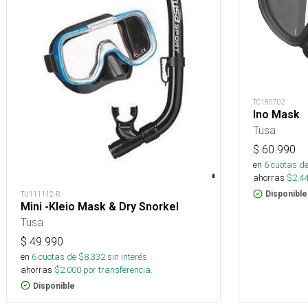
TC180702
Ino Mask
Tusa
$
60.990
en
6
cuotas de
ahorras
$
2.4
Disponible
TU111112-R
Mini -Kleio Mask & Dry Snorkel
Tusa
$
49.990
en
6
cuotas de $
8.332
sin interés
ahorras
$
2.000
por transferencia.
Disponible