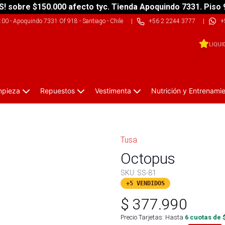
S! sobre $150.000 afecto tyc. Tienda Apoquindo 7331. Piso 
9:00
-
Apoquindo 7331 Of 918 - Santiago - Chile
|
+56 2 2244 3777
|
+
LIQUI
impieza
Repuestos
Vestimenta
Nutrición y Entrenami
Tusa
Octopus
SKU:
SS-81
+5 VENDIDOS
$
377.990
Precio Tarjetas: Hasta
6
cuotas de 