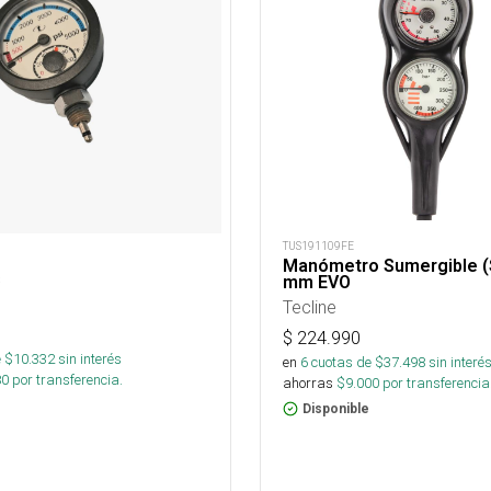
TUS191109FE
Manómetro Sumergible (
s
mm EVO
Tecline
$
224.990
 $
10.332
sin interés
en
6
cuotas de $
37.498
sin interé
80
por transferencia.
ahorras
$
9.000
por transferencia
Disponible