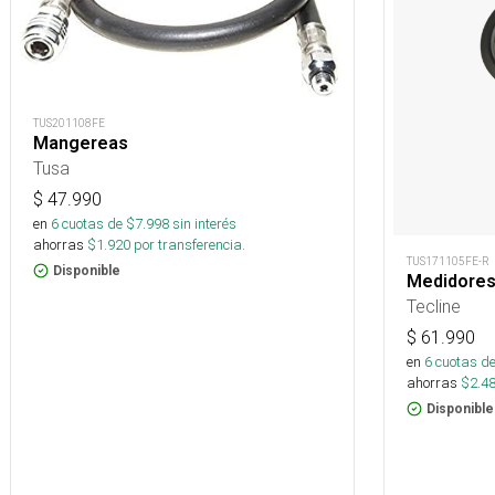
TUS201108FE
Mangereas
Tusa
$
47.990
en
6
cuotas de $
7.998
sin interés
ahorras
$
1.920
por transferencia.
TUS171105FE-R
Disponible
Medidore
Tecline
$
61.990
en
6
cuotas de
ahorras
$
2.4
Disponible