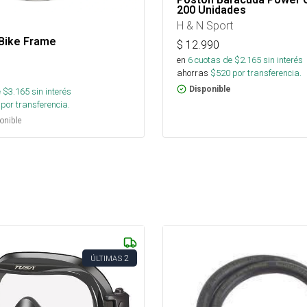
200 Unidades
H & N Sport
 Bike Frame
$
12.990
en
6
cuotas de $
2.165
sin interés
ahorras
$
520
por transferencia.
Disponible
 $
3.165
sin interés
por transferencia.
onible
2
ÚLTIMAS